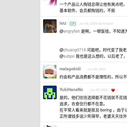
一个产品让人掏钱总得让他有爽点吧，
基本软件、会员都掏钱的，不抠
lstz
Jun 28, 2024 via Android
OP
@
angryfish
是啊，一顿饭钱，不知道
@
zhuang0718
可能吧，时代变了我老
@
subpo
我也是这么想的，以后老了，
malagebidi
Jun 28, 2024
约会和产品消费都不是理性的，所以不
YukiHanaNo
1
Jun 28, 2024
是的，他们往往选择能不花钱就不花钱
追求，衣食住行都不在意。
在平常人看来就是抠且 boring ，
正所谓钱多话少死得早，老婆天天往外跑