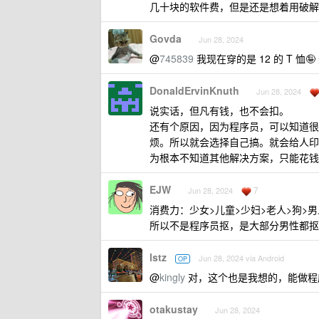
几十块的软件费，但是还是想着用破解
Govda
Jun 28, 2024
@
745839
我现在穿的是 12 的 T 恤🤪 
DonaldErvinKnuth
Jun 28, 2024
说实话，但凡有钱，也不会扣。
还有个原因，因为程序员，可以知道很
烦。所以就会选择自己搞。就会给人印
为根本不知道其他解决方案，只能花钱
EJW
7
Jun 28, 2024
消费力：少女>儿童>少妇>老人>狗>
所以不是程序员抠，是大部分男性都抠
lstz
Jun 28, 2024 via Android
OP
@
kingly
对，这个也是我想的，能做程序员
otakustay
Jun 28, 2024