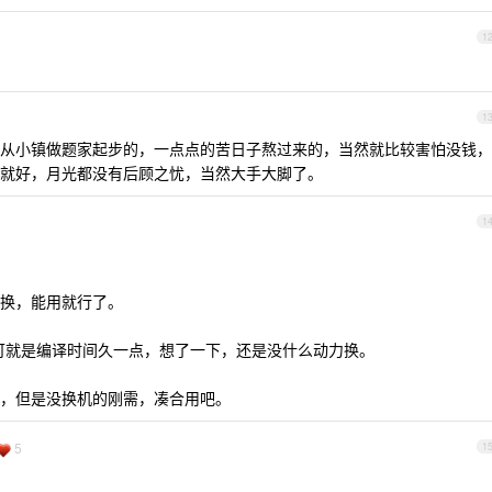
1
1
从小镇做题家起步的，一点点的苦日子熬过来的，当然就比较害怕没钱，
就好，月光都没有后顾之忧，当然大手大脚了。
1
换，能用就行了。
，可就是编译时间久一点，想了一下，还是没什么动力换。
，但是没换机的刚需，凑合用吧。
5
1