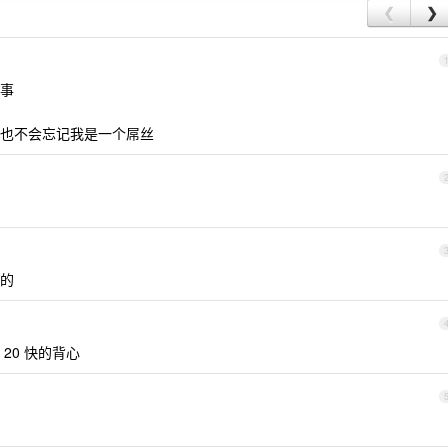
❮
❯
事
也不会忘记我是一个屌丝
的
20 快的背心