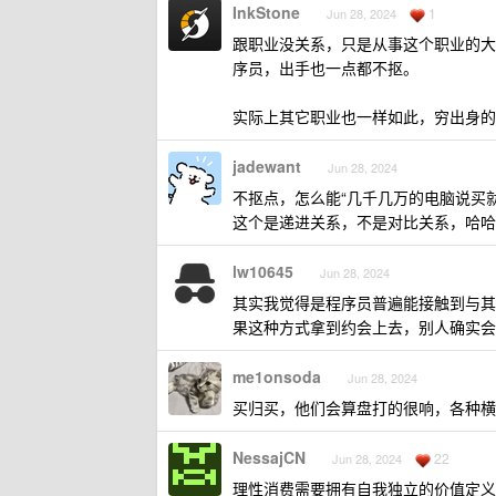
InkStone
1
Jun 28, 2024
跟职业没关系，只是从事这个职业的大
序员，出手也一点都不抠。
实际上其它职业也一样如此，穷出身的
jadewant
Jun 28, 2024
不抠点，怎么能“几千几万的电脑说买就
这个是递进关系，不是对比关系，哈哈
lw10645
Jun 28, 2024
其实我觉得是程序员普遍能接触到与其
果这种方式拿到约会上去，别人确实会
me1onsoda
Jun 28, 2024
买归买，他们会算盘打的很响，各种横
NessajCN
22
Jun 28, 2024
理性消费需要拥有自我独立的价值定义