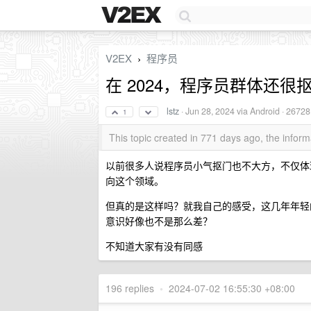
V2EX
程序员
›
在 2024，程序员群体还很
lstz
·
Jun 28, 2024
via Android · 26728
1
This topic created in 771 days ago, the info
以前很多人说程序员小气抠门也不大方，不仅体
向这个领域。
但真的是这样吗？就我自己的感受，这几年年轻
意识好像也不是那么差？
不知道大家有没有同感
196 replies
•
2024-07-02 16:55:30 +08:00