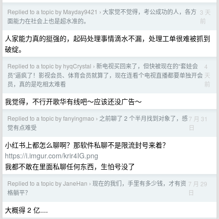
Replied to a topic by Mayday9421
大家觉不觉得，考公成功的人，各方
3 天
›
前
面能力在社会上也是超水准的。
人家能力真的挺强的，起码处理事情滴水不漏，处理工单很难被抓到
破绽。
Replied to a topic by hyqCrystal
新电视买回来了，但快被现在的“套娃会
4
›
天
员”逼疯了！影视会员、体育会员就算了，现在连看个电视直播都要单独开会
前
员，真的是吃相太难看
我觉得，不行开歌华有线吧～应该还没广告～
Replied to a topic by fanyingmao
之前聊了 2 个半月找到对象了，感
7 月 31
›
日
觉有点难受
小红书上都怎么聊啊？那软件私聊不是限流封号来着？
https://i.imgur.com/krir4IG.png
我都不敢在里面私聊任何东西，生怕号没了
Replied to a topic by JaneHan
现在的我们，手里有多少钱，才有资
7 月 29
›
日
格躺平？
大概得 2 亿....