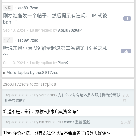
反馈
•
zsc8917zsc
刚才准备发一个帖子，然后提示有违规， IP 就被
1
ban 了
Sep 13, 2024 • Lastly replied by
AoEiuV020JP
汽车
•
zsc8917zsc
听说东风小康 M9 销量超过第二名到第 19 名之和
58
～
Sep 13, 2024 • Lastly replied by
YienX
More topics by zsc8917zsc
»
zsc8917zsc's recent replies
Replied to a topic by Vermonth
为什么 v 站有这么多人都觉得结婚出彩
2 天
›
前
礼是应该的？
难道不是，彩礼+嫁妆=小家启动资金吗？
Replied to a topic by blazebmaura
codex 重置 监控
2 天前
›
Tibo 降价那波，也有表达说以后不会重置了的意思好像～