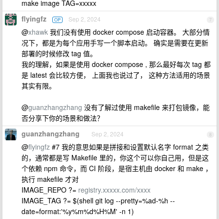
make image TAG=xxxxx
flyingfz
Sep 2, 2024
OP
7
@
xhawk
我们没有使用 docker compose 启动容器。 大部分情
况下，都是为每个应用手写一个脚本启动。 确实是需要在更新
部署的时候修改 tag 值。
我的理解，如果是使用 docker compose , 那么最好每次 tag 都
是 latest 会比较方便， 上面我也说过了， 这种方法适用的场景
其实有限。
@
guanzhangzhang
没有了解过使用 makefile 来打包镜像，能
否分享下你的场景和做法？
guanzhangzhang
Sep 2, 2024
8
@
flyingfz
#7 我的意思如果是拼接和设置默认名字 format 之类
的，通常都是写 Makefile 里的，你这个可以你自己用，但是这
个依赖 npm 命令，而 CI 阶段，是宿主机由 docker 和 make ，
执行 makefile 才对
IMAGE_REPO ?=
registry.xxxxx.com/xxxx
IMAGE_TAG ?= $(shell git log --pretty=%ad-%h --
date=format:'%y%m%d%H%M' -n 1)