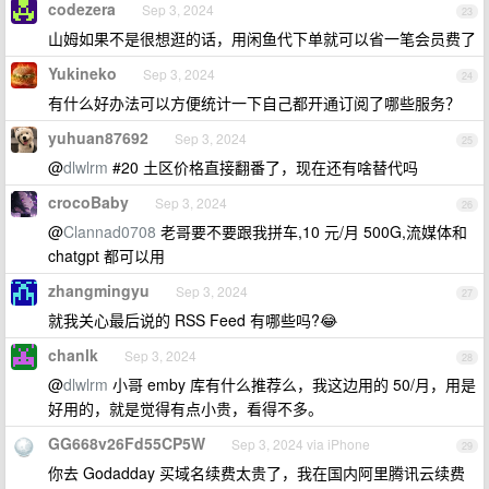
codezera
Sep 3, 2024
23
山姆如果不是很想逛的话，用闲鱼代下单就可以省一笔会员费了
Yukineko
Sep 3, 2024
24
有什么好办法可以方便统计一下自己都开通订阅了哪些服务？
yuhuan87692
Sep 3, 2024
25
@
dlwlrm
#20 土区价格直接翻番了，现在还有啥替代吗
crocoBaby
Sep 3, 2024
26
@
Clannad0708
老哥要不要跟我拼车,10 元/月 500G,流媒体和
chatgpt 都可以用
zhangmingyu
Sep 3, 2024
27
就我关心最后说的 RSS Feed 有哪些吗?😂
chanlk
Sep 3, 2024
28
@
dlwlrm
小哥 emby 库有什么推荐么，我这边用的 50/月，用是
好用的，就是觉得有点小贵，看得不多。
GG668v26Fd55CP5W
Sep 3, 2024 via iPhone
29
你去 Godadday 买域名续费太贵了，我在国内阿里腾讯云续费