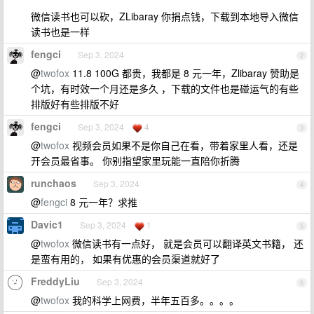
微信读书也可以砍，ZLibaray 你捐点钱，下载到本地导入微信
读书也是一样
fengci
Sep 3, 2024
2
@
twofox
11.8 100G 都贵，我都是 8 元一年，Zlibaray 赞助是
个坑，有时效一个月还是多久 ，下载的文件也是碰运气的有些
排版好有些排版不好
fengci
Sep 3, 2024
4
3
@
twofox
视频会员如果不是你自己在看，带着家里人看，还是
开会员最省事。 你别指望家里玩能一直陪你折腾
runchaos
Sep 3, 2024
4
@
fengci
8 元一年？求推
Davic1
Sep 3, 2024
1
5
@
twofox
微信读书有一点好， 就是会员可以翻译英文书籍， 还
是蛮有用的， 如果有优惠的会员渠道就好了
FreddyLiu
Sep 3, 2024
6
@
twofox
我的科学上网费，半年五百多。。。。