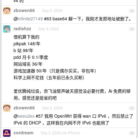
v4 的
zbowen66
Sep 3, 2024
73
@
infinite27149
#63 base64 解一下，我刚才发原地址被删了。
radishzz
Sep 3, 2024
74
借机算下我的
pikpak 148/年
b 站 98/年
pdd 月卡 0.1/季度
网站域名 36/年
游戏加速器 50/年（只是偶尔买买，非包年）
科学上网不花钱（五年前已永久买断）
爱优腾纯垃圾，奈飞油管声破天感觉没必要付费，Ai 免费的够
用，感觉还是挺省的吧
zbowen66
Sep 3, 2024
75
@
seeu2ex
#57 我用 OpenWrt 获得 wan 口 IPv6 ，然后禁止了
IPv6 的 DHCP ，这样我在内网不开 IPv6 也能用了
cordream
Sep 3, 2024 via iPhone
76