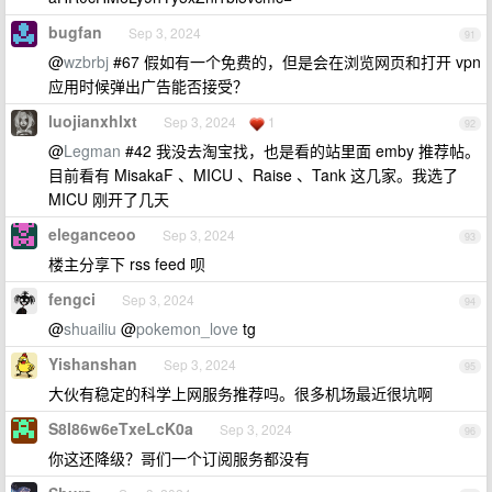
bugfan
Sep 3, 2024
91
@
wzbrbj
#67 假如有一个免费的，但是会在浏览网页和打开 vpn
应用时候弹出广告能否接受？
luojianxhlxt
Sep 3, 2024
1
92
@
Legman
#42 我没去淘宝找，也是看的站里面 emby 推荐帖。
目前看有 MisakaF 、MICU 、Raise 、Tank 这几家。我选了
MICU 刚开了几天
eleganceoo
Sep 3, 2024
93
楼主分享下 rss feed 呗
fengci
Sep 3, 2024
94
@
shuailiu
@
pokemon_love
tg
Yishanshan
Sep 3, 2024
95
大伙有稳定的科学上网服务推荐吗。很多机场最近很坑啊
S8I86w6eTxeLcK0a
Sep 3, 2024
96
你这还降级？哥们一个订阅服务都没有