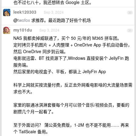
也不过七八十，我还想转去 Google 土区。
leek120303
Sep 3, 2024
30
@
twofox
求推荐。最近跑路了好些个机场
my101du
Sep 3, 2024
31
NAS 我都卖掉威联通了，买个 50 元/年的 M365 拼车团。
定时拷贝手机图片 + 人肉整理 + OneDrive App 手机自动备份，
然后 OneDrive 同步到云端。
电影就迅雷、BT 找资源下了,Windows 直接安装个 JellyFin 跑
服务端。
然后家里的电视盒子、平板，都装上 JellyFin App
科学上网就买按流量付费，反正去外网看电影啥的大流量场景需
求也不大。
家里的联通冰淇淋套餐每个月可以领个音乐/视频会员，要看的
剧攒几个月一起看了。
至于外面访问？ 蒲公英免费版，1-2M 也不是不能用…… 再来
个 TailScale 备用。