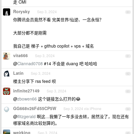
走 CMI
Rorysky
Sep 3, 2024
60
你腾讯会员竟然不看 完美世界/仙逆、一念永恒？
大部分都不是刚需
我自己是 梯子 + github copilot + vps + 域名
vita666
Sep 3, 2024
61
@
Clannad0708
#14 不会是 duang 吧 哈哈哈
Latin
Sep 3, 2024
62
楼主分享下 rss feed 呗
infinite27149
Sep 3, 2024
63
@
zbowen66
这个链接怎么打开的😂
GG668v26Fd55CP5W
Sep 3, 2024 via iPhone
64
@
lfitzgerald
啊这…我懒了一年多没去转，居然没了，现在还有
哪家域名商比较划算的。
weirking
Sep 3, 2024
65