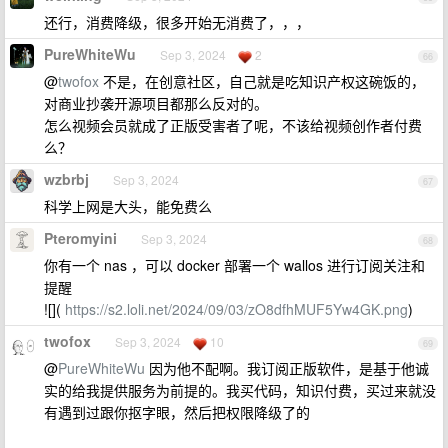
还行，消费降级，很多开始无消费了，，，
PureWhiteWu
Sep 3, 2024
2
66
@
twofox
不是，在创意社区，自己就是吃知识产权这碗饭的，
对商业抄袭开源项目都那么反对的。
怎么视频会员就成了正版受害者了呢，不该给视频创作者付费
么？
wzbrbj
Sep 3, 2024
67
科学上网是大头，能免费么
Pteromyini
Sep 3, 2024
68
你有一个 nas ，可以 docker 部署一个 wallos 进行订阅关注和
提醒
![](
https://s2.loli.net/2024/09/03/zO8dfhMUF5Yw4GK.png
)
twofox
Sep 3, 2024
10
69
@
PureWhiteWu
因为他不配啊。我订阅正版软件，是基于他诚
实的给我提供服务为前提的。我买代码，知识付费，买过来就没
有遇到过跟你抠字眼，然后把权限降级了的