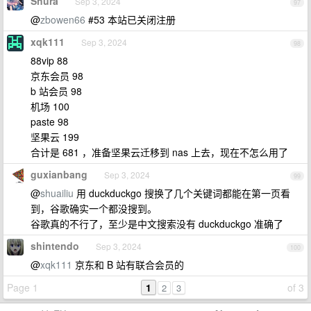
Shura
Sep 3, 2024
97
@
zbowen66
#53 本站已关闭注册
xqk111
Sep 3, 2024
98
88vip 88
京东会员 98
b 站会员 98
机场 100
paste 98
坚果云 199
合计是 681 ，准备坚果云迁移到 nas 上去，现在不怎么用了
guxianbang
Sep 3, 2024
99
@
shuailiu
用 duckduckgo 搜换了几个关键词都能在第一页看
到，谷歌确实一个都没搜到。
谷歌真的不行了，至少是中文搜索没有 duckduckgo 准确了
shintendo
Sep 3, 2024
100
@
xqk111
京东和 B 站有联合会员的
Page 1
1
of 3
2
3