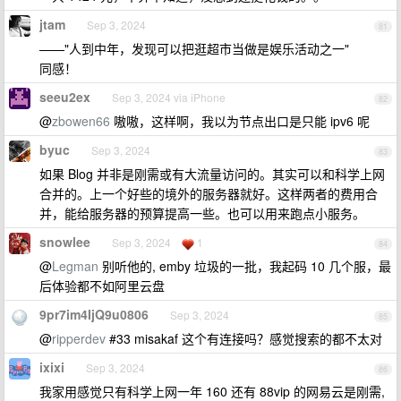
jtam
Sep 3, 2024
81
——"人到中年，发现可以把逛超市当做是娱乐活动之一"
同感！
seeu2ex
Sep 3, 2024 via iPhone
82
@
zbowen66
嗷嗷，这样啊，我以为节点出口是只能 ipv6 呢
byuc
Sep 3, 2024
83
如果 Blog 并非是刚需或有大流量访问的。其实可以和科学上网
合并的。上一个好些的境外的服务器就好。这样两者的费用合
并，能给服务器的预算提高一些。也可以用来跑点小服务。
snowlee
Sep 3, 2024
1
84
@
Legman
别听他的, emby 垃圾的一批，我起码 10 几个服，最
后体验都不如阿里云盘
9pr7im4IjQ9u0806
Sep 3, 2024
85
@
ripperdev
#33 misakaf 这个有连接吗？感觉搜索的都不太对
ixixi
Sep 3, 2024
86
我家用感觉只有科学上网一年 160 还有 88vip 的网易云是刚需,