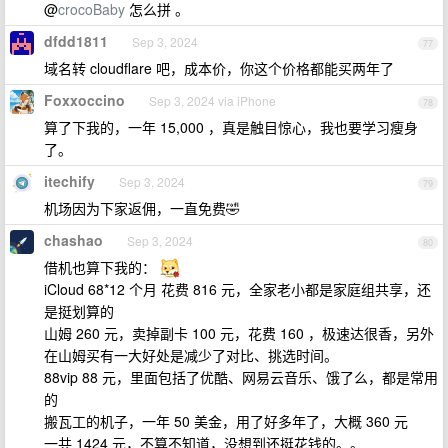
@
crocoBaby
怎么拼 。
dfdd1811
Sep 3, 2024
77
域名转 cloudflare 吧，成本价，你这个价格都能买两年了
Foxxoccino
Sep 3, 2024 via iPhone
78
算了下我的，一年 15,000 ，真是触目惊心，我也要学习瘦身
了。
itechify
Sep 3, 2024
79
机场因为下家返佣，一直免费🤣
chashao
Sep 3, 2024
80
借机也算下我的：
iCloud 68*12 个月 花费 816 元，全家老小都是家庭组共享，还
是挺划算的
山姆 260 元，卖掉副卡 100 元，花费 160 ，极速达很香，另外
在山姆买有一大好处是减少了对比、挑选时间。
88vip 88 元，里面包括了优酷、网易云音乐、饿了么，都是常用
的
搬瓦工的机子，一年 50 美金，用了好多年了，大概 360 元
一共 1424 元，不算不知道，没想到还挺花钱的。。