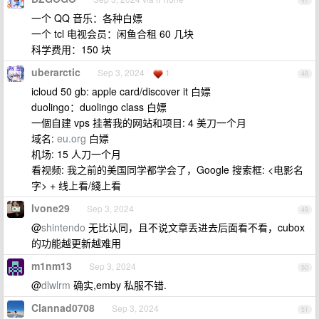
47
一个 QQ 音乐：各种白嫖
一个 tcl 电视会员：闲鱼合租 60 几块
科学费用：150 块
uberarctic
Sep 3, 2024
1
48
icloud 50 gb: apple card/discover it 白嫖
duolingo：duolingo class 白嫖
一個自建 vps 挂著我的网站和项目: 4 美刀一个月
域名:
eu.org
白嫖
机场: 15 人刀一个月
看视频: 我之前的美国同学都学会了，Google 搜索框: <电影名
字> + 线上看/綫上看
Ivone29
Sep 3, 2024
49
@
shintendo
无比认同，且不说文章丢进去后面看不看，cubox
的功能越更新越难用
m1nm13
Sep 3, 2024
50
@
dlwlrm
确实,emby 私服不错.
Clannad0708
Sep 3, 2024
51