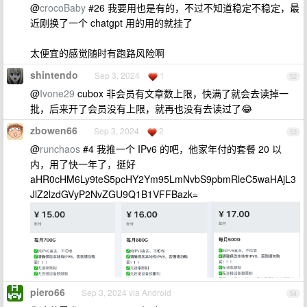
@
crocoBaby
#26 我要用也是有的，不过不知道稳定不稳定，最
近刚换了一个 chatgpt 用的用的就挂了
太便宜的感觉随时有跑路风险啊
shintendo
Sep 3, 2024
1
52
@
Ivone29
cubox 非会员有文章数上限，快满了就会去读掉一
批，后来开了会员没有上限，就再也没有去读过了😂
zbowen66
Sep 3, 2024
2
53
@
runchaos
#4 我推一个 IPv6 的吧，他家年付的套餐 20 以
内，用了快一年了，挺好
aHR0cHM6Ly9teS5pcHY2Ym95LmNvbS9pbmRleC5waHAjL3
JlZ2lzdGVyP2NvZGU9Q1B1VFFBazk=
piero66
Sep 3, 2024 via Android
54