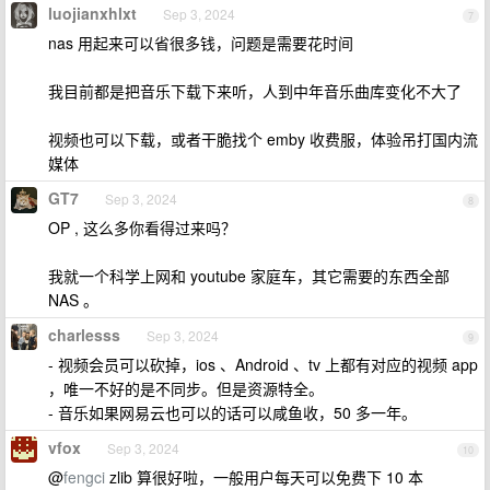
luojianxhlxt
Sep 3, 2024
7
nas 用起来可以省很多钱，问题是需要花时间
我目前都是把音乐下载下来听，人到中年音乐曲库变化不大了
视频也可以下载，或者干脆找个 emby 收费服，体验吊打国内流
媒体
GT7
Sep 3, 2024
8
OP , 这么多你看得过来吗？
我就一个科学上网和 youtube 家庭车，其它需要的东西全部
NAS 。
charlesss
Sep 3, 2024
9
- 视频会员可以砍掉，ios 、Android 、tv 上都有对应的视频 app
，唯一不好的是不同步。但是资源特全。
- 音乐如果网易云也可以的话可以咸鱼收，50 多一年。
vfox
Sep 3, 2024
10
@
fengci
zlib 算很好啦，一般用户每天可以免费下 10 本