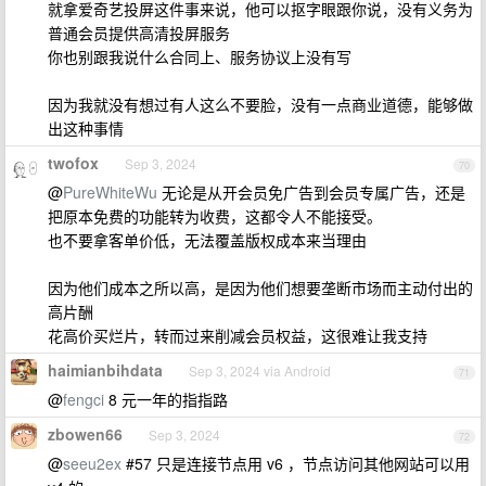
就拿爱奇艺投屏这件事来说，他可以抠字眼跟你说，没有义务为
普通会员提供高清投屏服务
你也别跟我说什么合同上、服务协议上没有写
因为我就没有想过有人这么不要脸，没有一点商业道德，能够做
出这种事情
twofox
Sep 3, 2024
70
@
PureWhiteWu
无论是从开会员免广告到会员专属广告，还是
把原本免费的功能转为收费，这都令人不能接受。
也不要拿客单价低，无法覆盖版权成本来当理由
因为他们成本之所以高，是因为他们想要垄断市场而主动付出的
高片酬
花高价买烂片，转而过来削减会员权益，这很难让我支持
haimianbihdata
Sep 3, 2024 via Android
71
@
fengci
8 元一年的指指路
zbowen66
Sep 3, 2024
72
@
seeu2ex
#57 只是连接节点用 v6 ，节点访问其他网站可以用