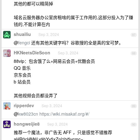
其他的都可以精简掉
域名云服务器办公室房租啥的属于工作用的,这部分投入为了赚
钱的,不能计算在内
shuailiu
Sep 3, 2024
87
@
fengci
还有其他关键字吗？谷歌搜的全是真的宝可梦。
HKNeetsDieSoon
Sep 3, 2024
88
88vip：包含饿了么+网易云会员+优酷会员
QQ 音乐
京东会员
b 站会员
其他视频会员都没弄了
ripperdev
Sep 3, 2024
89
@
kw8023cn
https://wiki.misakaf.org/#/
hongweijie8
Sep 3, 2024
90
推荐一个魔法，非广告无 AFF ，只是感觉不错推荐
aHR0cHM6Ly9hYy5xZnl1bi5vcmc=