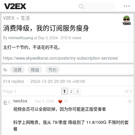
V2EX
生活
›
消费降级，我的订阅服务瘦身
By
michaelliuyang
at Sep 3, 2024 · 37215 views
主打一个节约，不该花的不花。
https://www.skywalkerai.com/posts/my-subscription-services/
消费
降级
节约
214 replies
•
2024-12-20 20:39:16 +08:00
Page 1
1
of 3
2
3
twofox
Sep 3, 2024
10
1
视频会员可以全部砍掉，因为你可能是正版受害者
科学上网略贵，我从 79/季度 降级到了 11.8/100G 不限时的套
餐