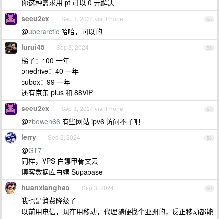
你这种需求用 pt 可以 0 元解决
seeu2ex
Sep 3, 2024 via iPhone
55
@
uberarctic
哈哈，可以的
lurui45
Sep 3, 2024
56
梯子：100 一年
onedrive：40 一年
cubox：99 一年
还有京东 plus 和 88VIP
seeu2ex
Sep 3, 2024 via iPhone
57
@
zbowen66
有些网站 ipv6 访问不了吧
lerry
Sep 3, 2024
58
@
GT7
同样，VPS 白嫖甲骨文云
博客数据库白嫖 Supabase
huanxianghao
Sep 3, 2024
59
我也是消费降级了
以前用电信，现在用移动，代理随便找个亚洲的，反正移动都能