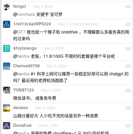
fengci
Sep 3, 2024
11
@
runchaos
关键字 宝可梦
1rv013c6aiWPGt24
Sep 3, 2024 via Android
12
@
GT7
我也就一个梯子和 onedrive ，不理解那么多服务真的用
的过来吗
shiyixiaoge
Sep 3, 2024
13
@
twofox
老板，11.8/100G 不限时的套餐是哪个平台呢
Clannad0708
Sep 3, 2024
14
@
twofox
#1 科学上网可以推荐一些稳定好用可以用 chatgpt 的
吗？最近用的老牌机场跑路了
YVAN7123
Sep 3, 2024
15
微信读书， 咸鱼有年费
decken
Sep 3, 2024
16
山姆分量好大 人少吃不完的话是另外一种浪费
Donahue
Sep 3, 2024
17
@
twofox
我用的免费 cloudflare+1 元 50G/月的机场