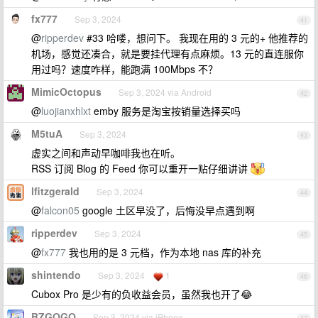
fx777
Sep 3, 2024
41
@
ripperdev
#33 哈喽，想问下。 我现在用的 3 元的+ 他推荐的
机场，感觉还凑合，就是要挂代理有点麻烦。13 元的直连服你
用过吗？速度咋样，能跑满 100Mbps 不？
MimicOctopus
Sep 3, 2024 via Android
42
@
luojianxhlxt
emby 服务是淘宝按销量选择买吗
M5tuA
Sep 3, 2024
43
虚实之间和声动早咖啡我也在听。
RSS 订阅 Blog 的 Feed 你可以重开一贴仔细讲讲
lfitzgerald
Sep 3, 2024
44
@
falcon05
google 土区早没了，后悔没早点遇到啊
ripperdev
Sep 3, 2024
45
@
fx777
我也用的是 3 元档，作为本地 nas 库的补充
shintendo
Sep 3, 2024
1
46
Cubox Pro 是少有的负收益会员，虽然我也开了😂
BZGOGO
Sep 3, 2024 via iPhone