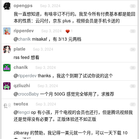
opengps
Sep 3, 2024
32
我一直想知道，有啥非订不行的。我至今所有付费基本都是能回
本的性质：云闪付，京东 plus ，视频会员是手机卡送的
ripperdev
Sep 3, 2024
1
33
@
chanlk
misakaf ，有 3/13 元两档
platle
Sep 3, 2024
34
rss feed 想看
chanlk
Sep 3, 2024
35
@
ripperdev
thanks ，我这个到期了试试你说的这个
qzliuzhi
Sep 3, 2024
36
@
crocoBaby
一个月 500G 感觉完全够用了，求推荐
twofox
Sep 3, 2024
37
@
fengci
op 有小孩，开个电视的会员也还行，但是腾讯视频我
还是觉得没有必要了。正版体验还不如正版
zlibaray 的赞助，我记得一美元就一个月，可以一天下载 10