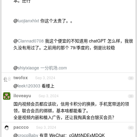
本。还行
@
luojianxhlxt
你这个太贵了。。
@
Clannad0708
我这个便宜的不知道用 chatGPT 怎么样，我很
久没有用过了。之前用的那个 79/季度的，倒是比较稳
@
shiyixiaoge
一分机场.com
twofox
Sep 3, 2024
38
@
leek120303
看楼上
iloveayu
Sep 3, 2024
39
国内视频会员都应该砍，信用卡积分的换换，手机宽带送的领
领，联合会员的绑绑，基本啥都能看了。
全是视频内嵌和植入广告，还让我掏真金白银买会员？
paccco
Sep 3, 2024
40
@
crocoBaby
有意 WeChat：cGM5NDExMDQK