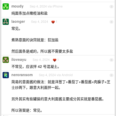
moudy
Sep 4, 2024 via iPhone
3
纯面条加点橄榄油和盐
laonger
Sep 4, 2024
1
4
常见。
煮熟意面的诀窍就是：狂加盐
然后面条是咸的，所以酱不需要太多盐
iloveayu
Sep 4, 2024
1
5
不常见，应该拌 42 号混凝土。
neroransom
Sep 4, 2024 via Android
6
简易的意面酱的做法：就是洋葱丁+番茄丁+番茄酱+肉臊子+芝
士炒两下，跟意大利面拌一起。
另外其实有些罐装的意大利面酱主要成分其实就是番茄酱。
所以答案是：常见。