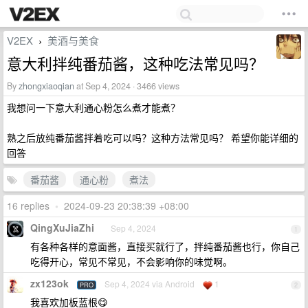
V2EX
美酒与美食
›
意大利拌纯番茄酱，这种吃法常见吗？
By
zhongxiaoqian
at Sep 4, 2024 · 3466 views
我想问一下意大利通心粉怎么煮才能煮？
熟之后放纯番茄酱拌着吃可以吗？这种方法常见吗？ 希望你能详细的
回答
番茄酱
通心粉
煮法
16 replies
•
2024-09-23 20:38:39 +08:00
QingXuJiaZhi
Sep 4, 2024
1
有各种各样的意面酱，直接买就行了，拌纯番茄酱也行，你自己
吃得开心，常见不常见，不会影响你的味觉啊。
zx123ok
Sep 4, 2024 via Android
1
PRO
2
我喜欢加板蓝根😋