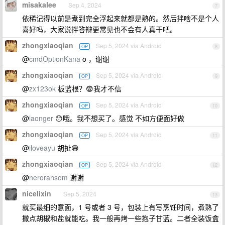
misakalee
Sep 4, 2024
7
依稀记得以前是煮到完全浮起来就都是熟的。然后拌啥不是个人
喜好吗，大家说拌答辩更常见也不会有人真干吧。
zhongxiaoqian
Sep 5, 2024 via Android
OP
8
@
cmdOptionKana
o ，谢谢
zhongxiaoqian
Sep 5, 2024 via Android
OP
9
@
zx123ok
板蓝根？😨我才不信
zhongxiaoqian
Sep 5, 2024 via Android
OP
10
@
laonger
😯哦。我不想买了。感觉 不如方便面好做
zhongxiaoqian
Sep 5, 2024 via Android
OP
11
@
iloveayu
胡扯😅
zhongxiaoqian
Sep 5, 2024 via Android
OP
12
@
neroransom
谢谢
nicelixin
Sep 5, 2024
13
就买最细的意面，1 号或者 3 号，包装上有写烹饪时间，煮熟了
撒点胡椒和盐就能吃。我一般再烤一些抱子甘蓝。二者全装饭盒