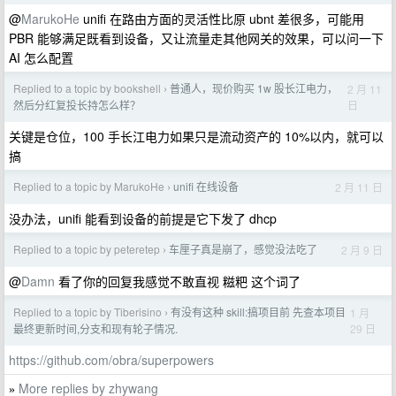
@
MarukoHe
unifi 在路由方面的灵活性比原 ubnt 差很多，可能用
PBR 能够满足既看到设备，又让流量走其他网关的效果，可以问一下
AI 怎么配置
Replied to a topic by bookshell
普通人，现价购买 1w 股长江电力，
2 月 11
›
日
然后分红复投长持怎么样？
关键是仓位，100 手长江电力如果只是流动资产的 10%以内，就可以
搞
Replied to a topic by MarukoHe
unifi 在线设备
2 月 11 日
›
没办法，unifi 能看到设备的前提是它下发了 dhcp
Replied to a topic by peteretep
车厘子真是崩了，感觉没法吃了
2 月 9 日
›
@
Damn
看了你的回复我感觉不敢直视 糍粑 这个词了
Replied to a topic by Tiberisino
有没有这种 skill:搞项目前 先查本项目
1 月
›
29 日
最终更新时间,分支和现有轮子情况.
https://github.com/obra/superpowers
More replies by zhywang
»