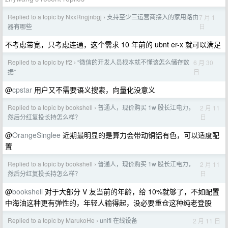
Replied to a topic by NxxRngjnbgj
支持至少三运营商接入的家用路由
7 月 1
›
日
器有哪些
不考虑带宽，只考虑连通，这个需求 10 年前的 ubnt er-x 就可以满足
Replied to a topic by tf2
“微信的开发人员根本就不懂该怎么储存数
6 月 30
›
日
据”
@
cpstar
用户又不需要语义搜索，向量化没意义
Replied to a topic by bookshell
普通人，现价购买 1w 股长江电力，
2 月 11
›
日
然后分红复投长持怎么样？
@
OrangeSinglee
近期最明显的是算力会带动铜铝有色，可以适度配
置
Replied to a topic by bookshell
普通人，现价购买 1w 股长江电力，
2 月 11
›
日
然后分红复投长持怎么样？
@
bookshell
对于大部分 V 友当前的年龄，给 10%就够了，不如配置
中海油这种更有弹性的，年轻人输得起，没必要重仓这种纯老登股
Replied to a topic by MarukoHe
unifi 在线设备
2 月 11 日
›