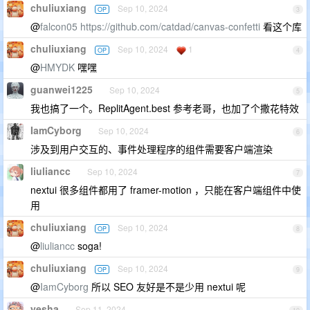
chuliuxiang
Sep 10, 2024
OP
3
@
falcon05
https://github.com/catdad/canvas-confetti
看这个库
chuliuxiang
Sep 10, 2024
1
OP
4
@
HMYDK
嘿嘿
guanwei1225
Sep 10, 2024
5
我也搞了一个。ReplitAgent.best 参考老哥，也加了个撒花特效
IamCyborg
Sep 10, 2024
6
涉及到用户交互的、事件处理程序的组件需要客户端渲染
liuliancc
Sep 10, 2024
7
nextui 很多组件都用了 framer-motion ，只能在客户端组件中使
用
chuliuxiang
Sep 10, 2024
OP
8
@
liuliancc
soga!
chuliuxiang
Sep 10, 2024
OP
9
@
IamCyborg
所以 SEO 友好是不是少用 nextui 呢
yesha
Sep 11, 2024