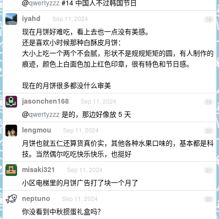
@
qwertyzzz
#14 中国人不过韩国节日
iyahd
Sep 11, 2024
18
现在月饼好难吃，看上去也一点没有美感。
还是喜欢小时候那种白酥皮月饼：
大小上吃一个两个不会腻，形状不是规规矩矩的圆，有人制作的
痕迹，颜色上白面色加上红色印章，很有特色和节日感。
现在的月饼很多都没什么审美
jasonchen168
Sep 11, 2024
19
@
qwertyzzz
是的，那边好像放 5 天
lengmou
Sep 11, 2024
20
月饼也就五仁还算货真价实，其他各种水果口味的，基本都是科
技。当然偶尔吃吃快乐快乐，也挺好
misaki321
Sep 11, 2024
21
小区电梯里的月饼广告打了块一个月了
neptuno
Sep 11, 2024
22
你没看到中秋掼蛋礼盒吗？