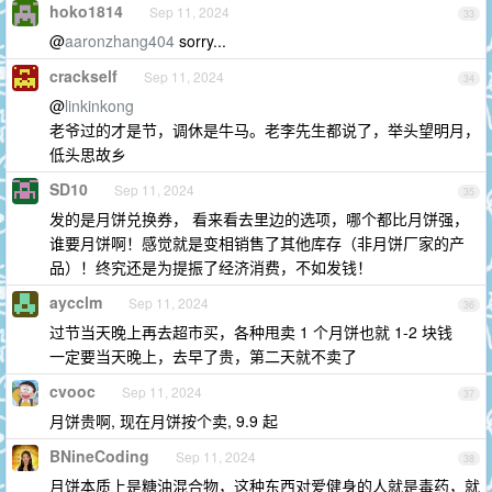
hoko1814
Sep 11, 2024
33
@
aaronzhang404
sorry...
crackself
Sep 11, 2024
34
@
linkinkong
老爷过的才是节，调休是牛马。老李先生都说了，举头望明月，
低头思故乡
SD10
Sep 11, 2024
35
发的是月饼兑换券， 看来看去里边的选项，哪个都比月饼强，
谁要月饼啊！感觉就是变相销售了其他库存（非月饼厂家的产
品）！终究还是为提振了经济消费，不如发钱！
aycclm
Sep 11, 2024
36
过节当天晚上再去超市买，各种甩卖 1 个月饼也就 1-2 块钱
一定要当天晚上，去早了贵，第二天就不卖了
cvooc
Sep 11, 2024
37
月饼贵啊, 现在月饼按个卖, 9.9 起
BNineCoding
Sep 11, 2024
38
月饼本质上是糖油混合物，这种东西对爱健身的人就是毒药，就