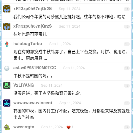
xR13zp0h67njQr2S
Sep 11, 2024
11
我们公司今年发的可莎蜜儿还挺好吃，往年的都不咋地，哈哈
xR13zp0h67njQr2S
Sep 11, 2024
12
往年也是可莎蜜儿
halobugTurbo
Sep 11, 2024
13
现在有的都换成中秋礼劵了，自己上平台兑换。月饼、食用油、
家电、厨房用具....
asLw0P981N0M0TCC
Sep 11, 2024
14
中秋不是韩国的吗。。
V2LIYANG
Sep 11, 2024
15
没买月饼，买了点坚果和奇异果礼盒。
wuwuwuwuvincent
Sep 11, 2024
16
韩国的中秋，国内打工仔不配，吃完晚饭，月都没来得及赏就赶
出去当社畜
wweerrgtc
Sep 11, 2024
1
17