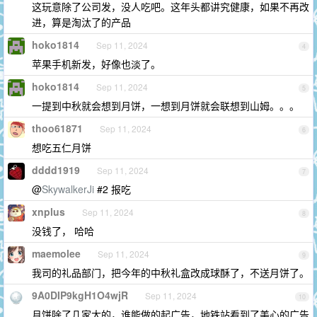
这玩意除了公司发，没人吃吧。这年头都讲究健康，如果不再改
进，算是淘汰了的产品
hoko1814
Sep 11, 2024
4
苹果手机新发，好像也淡了。
hoko1814
Sep 11, 2024
5
一提到中秋就会想到月饼，一想到月饼就会联想到山姆。。。
thoo61871
Sep 11, 2024
6
想吃五仁月饼
dddd1919
Sep 11, 2024
7
@
SkywalkerJi
#2 报吃
xnplus
Sep 11, 2024
8
没钱了， 哈哈
maemolee
Sep 11, 2024
9
我司的礼品部门，把今年的中秋礼盒改成球酥了，不送月饼了。
9A0DIP9kgH1O4wjR
Sep 11, 2024
10
月饼除了几家大的，谁能做的起广告，地铁站看到了美心的广告