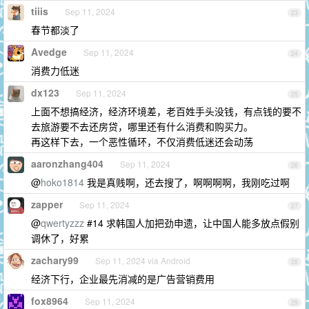
tiiis
Sep 11, 2024
23
春节都淡了
Avedge
Sep 11, 2024
24
消费力低迷
dx123
Sep 11, 2024
25
上面不想搞经济，经济环境差，老百姓手头没钱，有点钱的要不
去旅游要不去还房贷，哪里还有什么消费和购买力。
再这样下去，一个恶性循环，不仅消费低迷还会动荡
aaronzhang404
Sep 11, 2024
26
@
hoko1814
我是真贱啊，还去搜了，啊啊啊啊，我刚吃过啊
zapper
Sep 11, 2024
27
@
qwertyzzz
#14 求韩国人加把劲申遗，让中国人能多放点假别
调休了，好累
zachary99
Sep 11, 2024 via Android
28
经济下行，企业最先消减的是广告营销费用
fox8964
Sep 11, 2024
29