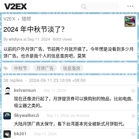
V2EX
随想
›
2024 年中秋节淡了？
By
wildlynx
at Sep 11, 2024 · 6003 views
以前的户外月饼广告，节前两个月就开搞了。今年愣是没看到多少月
饼广告。也许是我个人的信息茧房吧，莫笑
中秋节
月饼广告
信息茧房
38 replies
•
2024-09-11 23:10:09 +08:00
kelvansun
Sep 11, 2024
1
现在还像流行起了，月饼提货券可以换购别的物品，比如电扇、
吸尘器之类的。
SkywalkerJi
Sep 11, 2024 via Android
2
大陆月饼厂商太保守，看下台湾基本完全被新式月饼取代。
bk201
Sep 11, 2024
3