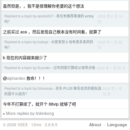
虽然但是，，我不是很理解你老婆的这个想法
Replied to a topic by apollo007
各位有推荐靠谱的 emby
2025 年 2 月 10
›
日
吗？
之前买过 aca ，然后发现自己根本没有时间看，就算了
Replied to a topic by hubayi
大家发现 b 站有很多卖药的
2025 年 1 月 22
›
日
吗？
b 现在的内容越来越少了
Replied to a topic by Suzutan
过年回家打算给父母带点啥
2025 年 1 月 20 日
›
@
alphardex
救命！！！
Replied to a topic by tzlovezaq
京东 PLUS 联名会员的朋友选
2025 年 1 月
›
13 日
的是什么组合？
今年不打算续了，就开个 88vip 就够了吧
More replies by linkinkong
»
© 2026 V2EX · 13ms · 3.9.8.5
About
·
Language