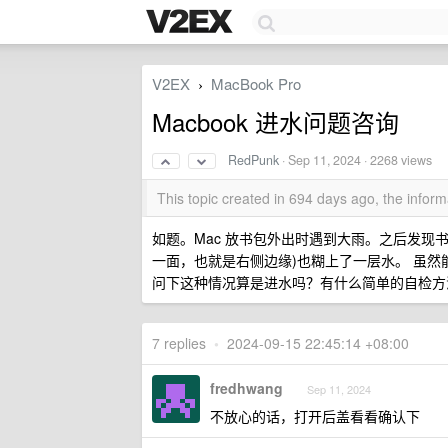
V2EX
MacBook Pro
›
Macbook 进水问题咨询
RedPunk
·
Sep 11, 2024
· 2268 views
This topic created in 694 days ago, the info
如题。Mac 放书包外出时遇到大雨。之后发现书
一面，也就是右侧边缘)也糊上了一层水。 虽
问下这种情况算是进水吗？有什么简单的自检方
7 replies
•
2024-09-15 22:45:14 +08:00
fredhwang
Sep 11, 2024
不放心的话，打开后盖看看确认下