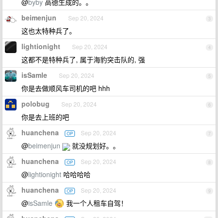
@
byby
高德生成的。。
beimenjun
Sep 20, 2024
3
这也太特种兵了。
lightionight
Sep 20, 2024
4
这都不是特种兵了, 属于海豹突击队的, 强
isSamle
Sep 20, 2024
5
你是去做顺风车司机的吧 hhh
polobug
Sep 20, 2024
6
你是去上班的吧
huanchena
Sep 20, 2024
OP
7
@
beimenjun
就没规划好。。
huanchena
Sep 20, 2024
OP
8
@
lightionight
哈哈哈哈
huanchena
Sep 20, 2024
OP
9
@
isSamle
我一个人租车自驾！