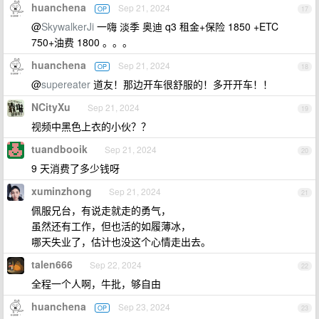
huanchena
Sep 21, 2024
OP
17
@
SkywalkerJi
一嗨 淡季 奥迪 q3 租金+保险 1850 +ETC
750+油费 1800 。。。
huanchena
Sep 21, 2024
OP
18
@
supereater
道友！那边开车很舒服的！多开开车！！
NCityXu
Sep 21, 2024
19
视频中黑色上衣的小伙？？
tuandbooik
Sep 21, 2024
20
9 天消费了多少钱呀
xuminzhong
Sep 21, 2024
21
佩服兄台，有说走就走的勇气，
虽然还有工作，但也活的如履薄冰，
哪天失业了，估计也没这个心情走出去。
talen666
Sep 22, 2024
22
全程一个人啊，牛批，够自由
huanchena
Sep 23, 2024
OP
23