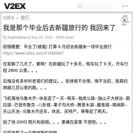
V2EX
旅行
›
我是那个毕业后去新疆旅行的 我回来了
By
huanchena
at Sep 20, 2024 · 4098 views
前情概要：毕业了(被裁) 打算 9 月初去新疆来一场毕业旅行
https://www.v2ex.com/t/1066687
在家躺了几天了，累啊！在新疆玩了十多天，租车玩了 9 天，开车行
程 2800 公里。。。
后悔没有多听听老哥们的建议。。安排很不合理，悔不当初，我真的
跨越几百公里的跑。。。
飞机落地乌鲁木齐--休息逛了一天--租车--独库公路--独山子大峡谷--那
拉提--巴音布鲁克--八卦城--果子沟大桥--赛里木湖--魔鬼城--喀纳斯--
天山天池--乌鲁木齐还车，休息，买特产，等等逛了两天。
拍了快 200G 照片和视频。。。累瘫在家里 不想剪。。。
只简单剪了一个喀纳斯的视频。。。。