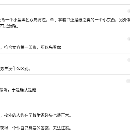
士背一个小型黑色双肩背包，单手拿着书还是纸之类的一个小东西，另外
可以忽略。
，符合女方第一印象，所以先看你
男生没什么区别。
1
机接听，于是确认是他
学生，校外的人约在学校附近碰头也很正常。
获得一个你自己想要的答案，无法证实。