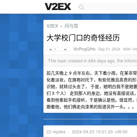
V2EX
问与答
›
大学校门口的奇怪经历
XinPingQiHe
·
Sep 21, 2024
· 6941 vi
1
This topic created in 684 days ago, the info
前几天晚上 9 点半左右，天下着小雨，在某
化着淡妆，在旗袍衬托下，有些优雅且高贵的形
识她，就转过头去了， 于是，她明白我不是她要见
们 3 个人） 走到那人的身边，她没有直接说话
看到他拿起手机接听，于是确认是他。很显然，
跟着他，他们俩走向漆黑的街道另外一头。。。
22 replies
•
2024-09-23 15:01:20 +08:00