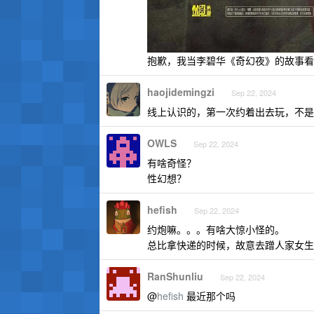
抱歉，我当李碧华《奇幻夜》的故事看
haojidemingzi
Sep 22, 2024
线上认识的，第一次约着出去玩，不是
OWLS
Sep 22, 2024
有啥奇怪？
性幻想？
hefish
Sep 22, 2024
约炮嘛。。。有啥大惊小怪的。
总比拿快递的时候，故意去蹭人家女生
RanShunliu
Sep 22, 2024
@
hefish
最近那个吗