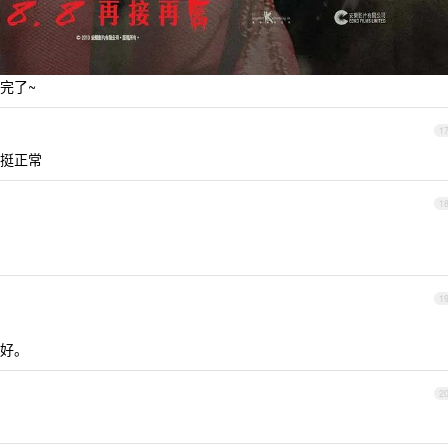
完了~
1
挺正常
1
1
好。
2