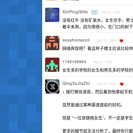
XinPingQiHe
Sep 21, 2024
OP
没有红牛 没有矿泉水，女生空手，男
着伞未用，因为雨很小，在门口的树下
sesshomaru0
1
Sep 21, 2024
网络奔现吧？看这样子楼主应该比较帅
1145148964
Sep 21, 2024
女生多的学校的女生和男生多的学校的
QingXuJiaZhi
1
Sep 21, 2024
> 拨打微信语音，然后看到他拿起手
显然是通过某种渠道提前约好的。
但是 “一位穿旗袍女生”，不一定是
更多的细节就无法分析了，最终你只能