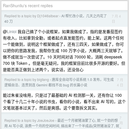
RanShunliu's recent replies
Replied to a topic by Dj1046slbear
AI 帮忙改小说，几天之内花了
7 月 4
›
日
40 刀
@
Linioi
我自己搞了个小说框架，如果我做成了，指的是发番茄签约
有收入，比如拿到全勤，或者起点直发能签约，能上架。这两个任何
一个能做到，说明这个框架做成了，还有三四天，如果做成了，你可
以把你的思路发我，我帮你生成 100 万字小说，大概两三天就够了。
做不成就当一次尝试了。10 天时间对话 70000 轮，消耗 deepseek
700 块 Token 。但是毫无疑问，我的框架目前比很多开源的要好。但
是能否真正做到上述两个，说实话，还没信心
Replied to a topic by bigtang
唐库全自动写小说系统 1.0 发布，可生成
7 月
›
4 日
逻辑自洽、连贯到连 Gemini 都找不出 bug 的长篇小说
能过朱雀没啥用，只是过了最基础的 AI 检测那一关，还有你让 100
个看了十几二十年小说的书虫，看你的小说，看不出来 AI 写的，这个
文笔就基本过关了，然后是爽感。这个要靠拆文其实。
7
Replied to a topic by JoeJoeJoe
最近一个月被猪油蒙了心, 就一个劲的想
›
月
用 AI 写小说, 浪费一个月的空闲时间, 搞出来了一个半成品(突然猪油没了, 就
4