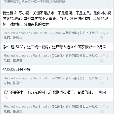
不想继续了), 给大家分享一下过程,产物和源码.
日
我觉得 AI 写小说，关键不是技术，不是框架，不是工具，是你对小说
爽文的理解，其他其实都不太重要，当然，次要的还有对 LLM 的理
解，对解耦，分层架构的理解
Replied to a topic by RanShunliu
[2026/3/4 新开岗位] 影石上海社招
3 月 4
›
日
急招，推进快
@
v1
送 SUV ，送二线一套房，送环球人选 3 个国家旅游一个月😀
Replied to a topic by RanShunliu
[2026/3/4 新开岗位] 影石上海社招
3 月 4
›
日
急招，推进快
@
J0d3r
环境不好
Replied to a topic by RanShunliu
[2026/3/4 新开岗位] 影石上海社招
3 月 4
›
日
急招，推进快
千万不要裸辞，有想法的可以在职期间投递下，合适的话，一周内
offer
Replied to a topic by RanShunliu
[2026/3/4 新开岗位] 影石上海社招
3 月 4
›
日
急招，推进快