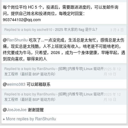
每个岗位平均 HC 5 个，投递后，需要跟进进度的，可以发邮件询
问，提供自己姓名和投递岗位，每晚定时回复：
903744102@qq.com
Replied to a topic by asche910
2025 年大家的 flag 是什么？
3 月 4 日
›
@
RanShunliu
吃灰了...一点没完成，生活总是太匆忙，感情总是太伤
痛，现实总是太残酷，人不上班就没有收入，啃老是不可能啃老的，
终究要成为牛马，只希望，2026 ，成为一个身体健康，早睡早起，遇
到双向喜欢，聊得来的人
Replied to a topic by RanShunliu
[招聘] [内推专项] Linux 驱动开
2025 年 12
›
月 10 日
发工程师（最好是 BSP 驱动方向）
@
weimo383
可以邮箱联系
Replied to a topic by RanShunliu
[招聘] [内推专项] Linux 驱动开
2025 年 12
›
月 10 日
发工程师（最好是 BSP 驱动方向）
@
JoeJoeJoe
谢谢提醒
More replies by RanShunliu
»