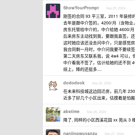
ShowYourPrompt
Sep 25, 2024
刚签的合同 93 平三室，2011 年装
去年是跟中介签的，4200/月（含物
房东托管给中介的，中介给她 4600/月
后来房东主动找到我，要跟我直签，还是要 
这时她应该还没去问中介，只是感觉房
我合同剩一月时，中介问我要不要续签
第二天房东又联系我，说 4w4 可以
中介看我不签了，估计给她的还不到 4w4.
综上，降的还挺多....
dododook
Sep 25, 2024
在未来科技城这边回迁房，前几年 230
近多了好几个小区出来，估摸着是怕搬
abstime
Sep 26, 2024
降了, 同样的小区西溪花园 xx 苑从 3 楼
nanjingwuyanzu
Sep 27, 2024