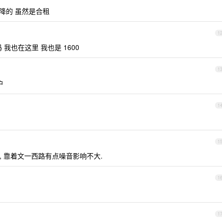
降的 虽然是合租
1
 我也在这里 我也是 1600
1
户
1
1
, 靠着文一西路有点噪音影响不大.
1
1