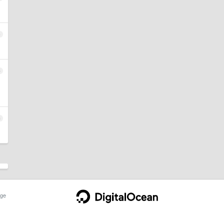
4
5
6
ge