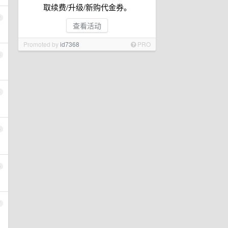
取续费/升级/新购代金券。
2
查看活动
Promoted by
id7368
PRO
3
4
5
6
7