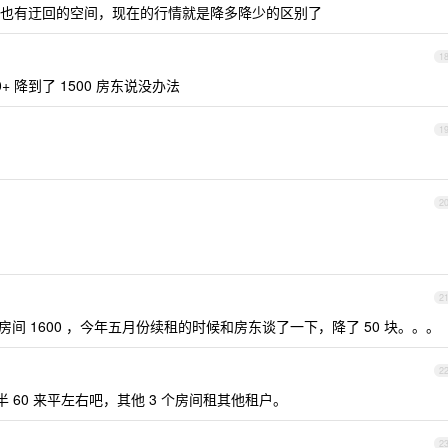
也有迂回的空间，现在的行情就是降多降少的区别了
1
+ 降到了 1500 房东说没办法
1
2
2
房间 1600 ，今年五月份续租的时候和房东谈了一下，降了 50 块。。。
2
半 60 来平左右吧，其他 3 个房间租其他租户。
2