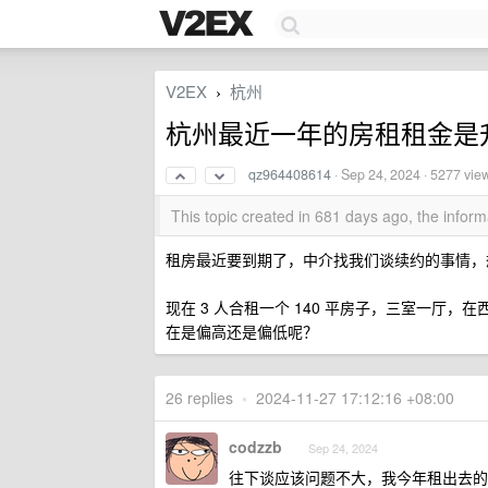
V2EX
杭州
›
杭州最近一年的房租租金是
qz964408614
·
Sep 24, 2024
· 5277 vie
This topic created in 681 days ago, the info
租房最近要到期了，中介找我们谈续约的事情，
现在 3 人合租一个 140 平房子，三室一厅，
在是偏高还是偏低呢？
26 replies
•
2024-11-27 17:12:16 +08:00
codzzb
Sep 24, 2024
往下谈应该问题不大，我今年租出去的房