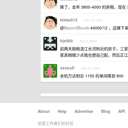
降了，去年 3800-4000 的房租，现在 3
leimu012
Oct 15, 2024
@
BeyondBouds
44000/12 ，这摊
hjx900
Nov 6, 2024
前两天刚租滨江长河附近的房子，三室一
家具稍微少点我也想自己配，然后正江
xxxnull
Nov 27, 2024
余杭万达附近 1150 的单间降到 800
About
·
Help
·
Advertise
·
Blog
·
API
创意工作者们的社区