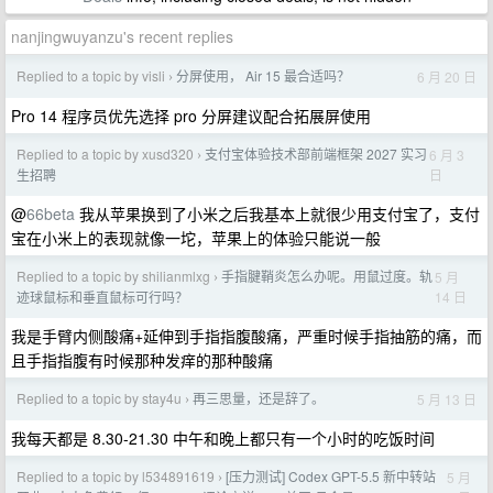
nanjingwuyanzu's recent replies
Replied to a topic by visli
分屏使用， Air 15 最合适吗？
6 月 20 日
›
Pro 14 程序员优先选择 pro 分屏建议配合拓展屏使用
Replied to a topic by xusd320
支付宝体验技术部前端框架 2027 实习
6 月 3
›
日
生招聘
@
66beta
我从苹果换到了小米之后我基本上就很少用支付宝了，支付
宝在小米上的表现就像一坨，苹果上的体验只能说一般
Replied to a topic by shilianmlxg
手指腱鞘炎怎么办呢。用鼠过度。轨
5 月
›
14 日
迹球鼠标和垂直鼠标可行吗？
我是手臂内侧酸痛+延伸到手指指腹酸痛，严重时候手指抽筋的痛，而
且手指指腹有时候那种发痒的那种酸痛
Replied to a topic by stay4u
再三思量，还是辞了。
5 月 13 日
›
我每天都是 8.30-21.30 中午和晚上都只有一个小时的吃饭时间
Replied to a topic by l534891619
[压力测试] Codex GPT-5.5 新中转站
5 月
›