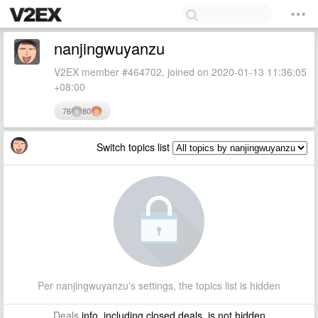
nanjingwuyanzu
V2EX member #464702, joined on 2020-01-13 11:36:05
+08:00
76
80
Switch topics list
Per nanjingwuyanzu's settings, the topics list is hidden
Deals
info, including closed deals, is not hidden