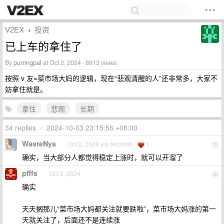
V2EX
投资
›
已上车的拿住了
By
purringpal
at Oct 2, 2024 · 8913 views
按照 v 友=菜市场大妈的逻辑，现在“悲观清醒的人”还非常多，大家不
妨拿住就是。
拿住
悲观
长期
34 replies
•
2024-10-03 23:15:56 +08:00
WasteNya
Oct 2, 2024 via Android
1
1
确实，当大部分人都觉得稳定上涨时，就可以开溜了
pfffs
Oct 2, 2024
2
确实
天天搁那儿“菜市场大妈都关注就要跌啦”，菜市场大妈涨的第一
天就关注了，后面还不是连续涨