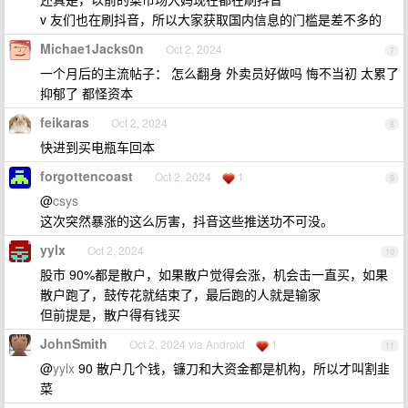
v 友们也在刷抖音，所以大家获取国内信息的门槛是差不多的
Michae1Jacks0n
Oct 2, 2024
7
一个月后的主流帖子： 怎么翻身 外卖员好做吗 悔不当初 太累了
抑郁了 都怪资本
feikaras
Oct 2, 2024
8
快进到买电瓶车回本
forgottencoast
Oct 2, 2024
1
9
@
csys
这次突然暴涨的这么厉害，抖音这些推送功不可没。
yylx
Oct 2, 2024
10
股市 90%都是散户，如果散户觉得会涨，机会击一直买，如果
散户跑了，鼓传花就结束了，最后跑的人就是输家
但前提是，散户得有钱买
JohnSmith
Oct 2, 2024 via Android
1
11
@
yylx
90 散户几个钱，镰刀和大资金都是机构，所以才叫割韭
菜