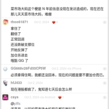
菜市场大妈这个梗是 N 年前信息没现在发达造成的，现在还在
那儿天天菜市场大妈，难绷
thoo61871
Oct 2, 2024
4
3
拿住了
翻倍了
正常回调
还没跌破支撑位
开始反弹了
加仓杀进去
哦豁 GG 了
GG668v26Fd55CP5W
Oct 2, 2024 via iPhone
4
必须拿得住啊，我都还没回本，现在的问题是要不要加仓而已。
hfJ433
Oct 2, 2024
5
现在港股都疯了，鬼知道七天后会怎么样
csys
Oct 2, 2024 via Android
1
6
@
pfffs
还真是，以前的菜市场大妈现在都在刷抖音