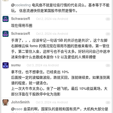
@
coolesting
电风扇不就是垃圾行情的代名词么，基本等于不能
玩。 信息流通快但是某国股市依然是慢牛。
SchwarzeR
Oct 2, 2024 via Android
23
现在得用币圈
SchwarzeR
Oct 2, 2024 via Android
24
手滑了，，，应该牢记一句话“SB 的共识也是共识”，这个左脚
右脚梯云纵 fomo 的情况现在得用币圈的思维来看待，第一管住
手，第二管住入金，这样亏也不会亏太多。好好问问自己中途冲
进来你拿什么去跟成本是你 1/2 以及更低的人博弈搏傻
sumu
Oct 3, 2024 via Android
25
拿不住，也不想拿住。已经卖出 10%
后面按一定的波幅做波段，跌就买回，涨就继续卖，如果涨到离
谱的程度，就一键清仓。
上一次大牛市太贪心，坐了一趟飞机，最后 10%收益离场，大
部分浮盈在千股跌停中化为泡影
JohnSmith
Oct 3, 2024 via Android
26
@
esee
韭菜的啊，国家队的是税和国有资产，大机构大部分是