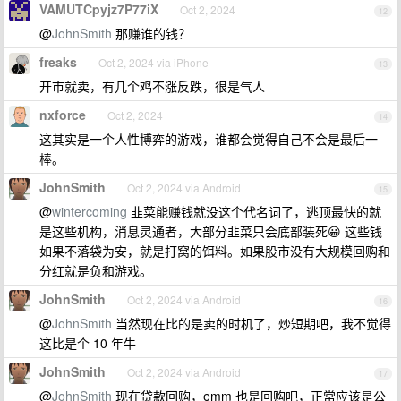
VAMUTCpyjz7P77iX
Oct 2, 2024
12
@
JohnSmith
那赚谁的钱？
freaks
Oct 2, 2024 via iPhone
13
开市就卖，有几个鸡不涨反跌，很是气人
nxforce
Oct 2, 2024
14
这其实是一个人性博弈的游戏，谁都会觉得自己不会是最后一
棒。
JohnSmith
Oct 2, 2024 via Android
15
@
wintercoming
韭菜能赚钱就没这个代名词了，逃顶最快的就
是这些机构，消息灵通者，大部分韭菜只会底部装死😀 这些钱
如果不落袋为安，就是打窝的饵料。如果股市没有大规模回购和
分红就是负和游戏。
JohnSmith
Oct 2, 2024 via Android
16
@
JohnSmith
当然现在比的是卖的时机了，炒短期吧，我不觉得
这比是个 10 年牛
JohnSmith
Oct 2, 2024 via Android
17
@
JohnSmith
现在贷款回购，emm 也是回购吧，正常应该是公