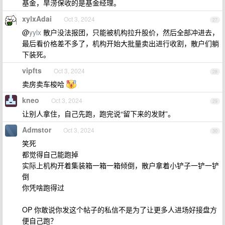
基金，旱涝保收的是基金经理。
xylxAdai
Oct 3, 2024
27
@
yylx
散户没法报团，只能被机构拉升股价，然后全部冲进去，
最后看价格差不多了，机构开始大批量卖出进行收割，散户们躺
下装死。
vipfts
Oct 3, 2024
28
卖房卖车梭哈
kneo
Oct 3, 2024
29
让别人拿住，自己先跑，跑完说“留下来的发财”。
Admstor
Oct 3, 2024
30
笑死
都觉得自己能跑掉
实际上机构开着集装箱一箱一箱倾倒，散户拿着小铲子一铲一铲
倒
你凭啥跑得过
OP 你敢说你发这个帖子的私信不是为了让更多人进场好接盘方
便自己跑？