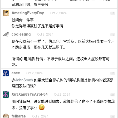
司利润回购，参考美股
AmazingEveryDay
Oct 2, 2024
18
就问你一件事
你觉得赌博赢钱了是不是好事情
coolesting
Oct 2, 2024
19
现在和以前不一样了，信息化非常普及，以前大妈可能要一个月
才跑步进场，现在几天就进场了。
所谓的 电风扇 行情，不限于板块之间，连权重大屁股都有可
能。
esee
Oct 2, 2024
20
@
JohnSmith
如果大资金是机构的?那机构赚其他机构的钱还是
赚国家队的钱?
Xu3Xan89YsA7oP64
Oct 2, 2024
21
用闲钱玩吧，跌又能跌到哪去，就算翻倍了也不至于膨胀到想辞
职，荒废了事业
feikaras
Oct 2, 2024
22