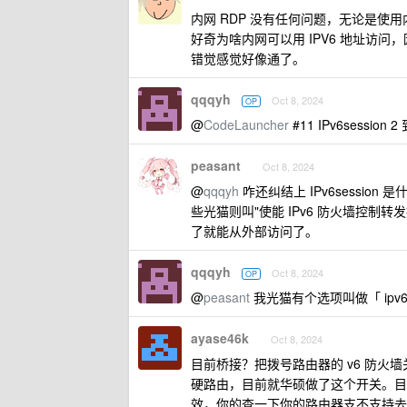
内网 RDP 没有任何问题，无论是使用内
好奇为啥内网可以用 IPV6 地址访
错觉感觉好像通了。
qqqyh
Oct 8, 2024
OP
@
CodeLauncher
#11 IPv6session
peasant
Oct 8, 2024
@
qqqyh
咋还纠结上 IPv6session 
些光猫则叫"使能 IPv6 防火墙控制转
了就能从外部访问了。
qqqyh
Oct 8, 2024
OP
@
peasant
我光猫有个选项叫做「 ip
ayase46k
Oct 8, 2024
目前桥接？把拨号路由器的 v6 防火
硬路由，目前就华硕做了这个开关。目前的
效，你的查一下你的路由器支不支持去关