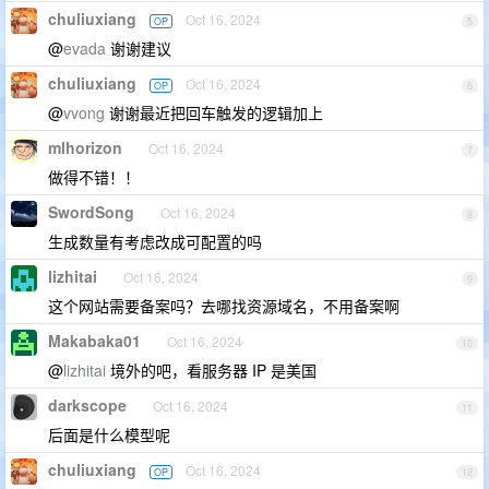
chuliuxiang
Oct 16, 2024
OP
5
@
evada
谢谢建议
chuliuxiang
Oct 16, 2024
OP
6
@
vvong
谢谢最近把回车触发的逻辑加上
mlhorizon
Oct 16, 2024
7
做得不错！！
SwordSong
Oct 16, 2024
8
生成数量有考虑改成可配置的吗
lizhitai
Oct 16, 2024
9
这个网站需要备案吗？去哪找资源域名，不用备案啊
Makabaka01
Oct 16, 2024
10
@
lizhitai
境外的吧，看服务器 IP 是美国
darkscope
Oct 16, 2024
11
后面是什么模型呢
chuliuxiang
Oct 16, 2024
OP
12