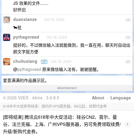
JS 效果的文件.......
好怀旧
duanxianze
Oct 16, 2024
18
🐂批
pythagorasd
Oct 16, 2024
19
挺好的，不过微信输入法就能做到，我一直在用，聊天时自动出
颜文字挺方便
chuliuxiang
Oct 16, 2024
OP
20
@
pythagorasd
原来微信输入法有，谢谢提醒。
爱意满满的作品展示区。
Advertisement
© 2026 V2EX · 46ms · 3.9.8.5
About
·
Language
618年中大促即将结束：国内外VPS服务器，99元起，续费代金券
[即将结束] 腾讯云618年中大促活动：硅谷CN2、首尔、曼
›
谷、法兰克福、上海、广州VPS服务器，另可免费领取续费/
升级/新购代金券。