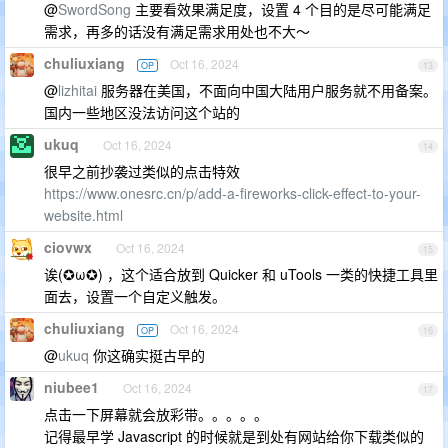
@
SwordSong
主要看效果满足度，设置 4 个目的是尽可能满足
需求，再多的话没有满足需求用处也不大～
chuliuxiang
Oct 16, 2024
OP
13
@
lizhitai
服务器在美国，不面向中国大陆用户服务就不用备案。
国内一些地区没法访问这个站的
ukuq
Oct 16, 2024
14
很早之前抄袭过类似的点击特效
https://www.onesrc.cn/p/add-a-fireworks-click-effect-to-your-
website.html
ciovwx
Oct 16, 2024
15
诶(✪ω✪) ，这个适合放到 Quicker 和 uTools 一类的快捷工具里
面去，设置一个自定义触发。
chuliuxiang
Oct 16, 2024
OP
16
@
ukuq
你这确实挺古早的
niubee1
Oct 16, 2024
17
点击一下屏幕就会放彩带。。。。。
记得最早学 Javascript 的时候就是到处有网站给你下载类似的