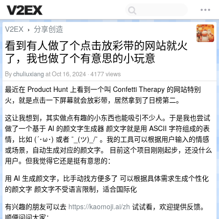
V2EX
分享创造
›
看到有人做了个点击放彩带的网站就火
了，我也做了个有意思的小玩意
By
chuliuxiang
at Oct 16, 2024 · 4177 views
最近在 Product Hunt 上看到一个叫 Confetti Therapy 的网站特别
火，就是点击一下屏幕就会放彩带，居然拿到了日榜第二。
这让我想到，其实做点有趣的小东西也能吸引不少人。于是我也尝试
做了一个基于 AI 的颜文字生成器 颜文字就是用 ASCII 字符组成的表
情，比如 (´･ω･) 或者 ¯_(ツ)_/¯ 。我的工具可以根据用户输入的情感
或场景，自动生成对应的颜文字。 目前这个项目刚刚起步，还没什么
用户。但我觉得它还是挺有意思的：
用 AI 生成颜文字，比手动找方便多了 可以根据具体需求生成个性化
的颜文字 颜文字不受语言限制，适合国际化
有兴趣的朋友可以去
https://kaomoji.ai/zh
试试看，欢迎提供反馈。
顺便问问大家：