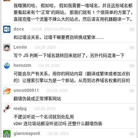
我瞎猜的哈， 假如哈， 假如我需要一堆域名，并且这些域名都
要看起来有个“正常”的网站， 那我们就有 1 个很简单的方案了，
直接克隆一个流量不辣么大的站点，然后语言用机器翻译一下。
docx
Oct 28, 2024 via iPhone
13
和过墙没关系，过墙干嘛要费劲转换成繁体……
Lentin
Oct 28, 2024
14
写个 JS 判断一下域名跳转回来就好了，另外代码混淆一下
herozzm
Oct 28, 2024
15
可能会灰产有关系，用你的网站内容（翻译成繁体或者加点别
的）让搜索引擎以为是一个新站，从而到达养域名权重的目的
unco020511
Oct 28, 2024
16
翻墙伪装成正常博客网站
realpg
Oct 28, 2024
17
不建议听说一个名词就到处乱用
v2er 连垃圾站都没听说过吗 还整什么翻墙伪装
giantreaper0
Oct 28, 2024
18