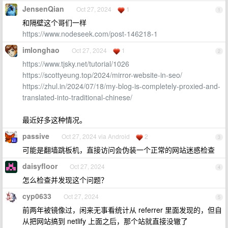
JensenQian
Oct 27, 2024
1
1
和隔壁这个哥们一样
https://www.nodeseek.com/post-146218-1
imlonghao
Oct 27, 2024
1
2
https://www.tjsky.net/tutorial/1026
https://scottyeung.top/2024/mirror-website-in-seo/
https://zhul.in/2024/07/18/my-blog-is-completely-proxied-and-
translated-into-traditional-chinese/
最近好多这种情况。
passive
Oct 27, 2024 via Android
2
3
可能是翻墙跳板机，直接访问会伪装一个正常的网站迷惑检查
daisyfloor
Oct 27, 2024
4
怎么检查并发现这个问题？
cyp0633
Oct 27, 2024
5
前两年被镜像过，闲来无事看统计从 referrer 里面发现的，但自
从把网站搞到 netlify 上面之后，那个站就直接没辙了