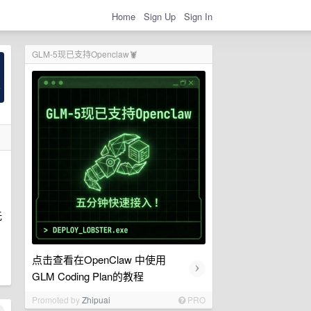
Home
Sign Up
Sign In
GLM-5现已支持Openclaw🦞
无
点击查看在OpenClaw 中使用
›
GLM Coding Plan的教程
Promoted by
Zhipuai
PRO