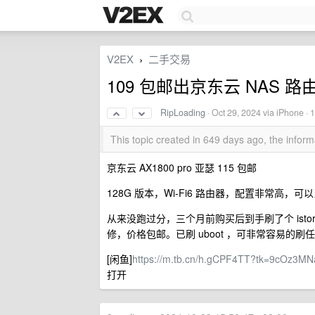
V2EX
二手交易
›
109 包邮出京东云 NAS 路由器
RipLoading
·
Oct 29, 2024
via iPhone · 
This topic created in 649 days ago, the info
京东云 AX1800 pro 亚瑟 115 包邮
128G 版本，Wi-Fi6 路由器，配置非常高，
从来没跑过分，三个月前购买后到手刷了个 isto
修，价格包邮。已刷 uboot ，可非常容易的
[闲鱼]
https://m.tb.cn/h.gCPF4TT?tk=9cOz3M
打开