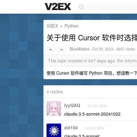
V2EX
Python
›
关于使用 Cursor 软件时选择
BlueWaters
·
Oct 30, 2024
· 4667 views
This topic created in 647 days ago, the info
使用 Cursor 软件编写 Python 项目，想请
4 replies
lyyQAQ
Oct 30, 2024
claude-3.5-sonnet-20241022
zld150
Oct 30, 2024
claude-3.5-sonnet