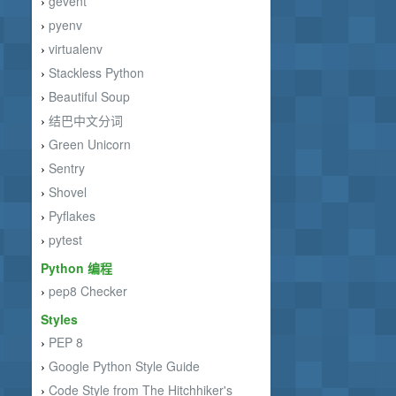
gevent
›
pyenv
›
virtualenv
›
Stackless Python
›
Beautiful Soup
›
结巴中文分词
›
Green Unicorn
›
Sentry
›
Shovel
›
Pyflakes
›
pytest
›
Python 编程
pep8 Checker
›
Styles
PEP 8
›
Google Python Style Guide
›
Code Style from The Hitchhiker's
›