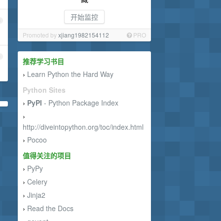
开始监控
3
Promoted by
xjiang1982154112
PRO
4
推荐学习书目
Learn Python the Hard Way
›
Python Sites
PyPI
- Python Package Index
›
›
http://diveintopython.org/toc/index.html
Pocoo
›
值得关注的项目
PyPy
›
Celery
›
Jinja2
›
Read the Docs
›