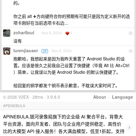
的。
你之前 alt ➕方向键符合你的预期有可能只是因为定义新开的选
项卡刚好在当前选项卡右边...
zoharSoul
Nov 6, 2024
1
3
没有
lurenjiauser
Nov 6, 2024
OP
4
抱歉哈，我想起来是因为我昨天重置了 Android Studio 的设
置。应该是很久之前我自己设置了快捷键（毕竟 Alt 比 Alt+Ctrl
）简单，让我误以为是 Android Studio 的默认快捷键了。
给回复的铜学都发个铜币表示歉意，不耽误大家时间了。
© 2026 V2EX · 28ms · 3.9.8.5
About
·
Language
APENEBULA
APINEBULA,银河录像局旗下的企业级 AI 聚合平台，背靠大
平台资源，面向开发者、团队与企业用户提供稳定、高性价
›
比的大模型 API 接入服务！各大满血模型，低至1折起，支持