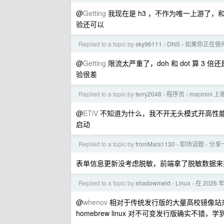
@
Getting
我现在是 h3 ，不作为唯一上游了，和 d
验还可以
Replied to a topic by
sky96111
DNS
如果你正在使用阿
›
›
@
Getting
限流太严重了，doh 和 dot 算 
验很差
Replied to a topic by
terry2048
程序员
macmini
›
›
@
ETiV
不知道为什么，我不开无头模式开高性能 Sc
启动
Replied to a topic by
fromMars1130
职场话题
分享
›
›
表单信息更新没考虑脱敏，前端拿了脱敏数据来
Replied to a topic by
shadowmeld
Linux
在 2026 
›
›
@
whenov
相对于传统发行版的大量高校镜像站来说
homebrew linux 对不可变发行版确实不错，