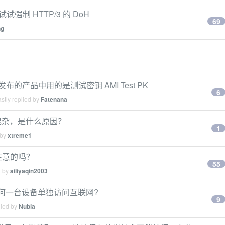
制 HTTP/3 的 DoH
69
ng
发布的产品中用的是测试密钥 AMI Test PK
6
stly replied by
Fatenana
形混杂，是什么原因？
1
 by
xtreme1
要注意的吗？
55
d by
ailiyaqin2003
低于任何一台设备单独访问互联网?
9
lied by
Nubia