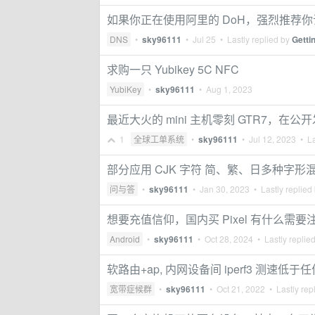
如果你正在使用阿里的 DoH，强烈推荐你试试强
DNS
•
sky96111
•
Jul 25
• Lastly replied by
Getti
求购一只 Yubikey 5C NFC
YubiKey
•
sky96111
•
Aug 1, 2023
最近大火的 mini 主机零刻 GTR7，在公开
1
全球工单系统
•
sky96111
•
Jul 12, 2023
• La
部分应用 CJK 字符 简、繁、日多种字
问与答
•
sky96111
•
Jan 30, 2023
• Lastly replied
想要充值信仰，国内买 Pixel 有什么需
Android
•
sky96111
•
Oct 28, 2024
• Lastly replie
软路由+ap, 内网设备间 iperf3 测速
宽带症候群
•
sky96111
•
Oct 21, 2022
• Lastly rep