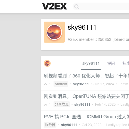
sky96111
V2EX member #250853, joined on
sky96111
提问
技
刷视频看到了 360 优化大师，想起了十年前
1
Android
•
sky96111
•
Jun 17, 2024
• Lastly 
刚看到消息， OpenTUNA 镜像站要关闭
1
分享发现
•
sky96111
•
Feb 14, 2025
• Lastly
PVE 搞 PCIe 直通， IOMMU Group 
服务器
•
sky96111
•
Oct 23, 2023
• Lastly replied