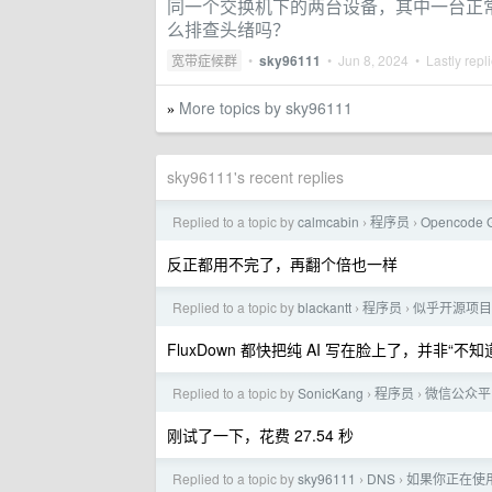
同一个交换机下的两台设备，其中一台正常另
么排查头绪吗？
宽带症候群
•
sky96111
•
Jun 8, 2024
• Lastly repl
More topics by sky96111
»
sky96111's recent replies
Replied to a topic by
calmcabin
程序员
Opencode
›
›
反正都用不完了，再翻个倍也一样
Replied to a topic by
blackantt
程序员
似乎开源项目
›
›
FluxDown 都快把纯 AI 写在脸上了，并非“不知道
Replied to a topic by
SonicKang
程序员
微信公众平台 
›
›
刚试了一下，花费 27.54 秒
Replied to a topic by
sky96111
DNS
如果你正在使用阿
›
›