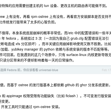
，一些特殊的应用需要创建主机的 tun 设备、更改主机的路由表可能做不到。
w 上有没有，再看 rpm-ostree 上有没有，再看官方安装脚本是否支持
装，比传统发行版带来了太多的心智负担。
协不值得，本身系统底层崩掉的概率非常低，而/etc 中的配置错误和一些半
年 fedora ，系统挂过 3 次（一次因为我自己 grub.cfg 配置错误无法引
启动、一次断电造成 xfs 分区损坏），而半关键应用崩掉影响使用又数不胜数。比
加载、yubikey manager 的 python 依赖与系统安装的版本不匹配等等。
滚。在我遇到的这几个场景中，只有 surface-linux 内核更新导致
只读分区带来的不便却影响着每一天的日常操作。
年选择 Fedora 前，你应该看看 universal-blue
Feb 1
基于 ostree 的发行版基本上都依赖 github 的 ghcr 分发系统更新
 和 appimage 权限受限有功能缺失（比如 flclash ）。不可变发行版安
应用变更。
cli 开发工具时只能通过 rpm-ostree 安装。