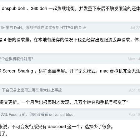
nspub doh 、360 doh 一起负载均衡。并发量下来后不触发限流的还
里的 DoH，强烈推荐你试试强制 HTTP/3 的 DoH
Jul 2
3 倍还是 4 倍的请求量。在本地有缓存的情况下也会经常出现限流丢弃请求，体
 上哪个虚拟机软件好用？
May 1
reen Sharing ，远程桌面黑屏。开了无头模式，mac 虚拟机完全无
一下自己身上出现过哪些重大线上事故
Apr 1
提交更新。一个月后出报表时才发现，几万个姓名和手机号都变了*
年选择 Fedora 前，你应该看看 universal-blue
Feb 1
，不可变发行版只有 daocloud 这一个，选择少了很多。
学到了。