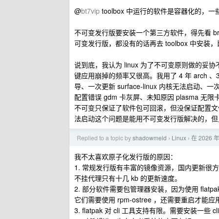
@
bt7vip
toolbox 中运行的软件是容器化的
不可变发行版要安装一个第三方软件，得先看 bre
可变发行版，都没有的话再去 toolbox 中安
说到底，我认为 linux 为了不可变原则做的妥
键应用崩掉的频率又很高。我用了 4 年 arch 、3 
导、一次更新 surface-linux 内核无法
配置错误 gdm 卡灰屏、未知原因 plasma 无限卡
不可变只保证了软件包可回滚，但没保证配置文件可回
法启动这个问题是能用不可变发行版解决的，但
Replied to a topic by
shadowmeld
Linux
在 2026 
›
›
我不太喜欢原子化发行版的原因：
1. 常规发行版有丰富的镜像资源，国内更新很方便。而
不挂代理只有十几 kb 的更新速度。
2. 部分软件需要包管理器安装，因为使用 flatpak
它们需要使用 rpm-ostree ，还需要重启才能
3. flatpak 对 cli 工具支持有限。需要安装一些 