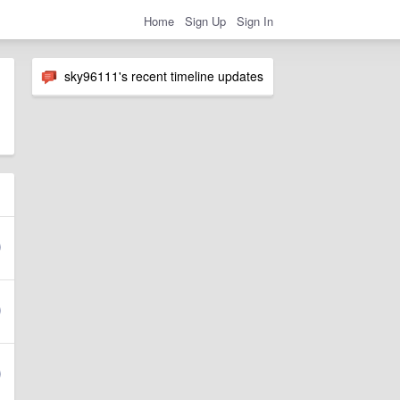
Home
Sign Up
Sign In
sky96111's recent timeline updates