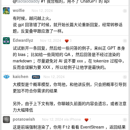
@
taotaodaddy
#1 我合租的，用不了 ChatGPT 的 api
wolfie
Nov 12, 2024
3
有时候，越问越上火。
说 gpt 回答错了时候，就开始长篇大论重新回复，经常转移话
题，反复叠甲跟应激了一样。
Edwardlyz
Nov 12, 2024
3
4
试试新开一条回复，然后给一些问答的例子，来纠正 GPT 本身
的 bias ；比如给一些简短的 QA ，然后回答是不经过渲染的
markdown ；尽量避免对 AI 说不要 xxx ，在 tokenize 过程中，
反而会误解为要 XXX ，所以给例子让他学是最快的。
kaichen
Nov 12, 2024
PRO
5
大模型是个概率模型，你骂他，和他讲反例，只会把概率引导到
更加不符合你需求的结果
另外，由于上下文有限，你聊越久前面的内容会遗忘，或者注意
力大幅降低
potatowish
Nov 12, 2024 via iPhone
1
6
这是前端强制渲染了，你用 F12 看看 EventStream ，返回结果