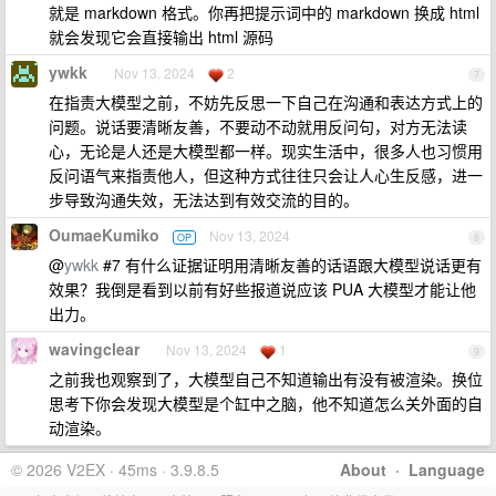
就是 markdown 格式。你再把提示词中的 markdown 换成 html
就会发现它会直接输出 html 源码
ywkk
Nov 13, 2024
2
7
在指责大模型之前，不妨先反思一下自己在沟通和表达方式上的
问题。说话要清晰友善，不要动不动就用反问句，对方无法读
心，无论是人还是大模型都一样。现实生活中，很多人也习惯用
反问语气来指责他人，但这种方式往往只会让人心生反感，进一
步导致沟通失效，无法达到有效交流的目的。
OumaeKumiko
Nov 13, 2024
OP
8
@
ywkk
#7 有什么证据证明用清晰友善的话语跟大模型说话更有
效果？我倒是看到以前有好些报道说应该 PUA 大模型才能让他
出力。
wavingclear
Nov 13, 2024
1
9
之前我也观察到了，大模型自己不知道输出有没有被渲染。换位
思考下你会发现大模型是个缸中之脑，他不知道怎么关外面的自
动渲染。
© 2026 V2EX · 45ms · 3.9.8.5
About
·
Language