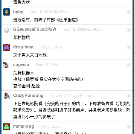
毒舌大状
byby
Nov 15, 2024 via iPhone
4
最近没有，前阵子有部《因果报应》
GG668v26Fd55CP5W
Nov 15, 2024 via iPhone
5
某种物质
dcsuibian
Nov 15, 2024
6
这个男人来自地球。
sogwsc
Nov 15, 2024
7
荒野机器人
挑战（俄罗斯 真实在太空空间站拍的）
变形金刚-起源
CrazyRundong
Nov 16, 2024 via iPhone
8
正在去电影院看《完美的日子》的路上，下周准备去看《我谈的
那场恋爱》。最近院线引进了好多新片，并且老片滚动重映，阵
势堪比小一点的影展了
mrmurong
Feb 6, 2025
9