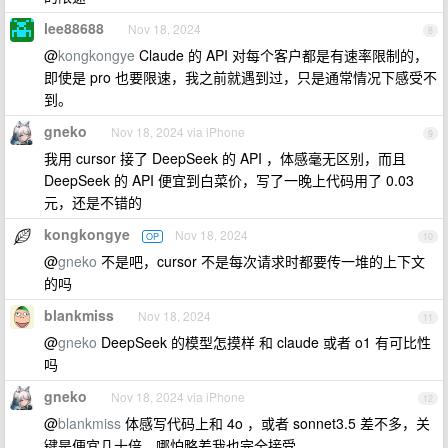
lee88688
Nov 18, 2024
8
@
kongkongye
Claude 的 API 对每个客户都是有速率限制的，
即使是 pro 也要限速，我之前就遇到过，只是通常情况下感受不
到。
gneko
Nov 18, 2024 via iPhone
9
我用 cursor 接了 DeepSeek 的 API ，体感毫无区别，而且
DeepSeek 的 API 便宜到白菜价，写了一晚上代码用了 0.03
元，还是不错的
kongkongye
Nov 18, 2024
OP
10
@
gneko
不是吧，cursor 不是每次请求时都要传一堆的上下文
的吗
blankmiss
Nov 18, 2024
11
@
gneko
DeepSeek 的模型怎摸样 和 claude 或者 o1 有可比性
吗
gneko
Nov 18, 2024 via iPhone
12
@
blankmiss
体感写代码上和 4o ，或者 sonnet3.5 差不多，关
键是便宜几十倍，哪怕略差我也完全接受