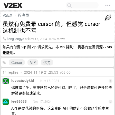
V2EX
程序员
›
虽然有免费录 cursor 的，但感觉 cursor
这机制也不亏
By
kongkongye
at Nov 17, 2024 · 5787 views
如果有付费 vip 则 vip 请求优先，非 vip 排队； 机器有空闲资源非 vip
也能用。
Cursor
VIP
优先
14 replies
•
2024-11-19 21:25:53 +08:00
lovestudykid
Nov 17, 2024
1
你搞错了吧，要排队的已经是付费用户了，只是没有付更多的费
解锁更多快速请求。
lee88688
Nov 17, 2024
2
API 是要花钱的啊😂，这么贵的 API 他估计不会做这个赔本生
意。