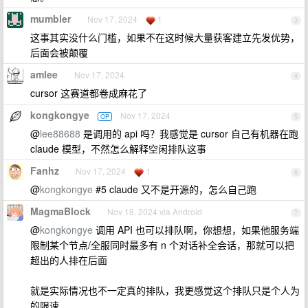
mumbler
Nov 17, 2024
1
3
这事其实没什么门槛，如果不在这时候大量获客建立先发优势，
后面会被颠覆
amlee
Nov 17, 2024
4
cursor 这赛道都卷成麻花了
kongkongye
Nov 17, 2024
OP
5
@
lee88688
是调用的 api 吗？我感觉是 cursor 自己有机器在跑
claude 模型，不然怎么解释空闲排队这事
Fanhz
Nov 17, 2024
1
6
@
kongkongye
#5 claude 又不是开源的，怎么自己跑
MagmaBlock
Nov 18, 2024 via Android
7
@
kongkongye
调用 API 也可以排队啊，你想想，如果他服务端
限制某个节点/全服同时最多有 n 个对话补全会话，那就可以把
超出的人排在后面
就是实际情况也不一定真的排队，我更感觉这个排队只是个人为
的限速