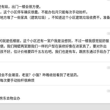
要是有娃，出门一楼会很方便。
，这个小区停车确实很蠢，不能办包月只能每次手动抬杆。
地方堆了一些家具（建筑垃圾），不知道这个小区建筑垃圾收费不，准备
2
的就是低楼层，这个小区还有一室户我是没想到，不过一楼我感觉挺舒服
便。我们隔壁两室跟我们一样的户型在装修好像在进家具了，要对外出
孩不好，估计价格要四千五左右吧。我们也是有车，跟房东通过手段办了
2
知道会不会潮湿，老鼠？小强？昨晚收拾看到了老鼠药。
每次要手动抬杆很麻烦
2
让房东去物业办