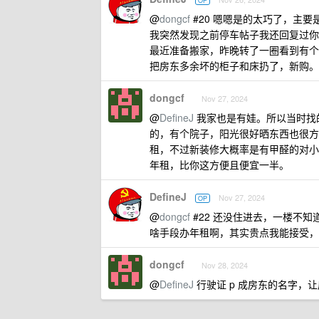
OP
@
dongcf
#20 嗯嗯是的太巧了，主
我突然发现之前停车帖子我还回复过你
最近准备搬家，昨晚转了一圈看到有个
把房东多余坏的柜子和床扔了，新购。
dongcf
Nov 27, 2024
@
DefineJ
我家也是有娃。所以当时找
的，有个院子，阳光很好晒东西也很方
租，不过新装修大概率是有甲醛的对小
年租，比你这方便且便宜一半。
DefineJ
Nov 27, 2024
OP
@
dongcf
#22 还没住进去，一楼不
啥手段办年租啊，其实贵点我能接受，
dongcf
Nov 28, 2024
@
DefineJ
行驶证 p 成房东的名字，