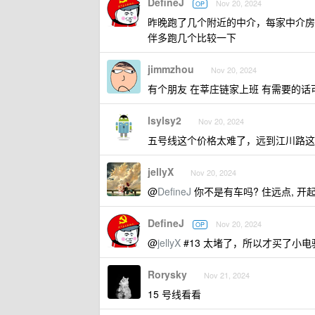
DefineJ
Nov 20, 2024
OP
昨晚跑了几个附近的中介，每家中介房
伴多跑几个比较一下
jimmzhou
Nov 20, 2024
有个朋友 在莘庄链家上班 有需要的话可以联系 
lsylsy2
Nov 20, 2024
五号线这个价格太难了，远到江川路这
jellyX
Nov 20, 2024
@
DefineJ
你不是有车吗? 住远点, 开
DefineJ
Nov 20, 2024
OP
@
jellyX
#13 太堵了，所以才买了小电
Rorysky
Nov 21, 2024
15 号线看看