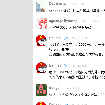
David6516
Nov 21, 2024
@
lsylsy2
确实，同五号线江川路 很一般的
aguangailiyutong
Nov 23, 2024
一室户 3500 这小区得有多破...
DefineJ
Nov 25, 2024
OP
找到了，水清三村，2900 元/月，
过夜 10 元/天。
房间里的东西验收后续房东不管修复，
DefineJ
Nov 25, 2024
OP
@
DefineJ
#18 汽车地面先到先得，
停车的地方不用淋雨生锈了，小院子只
dongcf
Nov 26, 2024
@
DefineJ
我也在这个小区，两室，38
DefineJ
Nov 26, 2024