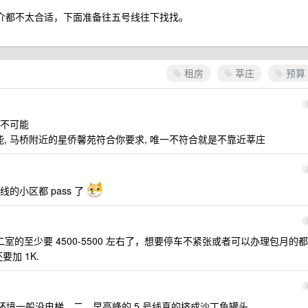
中介都不太合适，下面准备往五号线往下找找。
租房
莘庄
预算
不可能
能, 马桥附近的星侨馨苑符合你要求, 唯一不符合就是不靠近莘庄
的小区都 pass 了
0 二室的至少要 4500-5500 左右了，想要停车不紧张或者可以办理包月的都
加 1K.
境一般没电梯。二，早高峰的 5 号线真的挤成沙丁鱼罐头。