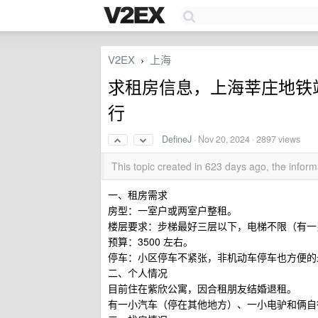
V2EX
上海
›
求租房信息，上海莘庄地铁站
行
DefineJ
·
Nov 20, 2024
· 2897 views
This topic created in 623 days ago, the info
一、租房需求
房型：一室户或两室户整租。
楼层要求：步梯最好三层以下，电梯不限（有一
预算：3500 左右。
停车：小区停车不紧张，非机动车停车也方便的
二、个人情况
目前住在紫欣公寓，因合租朋友结婚退租。
有一小汽车（停在其他地方）、一小电驴和俩自