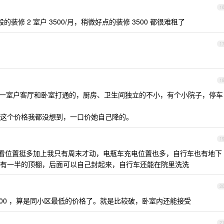
1
装修 2 室户 3500/月，稍微好点的装修 3500 都很难租了
1
1
一楼一室户客厅和卧室打通的，厨房、卫生间独立的不小，有个小院子，停车
这个价格我都没想到，一口价她自己降的。
1
我看位置挺多加上我只有周末才动，电瓶车充电位置也多，自行车也有地下
有一半的顶棚，后面可以自己封起来，自行车还能在院里洗洗
2
00 ，算是同小区最低的价格了。就是比较破，卧室内还能接受
2