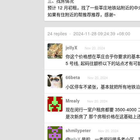
三、找房情况
预计 12 月初租，找了一些莘庄地铁站附近的
如果有住附近的帮推荐推荐，感谢~
24 replies
•
2024-11-28 09:24:39 +08:00
jellyX
Nov 20, 2024
你这个价格想在莘庄合乎你要求的基本
5 号线, 起码往颛桥以下的站点才有可
66beta
Nov 20, 2024
小区停车不紧张，基本就把所有地铁沿线
Mrealy
Nov 20, 2024
现在闵行一室户租房都要 3500-400
是次新房了 那个房租价格在这基础上还要
shmilypeter
Nov 20, 2024
@
jellyX
是的，一老闵行很多老小区，环