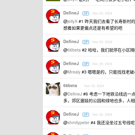
DefineJ
Nov 20, 2024
OP
@
jellyX
#1 昨天我们去看了长寿新村
想着如果更偏点还是有希望的吧
DefineJ
Nov 20, 2024
OP
@
66beta
#2 哈哈，我们就停在小区隔
DefineJ
Nov 20, 2024
OP
@
Mrealy
#3 嗯嗯是的，只能找找老
66beta
Nov 20, 2024
@
DefineJ
#6 考虑一下地铁沿线远一
多，郊区遛娃的公园和绿地也多，人相
DefineJ
Nov 20, 2024
OP
@
shmilypeter
#4 我还没坐过五号线