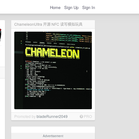
Home
Sign Up
Sign In
ChameleonUltra 开源 NFC 读写模拟玩具
Promoted by
bladeRunner2049
PRO
Advertisement