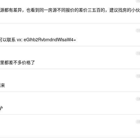
1
源都有差异，也看到同一房源不同报价的差价三五百的，建议找房的小伙
1
vx: eGlhb2RvbmdndWlsaW4=
1
里都差不多价格了
1
起来
1
驴
1