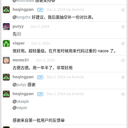
@
southsala
感谢支持😃
heqingpan
Dec 2, 2024 via Android
OP
4
@
longzhx
好建议，我后面抽空补一份对比表。
putyy
Dec 2, 2024
5
先👍🏻
visper
Dec 2, 2024
6
很好用。超轻量级。在开发时候用来代码过重的 nacos 了。
momo31
Dec 2, 2024
7
古德古德。用一年半了，非常好用
heqingpan
Dec 2, 2024 via Android
OP
8
@
putyy
感谢
heqingpan
Dec 2, 2024 via Android
OP
9
@
cksspk
@
visper
感谢来自第一批用户的反馈😁