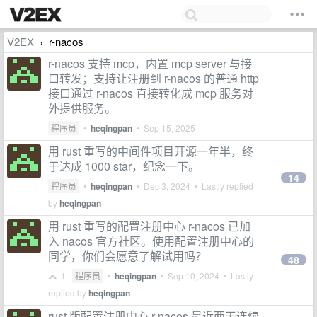
V2EX
r-nacos
›
r-nacos 支持 mcp，内置 mcp server 与接
口转发；支持让注册到 r-nacos 的普通 http
接口通过 r-nacos 直接转化成 mcp 服务对
外提供服务。
程序员
•
heqingpan
•
Sep 15, 2025
用 rust 重写的中间件项目开源一年半，终
于达成 1000 star，纪念一下。
14
程序员
•
heqingpan
•
Dec 3, 2024
• Lastly replied
by
heqingpan
用 rust 重写的配置注册中心 r-nacos 已加
入 nacos 官方社区。使用配置注册中心的
同学，你们会愿意了解试用吗？
48
1
程序员
•
heqingpan
•
Sep 10, 2024
• Lastly
replied by
heqingpan
rust 版配置注册中心 r-nacos 最近两天连续