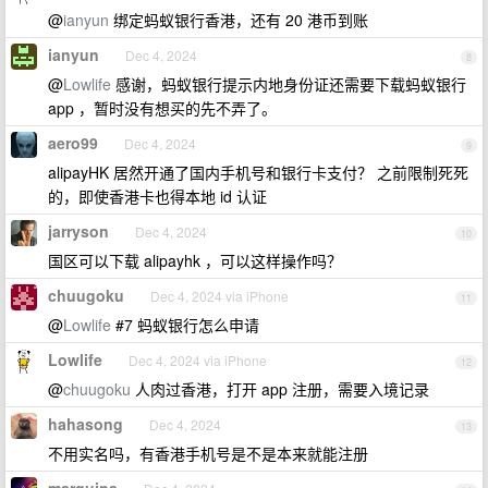
@
ianyun
绑定蚂蚁银行香港，还有 20 港币到账
ianyun
Dec 4, 2024
8
@
Lowlife
感谢，蚂蚁银行提示内地身份证还需要下载蚂蚁银行
app ，暂时没有想买的先不弄了。
aero99
Dec 4, 2024
9
alipayHK 居然开通了国内手机号和银行卡支付？ 之前限制死死
的，即使香港卡也得本地 id 认证
jarryson
Dec 4, 2024
10
国区可以下载 alipayhk ，可以这样操作吗？
chuugoku
Dec 4, 2024 via iPhone
11
@
Lowlife
#7 蚂蚁银行怎么申请
Lowlife
Dec 4, 2024 via iPhone
12
@
chuugoku
人肉过香港，打开 app 注册，需要入境记录
hahasong
Dec 4, 2024
13
不用实名吗，有香港手机号是不是本来就能注册