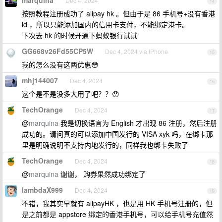
marquina
Dec 4, 2024
14
按照教程注册成功了 alipay hk 。但由于是 86 手机号+没有香港
id ，所以只能添加国内的信用卡支付，不能绑定港卡。
下次去 hk 的时候开通下蚂蚁银行试试
GG668v26Fd55CP5W
Dec 4, 2024 via iPhone
15
我的怎么没有这两优惠😳
mhj144007
Dec 4, 2024
16
这个是不是没多大用了吧？？😯
TechOrange
Dec 4, 2024
17
@
marquina
我是切换语言为 English 才出现 86 注册，然后注册
成功的。请问真的可以添加中国发行的 VISA xyk 吗，在绑卡那
里是明确说明不支持内地发行的，同样我也绑卡失败了
TechOrange
Dec 4, 2024
18
@
marquina
谢谢， 购券果然成功绑定了
lambdaX999
Dec 4, 2024
19
不错，我其实早就有 alipayHK ，也是用 HK 手机号注册的，但
是之前都是 appstore 绑定的香港手机号，可以给手机号充值然