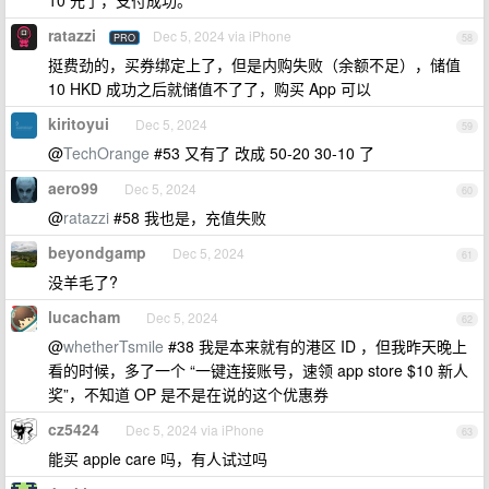
10 元了，支付成功。
ratazzi
Dec 5, 2024 via iPhone
PRO
58
挺费劲的，买券绑定上了，但是内购失败（余额不足），储值
10 HKD 成功之后就储值不了了，购买 App 可以
kiritoyui
Dec 5, 2024
59
@
TechOrange
#53 又有了 改成 50-20 30-10 了
aero99
Dec 5, 2024
60
@
ratazzi
#58 我也是，充值失败
beyondgamp
Dec 5, 2024
61
没羊毛了?
lucacham
Dec 5, 2024
62
@
whetherTsmile
#38 我是本来就有的港区 ID ，但我昨天晚上
看的时候，多了一个 “一键连接账号，速领 app store $10 新人
奖”，不知道 OP 是不是在说的这个优惠券
cz5424
Dec 5, 2024 via iPhone
63
能买 apple care 吗，有人试过吗