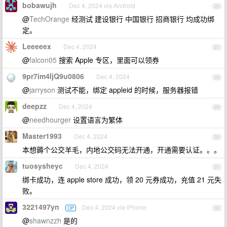
bobawujh
Dec 4, 2024 via Android
26
@
TechOrange
经测试 建设银行 中国银行 招商银行 均成功绑
定。
Leeeeex
Dec 4, 2024
27
@
falcon05
搜索 Apple 专区，里面可以领券
9pr7im4IjQ9u0806
Dec 4, 2024
28
@
jarryson
测试不能，绑定 appleid 的时候，服务器报错
deepzz
Dec 4, 2024
29
@
needhourger
设置语言为繁体
Master1993
Dec 4, 2024
30
本想薅个公交羊毛，内地公交码无法开通，开通需要认证。。。
tuosysheyc
Dec 4, 2024
31
绑卡成功，连 apple store 成功，领 20 元券成功，充值 21 元失
败。
3221497yn
Dec 4, 2024 via iPhone
OP
32
@
shawnzzh
是的