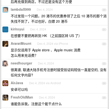
后再充值到商店，不过还是没有这个方便
lambdaX999
Dec 4, 2024
20
不过发现一个问题，20 港币的优惠券领了之后 10 港币的那个消
失找不到了，不过也好，白嫖 20 港币
kiritoyui
Dec 4, 2024
21
在想要不要把再转到 HK （之前国区转 US 了）
AraratMount
Dec 4, 2024 via iPhone
22
显示仅适用于 Apple store 、Apple music 消费
怎么用来充话费？
needhourger
Dec 4, 2024
23
很离谱, 联通大陆手机号注册时接受验证码短信一直是空的, 没有
任何文字内容?
AirJava
Dec 4, 2024 via Android
24
安卓可以吗
FreshOldMan
Dec 4, 2024
25
谁能告诉我，注册这个能干点什么