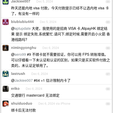
Jackiee007
Dec 5, 2024
64
昨天还能内地 visa 付款，今天付款提示已经不让选内地 visa 卡
了，有没有一样的
biubiubiu444
Dec 5, 2024
65
@
aptupdate
大佬，我使用的是招商 VISA 卡,AlipayHK 绑定结
果 提示 绑定失败,系统繁忙.请问下,绑定时候,需要开启小火箭 香
港线路吗?
nimingyonghu
Dec 6, 2024
66
@
aero99
#9 不绑卡就不需要验证，你可以用 FPS 转账增值。
可以仔细看一下未认证和认证的区别，如果只是买买软件付款之
类的，未认证足够用了。
lastrush
Dec 6, 2024
67
@
Jackiee007
#64 +1 估计限制内卡了
eriko
Dec 6, 2024
68
交通银行 mastercard 无法绑定
shuiduoduo
Dec 6, 2024 via iPhone
69
绑卡后无法付款