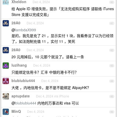
Xheldon
Dec 4, 2024
40
给 Apple ID 增值失败，提示「无法完成购买程序 请联络 iTunes
Store 支援以完成交易」
28A0
Dec 4, 2024
41
@
lambdaX999
是的，我先是充了 21 ，显示实付 1 块，我看券没了以为已经领
了，如法炮制充值 11 ，实付 11 ，笑死
28A0
Dec 4, 2024
42
20 元用掉后，10 元那个就没了。请看上一条
luzihang
Dec 4, 2024
43
只能绑定信用卡？汇丰 中银的港卡不行？
biubiubiu444
Dec 4, 2024
44
大佬 ，内地信用卡，是不是不能绑定 AlipayHK?
aptupdate
Dec 4, 2024 via iPhone
45
@
biubiubiu444
内地的万事达和 visa 可以
MinQ
Dec 4, 2024
46