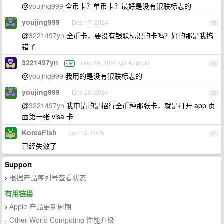
@
youjing999
全币卡？单币卡？最好是没有银联标志的
youjing999
Dec 17, 2024
78
@
3221497yn
全币卡，要没有银联标识的卡吗？好的那是我搞
错了
3221497yn
Dec 20, 2024 via Android
OP
79
@
youjing999
我用的是没有银联标志的
youjing999
Dec 23, 2024
80
@
3221497yn
我申请的是招行全币种那张卡，就是打开 app 页
面第一张 visa 卡
KoreaFish
Jan 13, 2025
81
已经失效了
Support
根据产品序列号查看状态
›
有用链接
Apple 产品更新周期
›
Other World Computing 性能升级
›