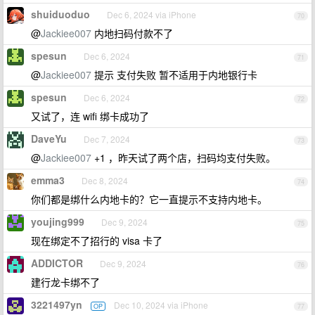
shuiduoduo
Dec 6, 2024 via iPhone
70
@
Jackiee007
内地扫码付款不了
spesun
Dec 6, 2024
71
@
Jackiee007
提示 支付失败 暂不适用于内地银行卡
spesun
Dec 6, 2024
72
又试了，连 wifi 绑卡成功了
DaveYu
Dec 7, 2024
73
@
Jackiee007
+1 ，昨天试了两个店，扫码均支付失败。
emma3
Dec 8, 2024
74
你们都是绑什么内地卡的？它一直提示不支持内地卡。
youjing999
Dec 9, 2024
75
现在绑定不了招行的 visa 卡了
ADDICTOR
Dec 9, 2024
76
建行龙卡绑不了
3221497yn
Dec 10, 2024 via iPhone
OP
77