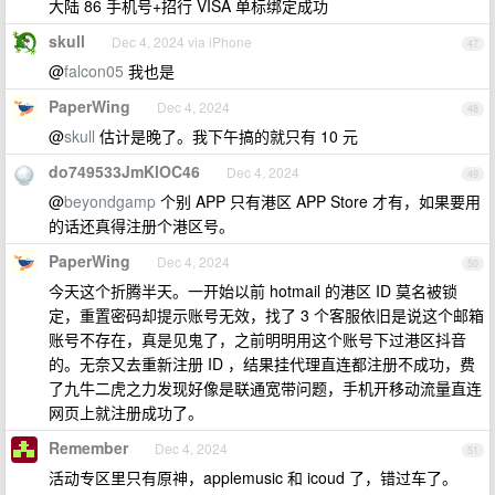
大陆 86 手机号+招行 VISA 单标绑定成功
skull
Dec 4, 2024 via iPhone
47
@
falcon05
我也是
PaperWing
Dec 4, 2024
48
@
skull
估计是晚了。我下午搞的就只有 10 元
do749533JmKlOC46
Dec 4, 2024
49
@
beyondgamp
个别 APP 只有港区 APP Store 才有，如果要用
的话还真得注册个港区号。
PaperWing
Dec 4, 2024
50
今天这个折腾半天。一开始以前 hotmail 的港区 ID 莫名被锁
定，重置密码却提示账号无效，找了 3 个客服依旧是说这个邮箱
账号不存在，真是见鬼了，之前明明用这个账号下过港区抖音
的。无奈又去重新注册 ID ，结果挂代理直连都注册不成功，费
了九牛二虎之力发现好像是联通宽带问题，手机开移动流量直连
网页上就注册成功了。
Remember
Dec 4, 2024
51
活动专区里只有原神，applemusic 和 icoud 了，错过车了。