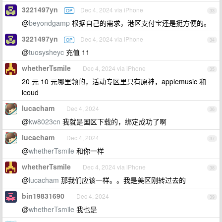
3221497yn
Dec 4, 2024 via iPhone
OP
33
@
beyondgamp
根据自己的需求，港区支付宝还是挺方便的。
3221497yn
Dec 4, 2024 via iPhone
OP
34
@
tuosysheyc
充值 11
whetherTsmile
Dec 4, 2024 via iPhone
35
20 元 10 元哪里领的，活动专区里只有原神，applemusic 和
icoud
lucacham
Dec 4, 2024
36
@
kw8023cn
我就是国区下载的，绑定成功了啊
lucacham
Dec 4, 2024
37
@
whetherTsmile
和你一样
whetherTsmile
Dec 4, 2024 via iPhone
38
@
lucacham
那我们应该一样。。我是美区刚转过去的
bin19831690
Dec 4, 2024
39
@
whetherTsmile
我也是