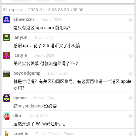
81 replies
•
2025-01-13 06:28:35 +08:00
shawnzzh
Dec 4, 2024
1
是只有港区 app store 能用吗？
ianyun
Dec 4, 2024
2
感谢 up ，花了 2.5 港币买了小火箭
lcstyle
Dec 4, 2024
3
美区实名羡慕 付款流程丝滑了不少
beyondgamp
Dec 4, 2024
4
就是羊毛吗？有美区和国区账号，有必要再申请一个港区 apple
id 吗？
cymcc
Dec 4, 2024
5
@
beyondgamp
没必要
dko
Dec 4, 2024
6
居然开通了 86 号码注册。。
Lowlife
Dec 4, 2024 via iPhone
7