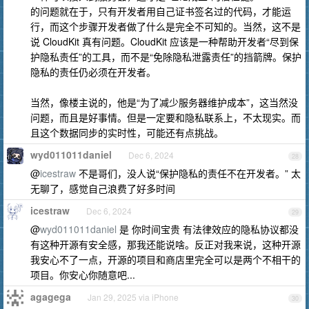
的问题就在于，只有开发者用自己证书签名过的代码，才能运
行，而这个步骤开发者做了什么是完全不可知的。当然，这不是
说 CloudKit 真有问题。CloudKit 应该是一种帮助开发者“尽到保
护隐私责任”的工具，而不是“免除隐私泄露责任”的挡箭牌。保护
隐私的责任仍必须在开发者。
当然，像楼主说的，他是“为了减少服务器维护成本”，这当然没
问题，而且是好事情。但是一定要和隐私联系上，不太现实。而
且这个数据同步的实时性，可能还有点挑战。
wyd011011daniel
Dec 6, 2024
28
@
icestraw
不是哥们，没人说“保护隐私的责任不在开发者。” 太
无聊了，感觉自己浪费了好多时间
icestraw
Dec 6, 2024
29
@
wyd011011daniel
是 你时间宝贵 有法律效应的隐私协议都没
有这种开源有安全感，那我还能说啥。反正对我来说，这种开源
我安心不了一点，开源的项目和商店里完全可以是两个不相干的
项目。你安心你随意吧...
agagega
Jan 29, 2025 via iPhone
30