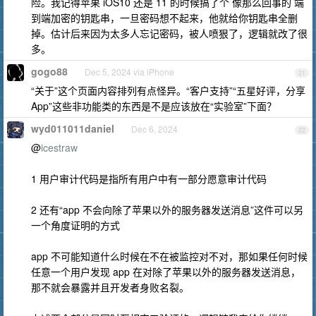
险。我记得苹果 iOS10 还是 11 的时候搞了个 像那么回事的 端
到端加密的钥匙串，一旦密码想不起来，他就给你钥匙串全删
掉。估计后来因为太多人忘记密码，被人喷狠了，逻辑就改了很
多。
gogo88
Dec 5, 2024 via iPhone
21
“关于”这个页面内容排列有点怪异。“客户支持”“五星好评，分享
App”这些非功能类的东西是不是应该放在“实验室”下面？
wyd011011daniel
Dec 6, 2024
22
@
icestraw
1 用户审计代码是指所有用户中有一部分愿意审计代码
2 还有“app 不会向除了苹果以外的服务器发送消息”这件可以另
一个角度证明的方式
app 不可能知道什么时候在不在被监控对不对，那如果任何时候
任意一个用户发现 app 在对除了苹果以外的服务器发送消息，
那不就会暴露并且开发者身败名裂。