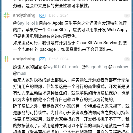
务器。是会带来更多的安全性和可审核性。
andyzhshg
Dec 5, 2024
OP
14
@
SayHelloHi
目前在 Apple 原生平台之外还没有发现特别流行
的库，苹果有一个 CloudKit.js ，应该可以用来开发 Web App ，
但是也没见到比较有名的应用案例。
如果思路可行，我倒是有计划基于 CloudKit Web Service 封装
一个 flutter 的 package ，如果真做出来了会开源出来。
andyzhshg
Dec 5, 2024
OP
15
感谢大家的回复 @
wyd011011daniel
@
SingeeKing
@
icestraw
@
musi
看来大家对隐私的顾虑都很大，确实通过开源或者外部审计无法
打消用户的顾虑，但如果这是一个可行的商业模式，开发者是没
有动力来主动破坏这种信任的，就像苹果的所谓隐私保护，也是
因为大家相信他不会抛弃自己赖以生存的卖点为前提的。
除了隐私之外，我觉得这个方案的另一个特点被大家忽视了，就
是服务的可持续性。为什么小开发者没办法做网盘之类对可持续
性要求高的应用，就是大家会担心万一开发者撂挑子不干了，我
的数据就没了。采用这种方案可以不恰当的理解为这就是一个单
机应用（我甚至在考虑加一个本地存储选项，用户的云端数据在