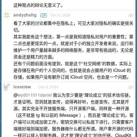
这种观点的辩论无意义了。
andyzhshg
Dec 6, 2024
OP
26
看了大家的讨论都集中在隐私上，可见大家对隐私的确实是很关
切。
其实我能有这个想法，第一点是我知道隐私对用户的重要性；第
二点也是更现实的一点，就是对于小的独立开发者来说，运行和
维护一个用户量越来越多的网络服务，是非常有挑战的，无论是
资金还是精力的方面。
还有个问题前面没有提到，就是这个“社交网络”的数据，实际上
是存储在用户的个人空间的，也就是说会占据用户的 iCloud 的
存储，如果用户没有额外订阅 iCloud 空间，也会是一个问题。
icestraw
Dec 6, 2024
27
@
wyd011011daniel
我认为至少要是“理论成立”的技术信任链，
才是证明。否则就是宣传，说得再好听，也是宣传。尤其是开
源。其实完全不开放服务端，只开源客户端，同样是一种开源
（这不就是 tg 和以前的 iMessage ），而且是“理论成立”的。客
户端可以完成加密工作，密钥交换可以私底下进行。只需要客户
端做好端到端加密，服务器做什么都无所谓。用户拿开源的代码
一样可以接入到服务器，这才是“理论成立”的信任链。CloudKit