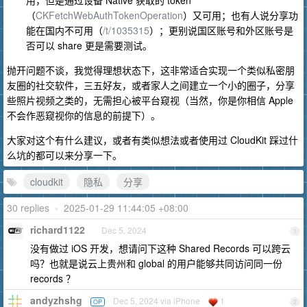
用，但是通过设备 Native 获取的 token
（
CKFetchWebAuthTokenOperation
）又可用；也有人说分享功
能在国内不可用（
/t/1035315
）；更别说国区账号和外区账号是
否可以 share 更是需要测试。
抛开问题不谈，我觉得理想状态下，这非常适合实现一个类似私密朋
友圈的社交软件，三五好友，或者家人之间建立一个小的圈子，分享
些照片视频之类的，无需担心被平台窥视（当然，你是你相信 Apple
不会作恶窥视你的信息的前提下）。
大家对这个有什么建议，或者有类似想法或者使用过 CloudKit 踩过什
么坑的都可以来分享一下。
cloudkit
隐私
分享
30 replies
•
2025-01-29 11:44:05 +08:00
richard1122
Dec 5, 2024
1
没有做过 iOS 开发，想请问下这种 Shared Records 可以跨云
吗？也就是说云上贵州和 global 的用户能够共同访问同一份
records ？
andyzhshg
Dec 5, 2024 via iPhone
1
OP
2