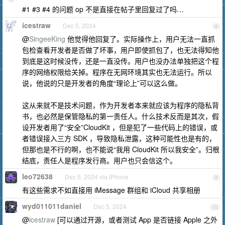
#1 #3 #4 的问题 op 不是直接在帖子里回复过了吗…
icestraw
Dec 5, 2024
8
@
SingeeKing
他觉得他回复了。实际操作上，用户无法一直抓
包检查看开发者是否做了坏事，用户即使抓包了，也无法得知他
到底是这时候没传，还是一直没传。用户也没办法单独把这个程
序的网络权限给关掉。程序在无网环境其实也无法运行。所以
说，他说的只是开发者的角度“理论上”可以这么做。
这从来就不是技术问题，作为开发者本来就应该为程序的隐私背
书，也必然是保管隐私的第一责任人。什么技术反而是其次，假
设开发者用了“安全”CloudKit ，但是犯了一些代码上的错误，或
者错误接入三方 SDK ，导致隐私泄露，这种可能性也是有的，
但那也是不行的啊，也不能说“我用 CloudKit 所以我安全”。归根
结底，责任人是程序发行商。用户也只会信这个。
leo72638
Dec 5, 2024 via iPhone
9
有这些需求不如直接用 iMessage 群组和 iCloud 共享相册
wyd011011daniel
Dec 5, 2024
10
@
icestraw
[可以通过开源，或者测试 App 是否链接 Apple 之外