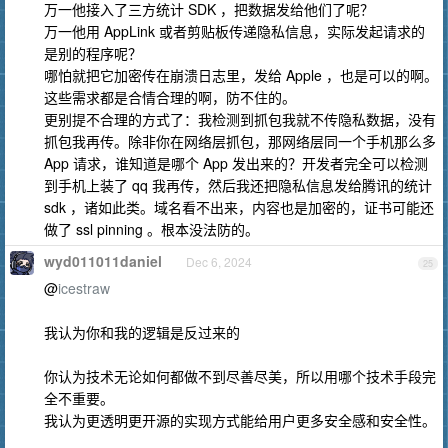
万一他接入了三方统计 SDK ，把数据发给他们了呢？
万一他用 AppLink 或者剪贴板传递隐私信息，实际发起请求的
是别的程序呢？
哪怕就把它加密传在崩溃日志里，发给 Apple ，也是可以的啊。
这些需求都是合情合理的啊，防不住的。
更别提不合理的方式了：我检测到抓包我就不传隐私数据，没有
抓包我再传。除非你在网络层抓包，那网络层同一个手机那么多
App 请求，谁知道是哪个 App 发出来的？开发者完全可以检测
到手机上装了 qq 我再传，然后我还把隐私信息发给腾讯的统计
sdk ，诸如此类。域名看不出来，内容也是加密的，证书可能还
做了 ssl pinning 。根本没法防的。
wyd011011daniel
Dec 6, 2024
25
@
icestraw
我认为你和我的逻辑是反过来的
你认为技术无论如何都做不到尽善尽美，所以用哪个技术手段完
全不重要。
我认为更透明更开源的实现方式能给用户更多安全感和安全性。