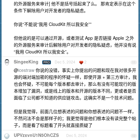
的外源服务来审计] 他不是括号括起来了么。 那肯定表示在这个
条件下解除用户对开发者的隐私疑虑。
你说“不能说“我用 CloudKit 所以我安全””
但他说的是可以通过开源，或者测试 App 是否链接 Apple 之外
的外源服务来审计后解除用户对开发者的隐私疑虑，他并没有说
“我用 CloudKit 所以我安全”。
SingeeKing
Dec 5, 2024
2
PRO
11
@
icestraw
你说的没错，事实上你提出的问题和现在我对很多开
源的端对端加密的程序的怀疑一样，即使开源 + 第三方审计，我
也会怀疑，不可能每个版本都去审计，那么有没有可能现行的版
本增加了漏洞，或是线上的版本和开源的版本不同，更或者是否
面临了公司都不知道的供应链攻击。这确实不是一个技术问题。
但是我觉得，前面几位想表述的问题和你想表述的问题不一样，
不然问法不会是那样子的；我更觉得是他们根本没有读完整个帖
子，而是看了标题看了开头就直接质疑了
UPVzxvnU1N5OhCZS
Dec 5, 2024
12