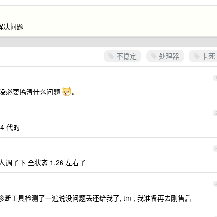
 解决问题
不稳定
处理器
卡死
，没必要搞清什么问题
。
14 代的
0 找人调了下 全状态 1.26 左右了
的诊断工具检测了一遍说没问题丢还给我了, tm , 我准备再去刚售后