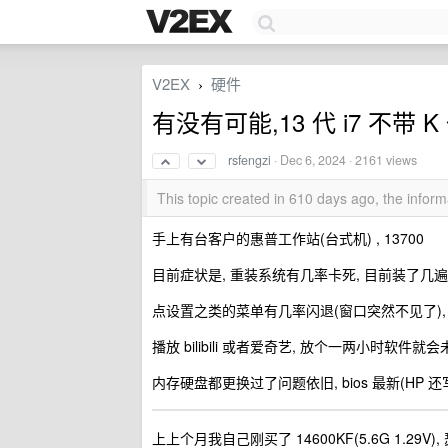
V2EX
硬件
›
有没有可能,13 代 i7 不带
rsfengzi
·
Dec 6, 2024
· 2161 views
This topic created in 610 days ago, the info
手上有台客户的惠普工作站(台式机) , 13700
目前症状是, 重装系统有几率卡死, 目前装了几
点设置之类的菜单有几率闪退(窗口突然不见了), R
播放 bilibili 或者爱奇艺, 放个一两小时软件就
内存硬盘都更换过了问题依旧, bios 最新(HP 还
上上个月我自己刚买了 14600KF(5.6G 1.29V)