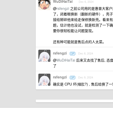
WuDiHaiTai
Dec 6, 2024
@
rsfengzi
之前公司用的是惠普大客户
了，闭着眼换新（翻新的硬件），壳子
接给掰碎他来给走保修换新壳。看来有
题，估计他也没试，就是检测了一下确
要你很轻松能让问题复现。
还有种可能就是售后点的人太菜。
rsfengzi
Dec 8, 2024
OP
@
WuDiHaiTai
后来又去找了售后, 态度
了
rsfengzi
Dec 9, 2024
OP
确实是 CPU 坏(缩肛?) , 售后给换了