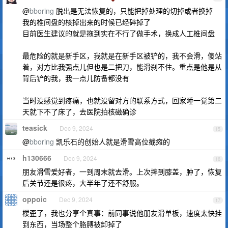
@
bboring
脱出是无法恢复的，只能把掉处理的切掉或者换掉
我的椎间盘的核掉出来的时候已经碎掉了
目前医生建议的就是拖到实在不行了做手术，换成人工椎间盘
最危险的就是新手区，我就是在新手区被铲的，我不会滑，傻站
着，对方比我强点儿但也是二把刀，能滑刹不住。重点是他是从
背后铲的我，我一点儿防备都没有
当时没感觉到疼痛，也就没留对方的联系方式，回家睡一觉第二
天就下不了床了，去医院拍核磁确诊
teasick
Dec 9, 2024
15
@
bboring
凯乐石的创始人就是滑雪高位截瘫的
h130666
Dec 9, 2024
16
朋友滑雪爱好者，一到周末就去滑。上次摔到膝盖，肿了，恢复
后关节还是很疼，大半年了还不舒服。
oppoic
Dec 9, 2024
17
楼歪了，我也分享个真事：前同事说他朋友滑单板，速度太快挂
到东西，当场整个胳膊被卸掉了