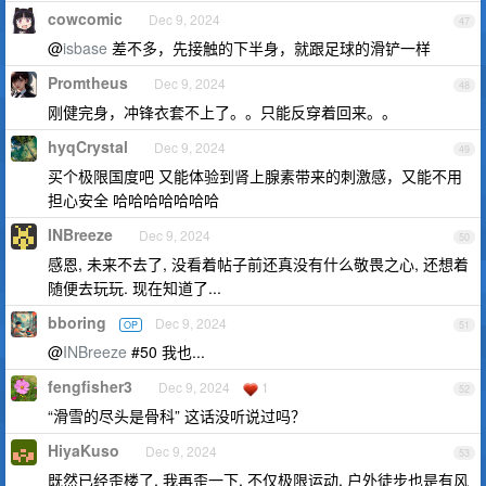
cowcomic
Dec 9, 2024
47
@
isbase
差不多，先接触的下半身，就跟足球的滑铲一样
Promtheus
Dec 9, 2024
48
刚健完身，冲锋衣套不上了。。只能反穿着回来。。
hyqCrystal
Dec 9, 2024
49
买个极限国度吧 又能体验到肾上腺素带来的刺激感，又能不用
担心安全 哈哈哈哈哈哈哈
INBreeze
Dec 9, 2024
50
感恩, 未来不去了, 没看着帖子前还真没有什么敬畏之心, 还想着
随便去玩玩. 现在知道了...
bboring
Dec 9, 2024
OP
51
@
INBreeze
#50 我也...
fengfisher3
Dec 9, 2024
1
52
“滑雪的尽头是骨科” 这话没听说过吗？
HiyaKuso
Dec 9, 2024
53
既然已经歪楼了, 我再歪一下, 不仅极限运动, 户外徒步也是有风