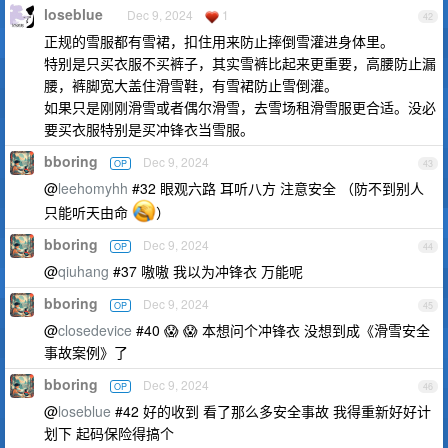
loseblue
Dec 9, 2024
1
42
正规的雪服都有雪裙，扣住用来防止摔倒雪灌进身体里。
特别是只买衣服不买裤子，其实雪裤比起来更重要，高腰防止漏
腰，裤脚宽大盖住滑雪鞋，有雪裙防止雪倒灌。
如果只是刚刚滑雪或者偶尔滑雪，去雪场租滑雪服更合适。没必
要买衣服特别是买冲锋衣当雪服。
bboring
Dec 9, 2024
OP
43
@
leehomyhh
#32 眼观六路 耳听八方 注意安全 （防不到别人
只能听天由命
）
bboring
Dec 9, 2024
OP
44
@
qiuhang
#37 嗷嗷 我以为冲锋衣 万能呢
bboring
Dec 9, 2024
OP
45
@
closedevice
#40 😱 😱 本想问个冲锋衣 没想到成《滑雪安全
事故案例》了
bboring
Dec 9, 2024
OP
46
@
loseblue
#42 好的收到 看了那么多安全事故 我得重新好好计
划下 起码保险得搞个