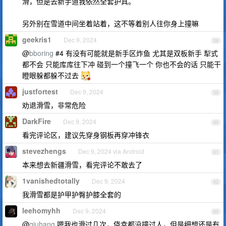
滑，但是去新手道我依然全套护具。
另外别在雪道中间坐着站着，这不等着别人往你身上撞嘛
geekris1
Dec 9, 2024
58
@
bboring
#4 有没有可能就是新手区炸鱼 尤其是双板新手 犁式
都不会 只能库库往下冲 碰到一个撞飞一个 你也不会的话 只能干
瞪眼躲都躲不过去
justfortest
Dec 9, 2024
59
劝退滑雪，非常危险
DarkFire
Dec 9, 2024
60
看完评论区，建议先穿身钢板再穿冲锋衣
stevezhengs
Dec 9, 2024 via Android
61
本来想去新疆滑雪，看完评论不敢去了
1vanishedtotally
Dec 9, 2024
62
我滑雪都是护甲护臀护膝全套的
leehomyhh
Dec 9, 2024
63
@
qiuhang
嗯我也滑过几次，侥幸都没撞过人，但是细想还是有