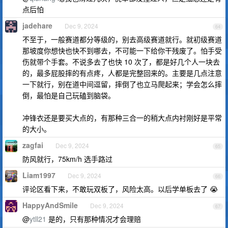
点后怕
jadehare
Dec 9, 2024
64
不至于，一般赛道都分等级的，别去高级赛道就行。就初级赛道
那坡度你想快也快不到哪去，不可能一下给你干残废了。怕手受
伤就带个手套。不说多去了也快 10 次了，都是好几个人一块去
的，最多屁股摔的有点疼，人都是完整回来的。主要是几点注意
一下就行，别在道中间逗留，摔倒了也立马爬起来；学会怎么摔
倒，最怕是自己玩磕到脑袋。
冲锋衣还是要买大点的，有那种三合一的稍大点内衬刚好是平常
的大小。
zagfai
Dec 9, 2024
65
防风就行，75km/h 选手路过
Liam1997
Dec 9, 2024
66
评论区看下来，不敢玩双板了，风险太高。以后学单板去了 😭
HappyAndSmile
Dec 9, 2024
67
@
ytll21
是的，只有那种情况才会理赔