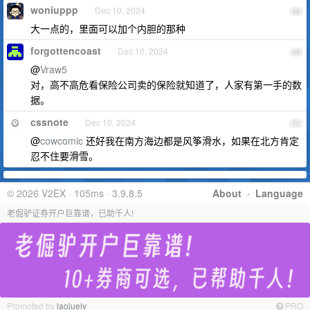
woniuppp
Dec 10, 2024
68
大一点的，里面可以加个内胆的那种
forgottencoast
Dec 10, 2024
69
@
Vraw5
对，高不高危看保险公司卖的保险就知道了，人家有第一手的数
据。
cssnote
Dec 10, 2024
70
@
cowcomic
还好我在南方海边都是风筝滑水，如果在北方肯定
忍不住要滑雪。
© 2026 V2EX · 105ms · 3.9.8.5
About
·
Language
老倔驴证券开户巨靠谱，已助千人!
Promoted by
laojuelv
PRO