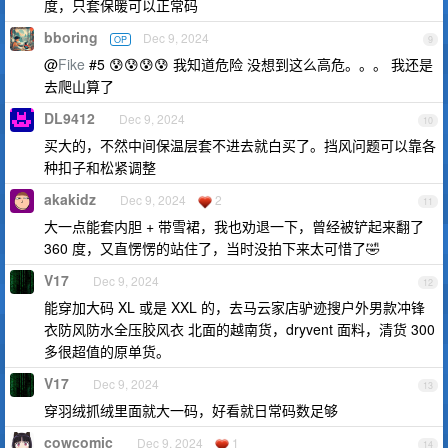
度，只套保暖可以正常码
bboring
Dec 9, 2024
OP
9
@
Fike
#5 😰😰😰😰 我知道危险 没想到这么高危。。。 我还是
去爬山算了
DL9412
Dec 9, 2024
10
买大的，不然中间保温层套不进去就白买了。挡风问题可以靠各
种扣子和松紧调整
akakidz
Dec 9, 2024
2
11
大一点能套内胆 + 带雪裙，我也劝退一下，曾经被铲起来翻了
360 度，又直愣愣的站住了，当时没拍下来太可惜了🤣
V17
Dec 9, 2024
12
能穿加大码 XL 或是 XXL 的，去马云家店驴迹搜户外男款冲锋
衣防风防水全压胶风衣 北面的越南货，dryvent 面料，清货 300
多很超值的原单货。
V17
Dec 9, 2024
13
穿羽绒抓绒里面就大一码，好看就日常码数足够
cowcomic
Dec 9, 2024
1
14