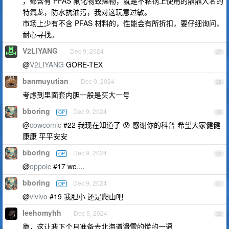
，都含有 PFAS 氟化物致癌物，就是不粘锅上使用的鼎鼎大名的
特氟龙，防水抗油污，我对这玩意过敏。
市场上少有不含 PFAS 材料的，性能会有所折扣，要仔细询问，
耐心寻找。
V2LIYANG
Dec 9, 2024
27
@
V2LIYANG
‌GORE-TEX
banmuyutian
Dec 9, 2024
28
考虑到里面套内胆一般是买大一号
bboring
Dec 9, 2024
OP
29
@
cowcomic
#22 我现在知道了 😰 感谢你的科普 希望大家健健
康康 平平安安
bboring
Dec 9, 2024
OP
30
@
oppoic
#17 wc....
bboring
Dec 9, 2024
OP
31
@
vivivo
#19 我胆小 还是爬山吧
leehomyhh
Dec 9, 2024
32
靠，这让我下个月准备去北海道滑雪的慌的一逼