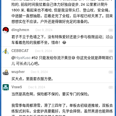
险的, 前段时间我仗着自己体力好独自徒步, 24 公里累计爬升
1800 米, 看起来也不难哈, 但是我没带头灯、登山杖、安全绳，
中途腿一直想抽筋，忍着走完了全程，后半程已经天黑了。回来
想想实在不应该，户外还是得做好充足的准备的。
dinghmcn
Dec 9, 2024
54
君子不立于危墙之下，没有特殊爱好还是少参与极限运动；过山
车看着危险的我都不坐，惜命！😂
CEBBCAT
Dec 9, 2024
55
@
HiyaKuso
#52 只能发给你流汗黄豆😅 你这完全就是莽啊哥们
儿 可长点儿心吧。
wupher
Dec 9, 2024
56
买大点，里面套衣服方便。
Vraw5
Dec 9, 2024
57
当然是高危啊，保险都不保的，要买专门的保险。
我雪季每周都滑雪，滑了三四年了，单板去初级道推坡，双板去
练梨式刹车。全套护具要戴好，先学会摔倒，虽然黑道也能熟练