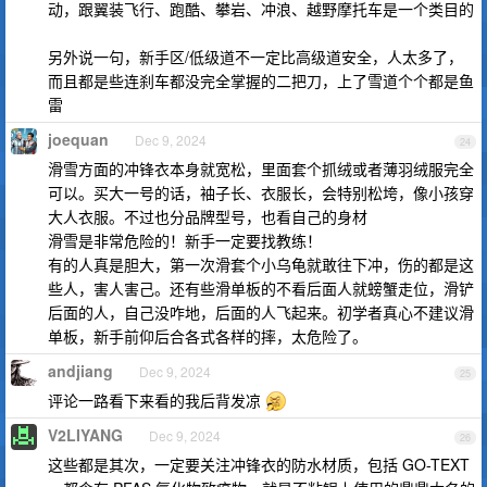
动，跟翼装飞行、跑酷、攀岩、冲浪、越野摩托车是一个类目的
另外说一句，新手区/低级道不一定比高级道安全，人太多了，
而且都是些连刹车都没完全掌握的二把刀，上了雪道个个都是鱼
雷
joequan
Dec 9, 2024
24
滑雪方面的冲锋衣本身就宽松，里面套个抓绒或者薄羽绒服完全
可以。买大一号的话，袖子长、衣服长，会特别松垮，像小孩穿
大人衣服。不过也分品牌型号，也看自己的身材
滑雪是非常危险的！新手一定要找教练！
有的人真是胆大，第一次滑套个小乌龟就敢往下冲，伤的都是这
些人，害人害己。还有些滑单板的不看后面人就螃蟹走位，滑铲
后面的人，自己没咋地，后面的人飞起来。初学者真心不建议滑
单板，新手前仰后合各式各样的摔，太危险了。
andjiang
Dec 9, 2024
25
评论一路看下来看的我后背发凉
V2LIYANG
Dec 9, 2024
26
这些都是其次，一定要关注冲锋衣的防水材质，包括 GO-TEXT