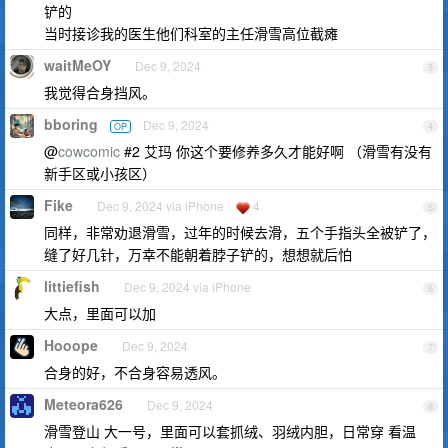
铲的
当时接诊我的医生他们科室的主任滑雪高位截瘫
waitMeOY
Dec 9, 2024
3
我觉得合身挡风。
bboring
Dec 9, 2024
OP
4
@
cowcomic
#2 艾玛 你这个要修养多久才能好啊 （滑雪有没有
新手区或小孩区）
Fike
Dec 9, 2024 via iPhone
4
5
同样，非常劝退滑雪，过年的时候去滑，五个手指头全被铲了，
缝了好几针，万幸不能朝着脖子铲的，想想就后怕
littiefish
Dec 9, 2024 via iPhone
6
大点，里面可以加
Hooope
Dec 9, 2024
7
合身的好，不合身容易透风。
Meteora626
Dec 9, 2024
8
滑雪登山 大一号，里面可以套抓绒、羽绒内胆，日常穿 看温