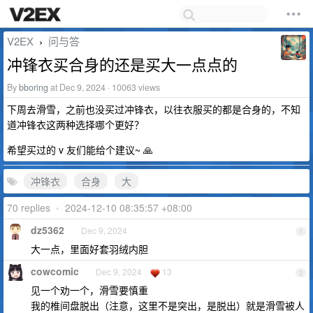
V2EX
问与答
›
冲锋衣买合身的还是买大一点点的
By
bboring
at Dec 9, 2024 · 10063 views
下周去滑雪，之前也没买过冲锋衣，以往衣服买的都是合身的，不知
道冲锋衣这两种选择哪个更好？
希望买过的 v 友们能给个建议~ 🙏
冲锋衣
合身
大
70 replies
•
2024-12-10 08:35:57 +08:00
dz5362
Dec 9, 2024
1
大一点，里面好套羽绒内胆
cowcomic
Dec 9, 2024
13
2
见一个劝一个，滑雪要慎重
我的椎间盘脱出（注意，这里不是突出，是脱出）就是滑雪被人