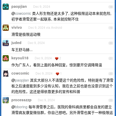
paopjian
Dec 9, 2024
18
@
cowcomic
类人形生物还是太多了, 这种极限运动本来就危险,
初学者滑雪还聚一起联系, 本来就控制不住
vivivo
Dec 9, 2024 via Android
19
滑雪是极限运动噢
juded
Dec 9, 2024
20
车王舒马赫...
keyouli18
Dec 9, 2024
2
21
作为广东人，看到上面的各种回复，惊到要开空调降降温
cowcomic
Dec 9, 2024
1
22
@
paopjian
其实大部分人不清楚这个的危险性，特别是有了滑雪
板之后速度能到多少没有认知，我在去之前也是也没意识到这个
的危险性，这还是得依靠更多的宣传和科普
processzzp
Dec 9, 2024
23
@
bboring
每年滑雪季之后，医院的骨科病房里都会自发的建立
滑雪病友康复微信群，你自己想吧。另外滑雪也属于一种极限运