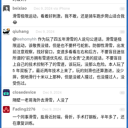
beixiao
Dec 9, 2024 via iPhone
38
滑雪极限运动，看着好刺激，我不敢，还是骑车跑步爬山适合我
😂
qiuhang
Dec 9, 2024
39
@
leehomyhh
作为玩了四五年滑雪的人说句公道话，滑雪是极
限运动，该敬畏没错，但是也不要杯弓蛇影。防御性滑雪，出发
前注意观察，找好窗口，变道多看看左右和后方，不要盲目迷信
所谓的"前方拥有雪道优先权, 后方全责"之类的屁话，不要盲目
上自己的技术控制不了的雪道，该玩玩，没那么危险。本人玩了
5 年双板了，最近两年技术上来了，玩的刻滑也还算激进，没少
摔，倒地滑行十米以上那种，但是没被人撞过，也没撞过人，没
受伤过。
closedevice
Dec 9, 2024
40
隔壁一老哥海外去滑雪，人没了
Fading2276
Dec 9, 2024
41
一个同事滑雪，肱骨近肘端，骨折，手术打钢板，半年多了，还
在康复训练。