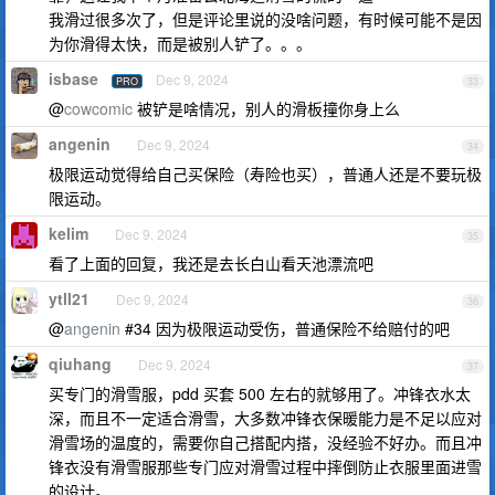
我滑过很多次了，但是评论里说的没啥问题，有时候可能不是因
为你滑得太快，而是被别人铲了。。。
isbase
Dec 9, 2024
PRO
33
@
cowcomic
被铲是啥情况，别人的滑板撞你身上么
angenin
Dec 9, 2024
34
极限运动觉得给自己买保险（寿险也买），普通人还是不要玩极
限运动。
kelim
Dec 9, 2024
35
看了上面的回复，我还是去长白山看天池漂流吧
ytll21
Dec 9, 2024
36
@
angenin
#34 因为极限运动受伤，普通保险不给赔付的吧
qiuhang
Dec 9, 2024
37
买专门的滑雪服，pdd 买套 500 左右的就够用了。冲锋衣水太
深，而且不一定适合滑雪，大多数冲锋衣保暖能力是不足以应对
滑雪场的温度的，需要你自己搭配内搭，没经验不好办。而且冲
锋衣没有滑雪服那些专门应对滑雪过程中摔倒防止衣服里面进雪
的设计。