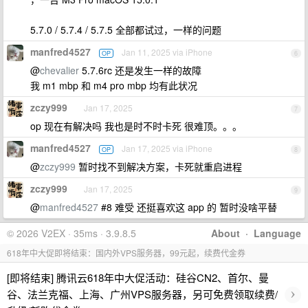
5.7.0 / 5.7.4 / 5.7.5 全部都试过，一样的问题
manfred4527
Jan 11, 2025 via iPhone
OP
6
@
chevalier
5.7.6rc 还是发生一样的故障
我 m1 mbp 和 m4 pro mbp 均有此状况
zczy999
Jan 17, 2025
7
op 现在有解决吗 我也是时不时卡死 很难顶。。。
manfred4527
Jan 17, 2025 via iPhone
OP
8
@
zczy999
暂时找不到解决方案，卡死就重启进程
zczy999
Jan 17, 2025
9
@
manfred4527
#8 难受 还挺喜欢这 app 的 暂时没啥平替
© 2026 V2EX · 35ms · 3.9.8.5
About
·
Language
618年中大促即将结束：国内外VPS服务器，99元起，续费代金券
[即将结束] 腾讯云618年中大促活动：硅谷CN2、首尔、曼
›
谷、法兰克福、上海、广州VPS服务器，另可免费领取续费/