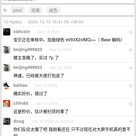
pixel
完美
成色
10 replies
•
2024-12-13 16:41:36 +08:00
xiafuxin
Dec 13, 2024
1
宝贝正在审核中。加我绿色 eV93X2xfMQ==（ Base 解码）
beijing999923
Dec 13, 2024
2
楼主发晚了，买过 7p 了
beijing999923
Dec 13, 2024
3
神速，已经被大佬打包走了
baitiao
Dec 13, 2024
4
确实好价，错过了
chhtdd
Dec 13, 2024
5
这是秒价，估计被扫货的拿了
doug
Dec 13, 2024 via Android
6
你们反应太慢了吧 我刚看还在 只不过现在对大屏手机真的爱不
起