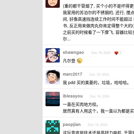
(重的都干冒烟了, 买个小的不是坏得
我家用的苏泊尔的不锈钢的, 还行, 搅
间, 好像高速挡连续工作时间不能超过 30
书, 反正用来做肉丸你肯定得整个大的(
之前买的时候看了一下摩飞, 容器比较多
尔...
shawngao
3
Dec 18, 2024
凡尔登
marc2017
Dec 18, 2024
我 pdd 买的美菱的，垃圾，哈哈哈。
iblessyou
Dec 18, 2024
一直在买肉地方绞。
居然真有人用这个，我一直以为都是买
paopjian
Dec 18, 2024
这玩意底层技术还是高扭力电机, 干冒