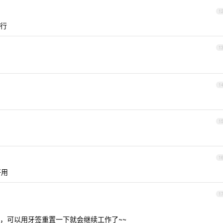
1
行
1
1
1
1
好用
1
，可以用牙签重置一下就会继续工作了~~