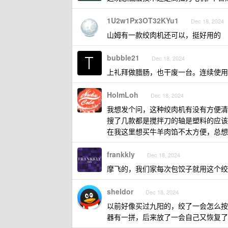
1U2w1Px3OT32KYu1
Dec 18, 2024
山姆有一款绞肉机还可以，挺好用的
bubble21
Dec 18, 2024
上礼拜做腊肠，也干废一台。连续使用
HolmLoh
Dec 18, 2024
我想发个问，这种绞肉机有没有方便清
搜了几款都是搅拌刀的轴是塑料的应该
在我这里想买牛羊肉馅不太方便，总想
frankkly
Dec 18, 2024
摩飞的，我们家每次包饺子就用这个绞
sheldor
Dec 18, 2024
以前好像买过九阳的，绞了一会怎么按
器有一拼，后来放了一会自己又恢复了