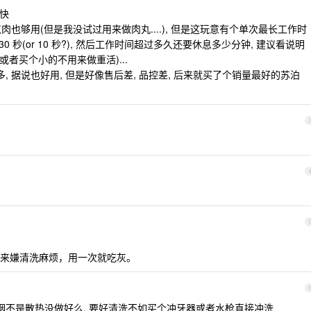
更快
点肉也够用(但是我没试过用来做肉丸....), 但是这玩意有个单次最长工作时
 秒(or 10 秒?), 然后工作时间超过多久还要休息多少分钟, 建议看说明
或者买个小的不用来做重活)...
, 据说也好用, 但是好像售后差, 品控差, 后来就买了个销量最好的苏泊
来嫌清洗麻烦，用一次就吃灰。
烟不是散热没做好么, 要好清洗不如买个冲牙器或者水枪直接冲洗