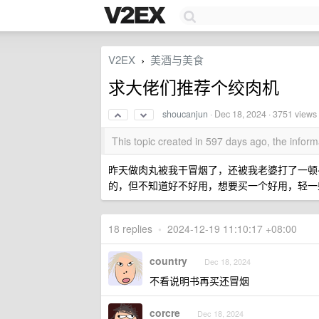
V2EX
美酒与美食
›
求大佬们推荐个绞肉机
shoucanjun
·
Dec 18, 2024
· 3751 views
This topic created in 597 days ago, the info
昨天做肉丸被我干冒烟了，还被我老婆打了一顿
的，但不知道好不好用，想要买一个好用，轻一
18 replies
•
2024-12-19 11:10:17 +08:00
country
Dec 18, 2024
不看说明书再买还冒烟
corcre
Dec 18, 2024