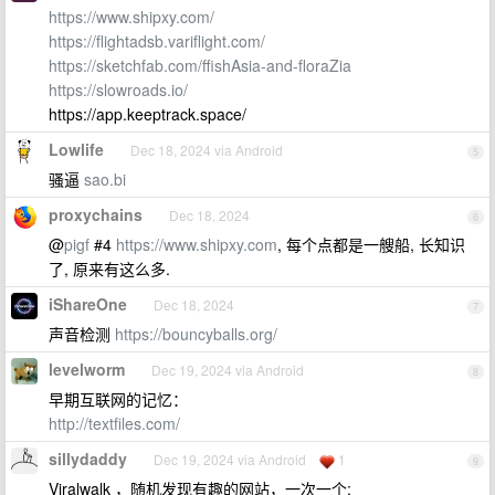
https://www.shipxy.com/
https://flightadsb.variflight.com/
https://sketchfab.com/ffishAsia-and-floraZia
https://slowroads.io/
https://app.keeptrack.space/
Lowlife
Dec 18, 2024 via Android
5
骚逼
sao.bi
proxychains
Dec 18, 2024
6
@
pigf
#4
https://www.shipxy.com
, 每个点都是一艘船, 长知识
了, 原来有这么多.
iShareOne
Dec 18, 2024
7
声音检测
https://bouncyballs.org/
levelworm
Dec 19, 2024 via Android
8
早期互联网的记忆：
http://textfiles.com/
sillydaddy
Dec 19, 2024 via Android
1
9
Viralwalk ，随机发现有趣的网站，一次一个: