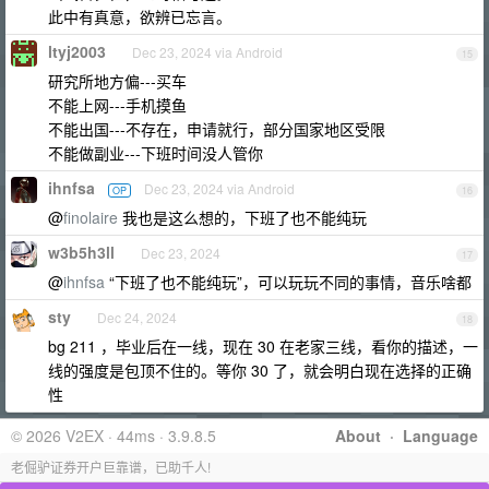
此中有真意，欲辨已忘言。
ltyj2003
Dec 23, 2024 via Android
15
研究所地方偏---买车
不能上网---手机摸鱼
不能出国---不存在，申请就行，部分国家地区受限
不能做副业---下班时间没人管你
ihnfsa
Dec 23, 2024 via Android
OP
16
@
finolaire
我也是这么想的，下班了也不能纯玩
w3b5h3ll
Dec 23, 2024
17
@
ihnfsa
“下班了也不能纯玩”，可以玩玩不同的事情，音乐啥都
sty
Dec 24, 2024
18
bg 211 ，毕业后在一线，现在 30 在老家三线，看你的描述，一
线的强度是包顶不住的。等你 30 了，就会明白现在选择的正确
性
© 2026 V2EX · 44ms · 3.9.8.5
About
·
Language
老倔驴证券开户巨靠谱，已助千人!