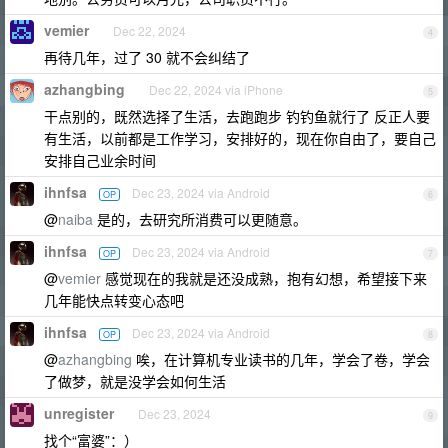
vemier
Dec 22, 2024
4
再待几年，过了 30 就不会纠结了
azhangbing
Dec 22, 2024 via iPhone
5
干点别的，既然选择了生活，去跑跑步 钓钓鱼就行了 反正人要
有生活，以前都是工作学习，安排好的，现在你自由了，要自己
安排自己业余时间
ihnfsa
Dec 23, 2024 via Android
OP
6
@
naiba
是的，去研究所消费可以更随意。
ihnfsa
Dec 23, 2024 via Android
OP
7
@
vemier
感觉现在的我就是还没成熟，抱有幻想，希望接下来
几年能快点转变心态吧
ihnfsa
Dec 23, 2024 via Android
OP
8
@
azhangbing
唉，在计算机专业读书的几年，学会了卷，学会
了做梦，就是没学会如何生活
unregister
Dec 23, 2024
9
找个“富婆”：）