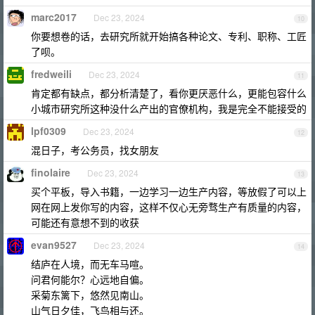
marc2017
Dec 23, 2024
10
你要想卷的话，去研究所就开始搞各种论文、专利、职称、工匠
了呗。
fredweili
Dec 23, 2024
11
肯定都有缺点，都分析清楚了，看你更厌恶什么，更能包容什么
小城市研究所这种没什么产出的官僚机构，我是完全不能接受的
lpf0309
Dec 23, 2024
12
混日子，考公务员，找女朋友
finolaire
Dec 23, 2024
13
买个平板，导入书籍，一边学习一边生产内容，等放假了可以上
网在网上发你写的内容，这样不仅心无旁骛生产有质量的内容，
可能还有意想不到的收获
evan9527
Dec 23, 2024
14
结庐在人境，而无车马喧。
问君何能尔？心远地自偏。
采菊东篱下，悠然见南山。
山气日夕佳，飞鸟相与还。