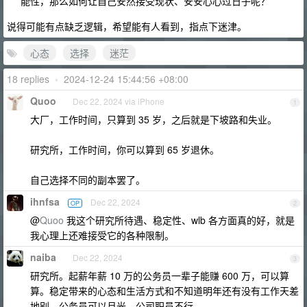
能性，那么如何让自己安然接受现状、安安心心过日子呢？
说得可能有点缺乏逻辑，希望能有人看到，指点下迷津。
心态
选择
迷茫
18 replies
•
2024-12-24 15:44:56 +08:00
Quoo
Dec 22, 2024 via iPhone
1
大厂，工作时间，只算到 35 岁，之后就是下坡路和失业。
研究所，工作时间，你可以算到 65 岁退休。
自己选择不同的副本罢了。
ihnfsa
Dec 22, 2024
OP
2
@
Quoo
我这个研究所待遇、稳定性、wlb 各方面真的好，就是
我心理上还难接受它的各种限制。
naiba
Dec 22, 2024
3
研究所。起薪年薪 10 万的公务员一辈子能赚 600 万，可以算
算。稳定带来的心态和生活方式和不知道明年还有没有工作天差
地别。公务员可以月光，公司职员不行。