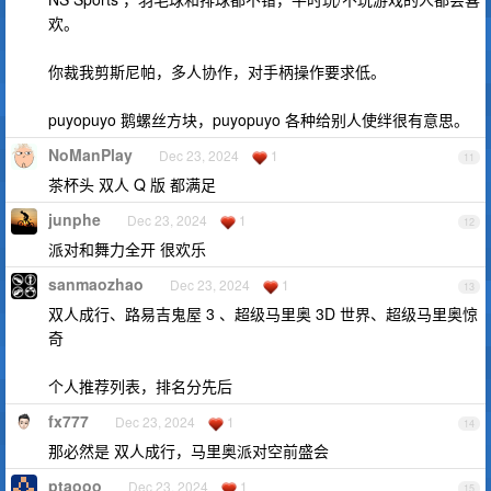
欢。
你裁我剪斯尼帕，多人协作，对手柄操作要求低。
puyopuyo 鹅螺丝方块，puyopuyo 各种给别人使绊很有意思。
NoManPlay
Dec 23, 2024
1
11
茶杯头 双人 Q 版 都满足
junphe
Dec 23, 2024
1
12
派对和舞力全开 很欢乐
sanmaozhao
Dec 23, 2024
1
13
双人成行、路易吉鬼屋 3 、超级马里奥 3D 世界、超级马里奥惊
奇
个人推荐列表，排名分先后
fx777
Dec 23, 2024
1
14
那必然是 双人成行，马里奥派对空前盛会
ptaooo
Dec 23, 2024
1
15