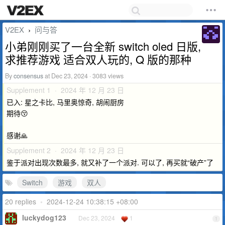
V2EX
问与答
›
小弟刚刚买了一台全新 switch oled 日版,
求推荐游戏 适合双人玩的, Q 版的那种
By
consensus
at Dec 23, 2024 · 3083 views
Supplement 1 · 2024 年 12 月 23 日
已入: 星之卡比, 马里奥惊奇, 胡闹厨房
期待😚
感谢🙏
Supplement 2 · 2024 年 12 月 23 日
鉴于派对出现次数最多, 就又补了一个派对. 可以了, 再买就“破产”了
Switch
游戏
双人
20 replies
•
2024-12-24 10:38:15 +08:00
luckydog123
Dec 23, 2024
1
1