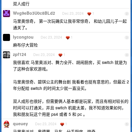
双人成行
Wvg9eBo3U0c8BLd2
Dec 23, 2024
1
2
马里奥惊奇， 第一次玩确实让我非常惊奇， 和幼儿园儿子一起
通关了。
lycongtou
Dec 23, 2024
1
3
麻布仔大冒险
zpf124
Dec 23, 2024
1
4
我很喜欢 马里奥派对、舞力全开、胡闹厨房，买 switch 就是为
了这种合家欢游戏。
马里奥惊奇、碧琪公主的舞台剧 我看着也挺有意思的，但最近 2
年分配给 switch 的时间太少就一直没买。
双人成形也很好，但需要俩人基本都是玩家，而且有相对较长的
时间可以打通关，并且 switch 机能太差，我不知道效果如何，
我和朋友玩这个用是 ps4 或者 5 和 pc 。
queuey
Dec 23, 2024
1
5
马里奥派对，奥德赛，马车，分手厨房，惊奇