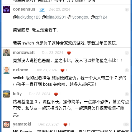
consensus
Dec 23, 2024
OP
6
@
luckydog123
@
lolita89201
@
lycongtou
@
zpf124
感谢回复! 我去淘宝看下.
我买 switch 也是为了这种合家欢的游戏. 等着过年回家玩.
morizawatt
Dec 23, 2024
1
7
竟然没人说粉色恶魔，星之卡比，没人可以拒绝星之卡比！！
nxforce
Dec 23, 2024
1
8
switch 版的忍者神龟 施耐德的复仇，我一个大人带三个 7 岁的
小孩子一直打到 boss 关哈哈，越多人越好玩！
Iefty
Dec 23, 2024
1
9
路易基鬼屋 3 ，流程不长，操作简单，一点都不恐怖，甚至有点
可爱，和队友一起玩相当的开心，一起琢磨怎样探索收集打幽
灵。
yamatoki
Dec 23, 2024
1
10
NS Sports ，羽毛球和排球都不错，平时玩/不玩游戏的人都会喜