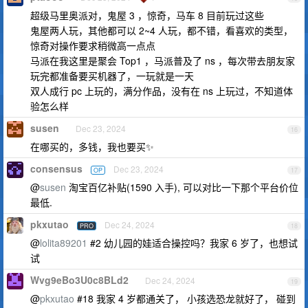
超级马里奥派对，鬼屋 3 ，惊奇，马车 8 目前玩过这些
鬼屋两人玩，其他都可以 2~4 人玩，都不错，看喜欢的类型，
惊奇对操作要求稍微高一点点
马派在我这里是聚会 Top1 ，马派普及了 ns ，每次带去朋友家
玩完都准备要买机器了，一玩就是一天
双人成行 pc 上玩的，满分作品，没有在 ns 上玩过，不知道体
验怎么样
susen
Dec 23, 2024
16
在哪买的，多钱，我也要买✨
consensus
Dec 23, 2024
OP
17
@
susen
淘宝百亿补贴(1590 入手), 可以对比一下那个平台价位
最低.
pkxutao
Dec 24, 2024
PRO
18
@
lolita89201
#2 幼儿园的娃适合操控吗？我家 6 岁了，也想试
试
Wvg9eBo3U0c8BLd2
Dec 24, 2024
19
@
pkxutao
#18 我家 4 岁都通关了， 小孩选恐龙就好了， 碰到