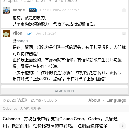
2 replies
•
2024-12-31 16:18:46 +08:00
conge
Dec 31, 2024 via Android
PRO
1
虚构，就是想象力。
共享虚构是沟通能力，包括了表达接受和信任。
yilon
Dec 31, 2024
OP
2
@
conge
是的，赞同，想象力是创造一切的源头，有了共享虚构，人们就
可以协作创造！
正如我上面说的：有虚构就有信仰，有信仰就能产生共鸣与聚
集，聚集产生协作与传递。
（关于虚构）：往坏的说是“欺骗”，往好的说是“传递、流传”，
用在坏点子上是“SD 、鼓动”，用在好点子上是“团结”
Advertisement
© 2026 V2EX · 29ms · 3.9.8.5
About
·
Language
Cubence - 方块智能中转
Cubence - 方块智能中转 支持Claude Code，Codex，余额通
›
用，稳定耐用，性价比极高的中转站。 注册就送体验余