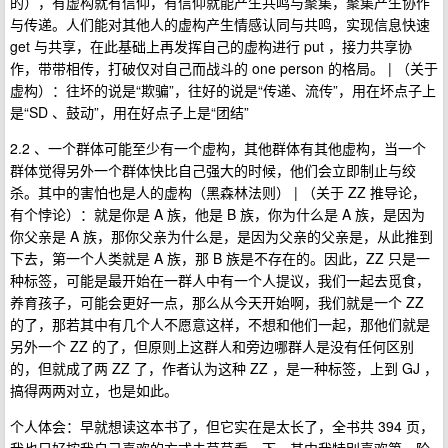
的），有虚构就有信仰，有信仰就能产生共鸣与聚集，聚集产生协作
与传递。人们能对其他人的虚构产生情感认同与共鸣，实现信息快速
get 与共享，在此基础上再发挥自己的虚构进行 put ，接力共享协
作，带带相传，打破仅对自己而战斗的 one person 的格局。 | （关于
虚构）：往坏的说是“欺骗”，往好的说是“传递、流传”，用在坏点子上
是“SD 、鼓动”，用在好点子上是“团结”
2.2 、一个群体可能至少有一个虚构，其他群体有其他虚构，当一个
群体觉得另外一个群体快比自己强大的时候，他们会立即制止与绞
杀。其中的害怕也是人的虚构（黑森林法则） | （关于 ZZ 推导论，
有个悖论）：就是你是 A 族，他是 B 族，你为什么是 A 族，是因为
你父亲是 A 族，那你父亲为什么是，是因为父亲的父亲是，从此推到
下去，第一个人类就是 A 族，那 B 族是不存在的。因此，ZZ 只是一
种标签，可能是最开始在一群人中有一个人提议，我们一起去觅食，
养育孩子，可能会更好一点，那么从今天开始啊，我们就是一个 ZZ
的了，那若其中有几个人不愿意这样，不想和他们一起，那他们就是
另外一个 ZZ 的了，但原则上这群人和旁边哪群人是没有任何区别
的，但就成了两 ZZ 了，作者认为这种 ZZ ，是一种标签，上到 GJ ，
搞得两两对立，也是如此。
个人体会：早就想读这本书了，但它实在是太长了，全书共 394 页，