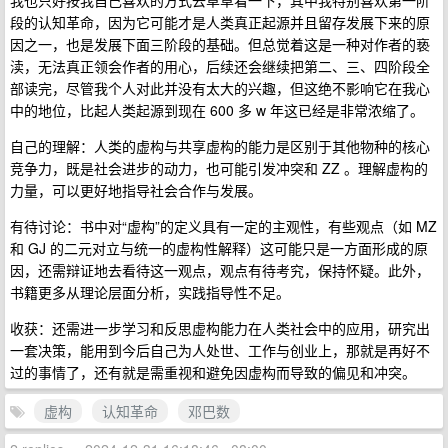
我也只好按我自己喜欢的方式去草草看一下，其中我特别喜欢第一阶
段的认知革命，因为它可能才是人类真正起源并且留存发展下来的原
因之一，也是发展下面三阶段的基础。但总觉着这是一种对作者的亵
渎，无法真正领会作者的用心，后续还会继续把第二、三、四阶段全
部读完，尽管我个人对此并没有太大的兴趣，但这绝不影响它在我心
中的地位，比起人类起源到现在 600 多 w 年这已经是非常浓缩了。
自己的理解：人类的虚构与共享虚构的能力是区别于其他物种的核心
竞争力，既是社会进步的动力，也可能引发冲突和 ZZ 。理解虚构的
力量，可以更好地指导社会合作与发展。
有待讨论：书中对“虚构”的定义具有一定的主观性，有些观点（如 MZ
和 GJ 的二元对立与统一的虚构性解释）这可能只是一方面形成的原
因，还需辩证地去看待这一观点，观点有待考究，保持怀疑。此外，
书籍更多从理论层面分析，实践指导性不足。
收获：还需进一步学习和反思虚构能力在人类社会中的应用，研究出
一套决策，能用到今后自己为人处世、工作与创业上，那就是再好不
过的事情了，还有就是需重视和避免因虚构而导致的偏见和冲突。
虚构
认知革命
邓巴数