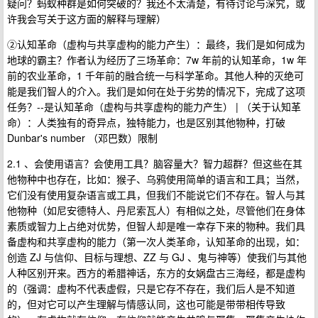
疑问？蚂蚁种群是如何突破的？我还不太清楚，有待讨论与深究，或
许我会写关于这方面的解释与理解）
②认知革命（虚构与共享虚构的能力产生）：最终，我们是如何成为
地球的霸主？作者认为经历了三场革命：7w 年前的认知革命，1w 年
前的农业革命，1 千年前的融合统一与科学革命。其他人种的灭绝可
能是我们智人的介入。我们是如何在处于劣势的情况下，完成了这项
任务？--是认知革命（虚构与共享虚构的能力产生） | （关于认知革
命）：人类独有的奇异点，独特能力，也是区别其他物种，打破
Dunbar's number （邓巴数）限制
2.1 、会使用语言？会使用工具？脑容量大？智力超群？但这些在其
他物种中也存在，比如：猴子、乌鸦使用简单的语言和工具；当然，
它们没有使用复杂语言或工具，但我们不能说它们不存在。智人与其
他物种（如尼安德特人、丹尼索瓦人）有相似之处，尽管他们在身体
素质或智力上占绝对优势，但智人却是唯一幸存下来的物种。我们具
备虚构和共享虚构的能力（第一次人类革命，认知革命的出现，如：
创造 ZJ 与信仰、目标与理想、ZZ 与 GJ 、鬼与神等）使我们与其他
人种区别开来。西方的希腊神话，东方的女娲盘古三海经，都是虚构
的（强调：虚构不代表虚假，只是它存不存在，我们后人是不知道
的，但对它可以产生理解与情感认同，这也可能是带带相传导致