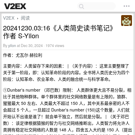
V2EX
阅读
›
20241230.03:16《人类简史读书笔记》
作者 S-Yilon
By
yilon
at Dec 30, 2024 · 1974 views
作者：尤瓦尔·赫拉利
主要内容：人类留存下来的因素： | （关于内容）：这里主要整理了
关于第一阶段，即：认知革命阶段的内容。全书将人类历史分为四个
阶段：认知革命、农业革命、人类的融合统一与科学革命。
①Dunbar's number （邓巴数）限制： 人类群体更大且不易分裂，相
比于其他物种群体。单个群体里的社交网络数量是有上限的，狼群、
猩猩最大 50 左右、人类最大不超过 150 人，其中关系最亲密的人不
会超过 5 个人，一旦超过 Dunbar's number (150)这个数量，人们就
开始认不出谁是谁了！就会单干独立，然后就是分裂。 | （关于邓巴
数）：该定律根据猿猴的智力与社交网络推断出，人类智力将允许人
类拥有稳定社交网络的人数是 148 人，四舍五入大约是 150 人（提出