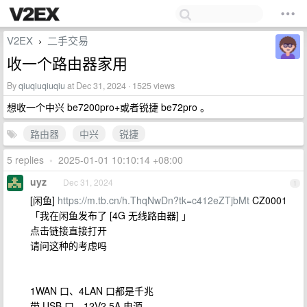
V2EX
二手交易
›
收一个路由器家用
By
qiuqiuqiuqiu
at Dec 31, 2024 · 1525 views
想收一个中兴 be7200pro+或者锐捷 be72pro 。
路由器
中兴
锐捷
5 replies
•
2025-01-01 10:10:14 +08:00
uyz
Dec 31, 2024
1
[闲鱼]
https://m.tb.cn/h.ThqNwDn?tk=c412eZTjbMt
CZ0001
「我在闲鱼发布了 [4G 无线路由器] 」
点击链接直接打开
请问这种的考虑吗
1WAN 口、4LAN 口都是千兆
带 USB 口、12V2.5A 电源