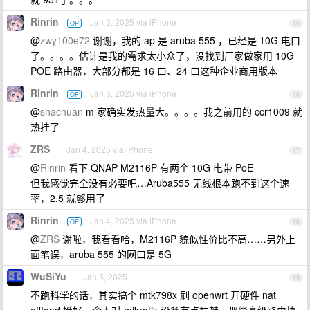
Rinrin
Jan 3, 2025 via iPhone
OP
15
@
zwy100e72
谢谢，我的 ap 是 aruba 555 ，已经是 10G 电口
了。。。。估计是我的需求太小众了，没找到厂家做家用 10G
POE 路由器，大部分都是 16 口、24 口这种企业商用版本
Rinrin
Jan 3, 2025 via iPhone
OP
16
@
shachuan
m 家确实发热量大。。。。我之前用的 ccr1009 就
热挂了
ZRS
Jan 4, 2025 via iPhone
17
@
Rinrin
看下 QNAP M2116P 有两个 10G 电带 PoE
但我感觉完全没有必要吧…Aruba555 无线根本跑不到这个速
率，2.5 就够用了
Rinrin
Jan 4, 2025 via iPhone
OP
18
@
ZRS
谢啦，我看看哈，M2116P 貌似性价比不高……另外上
面笔误，aruba 555 的网口是 5G
WuSiYu
Jan 5, 2025
19
不跑科学的话，其实搞个 mtk798x 刷 openwrt 开硬件 nat