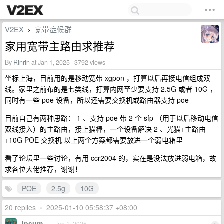
V2EX
宽带症候群
›
家用宽带主路由求推荐
By
Rinrin
at Jan 1, 2025 · 3792 views
坐标上海，目前用的是移动宽带 xgpon ，打算以后再接电信组成双
线。家里之前布的是七类线，打算内网至少要支持 2.5G 或者 10G ，
同时有一些 poe 设备，所以还需要交换机或路由器支持 poe
目前自己有两种思路： 1 、支持 poe 带 2 个 sfp （用于以后移动电信
双线接入）的主路由，接上猫棒，一个设备解决 2 、光猫+主路由
+10G POE 交换机 以上两个方案都需要放进一个弱电箱里
看了论坛里一些讨论，有用 ccr2004 的，实在是没法放进弱电箱，故
求各位大佬推荐，谢谢！
POE
2.5g
10G
20 replies
•
2025-01-10 05:58:37 +08:00
Ipsum
Jan 1, 2025