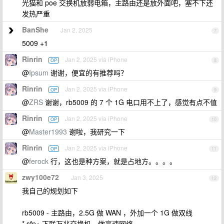
光猫和 poe 交换机放弱电箱，主路由还是放外面吧，塞不下还
发热严重
BanShe
Jan 2, 2025
7
5009 +1
Rinrin
Jan 2, 2025 via iPhone
OP
8
@
Ipsum
谢谢，便宜的有推荐吗？
Rinrin
Jan 2, 2025 via iPhone
OP
9
@
ZRS
谢谢，rb5009 的 7 个 1G 电口用不上了，感觉有点不值
Rinrin
Jan 2, 2025 via iPhone
OP
10
@
Master1993
谢啦，我研究一下
Rinrin
Jan 2, 2025 via iPhone
OP
11
@
ferock
行，这也是种方案，就是占地方。。。。
zwy100e72
Jan 3, 2025
12
我自己的规划如下
rb5009 - 主路由，2.5G 做 WAN ，外加一个 1G 做双线
* sfp+ 下联万兆交换机，做高速网络