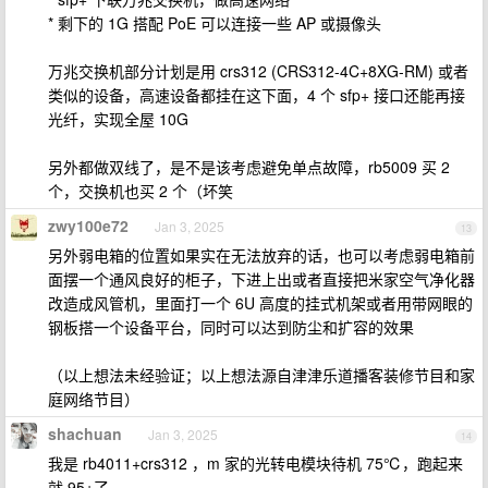
* 剩下的 1G 搭配 PoE 可以连接一些 AP 或摄像头
万兆交换机部分计划是用 crs312 (CRS312-4C+8XG-RM) 或者
类似的设备，高速设备都挂在这下面，4 个 sfp+ 接口还能再接
光纤，实现全屋 10G
另外都做双线了，是不是该考虑避免单点故障，rb5009 买 2
个，交换机也买 2 个（坏笑
zwy100e72
Jan 3, 2025
13
另外弱电箱的位置如果实在无法放弃的话，也可以考虑弱电箱前
面摆一个通风良好的柜子，下进上出或者直接把米家空气净化器
改造成风管机，里面打一个 6U 高度的挂式机架或者用带网眼的
钢板搭一个设备平台，同时可以达到防尘和扩容的效果
（以上想法未经验证；以上想法源自津津乐道播客装修节目和家
庭网络节目）
shachuan
Jan 3, 2025
14
我是 rb4011+crs312 ，m 家的光转电模块待机 75℃，跑起来
就 95+了。。。