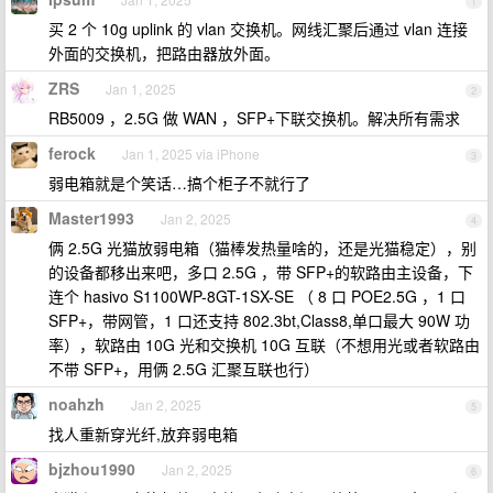
1
买 2 个 10g uplink 的 vlan 交换机。网线汇聚后通过 vlan 连接
外面的交换机，把路由器放外面。
ZRS
Jan 1, 2025
2
RB5009 ，2.5G 做 WAN ，SFP+下联交换机。解决所有需求
ferock
Jan 1, 2025 via iPhone
3
弱电箱就是个笑话…搞个柜子不就行了
Master1993
Jan 2, 2025
4
俩 2.5G 光猫放弱电箱（猫棒发热量啥的，还是光猫稳定），别
的设备都移出来吧，多口 2.5G ，带 SFP+的软路由主设备，下
连个 hasivo S1100WP-8GT-1SX-SE （ 8 口 POE2.5G ，1 口
SFP+，带网管，1 口还支持 802.3bt,Class8,单口最大 90W 功
率），软路由 10G 光和交换机 10G 互联（不想用光或者软路由
不带 SFP+，用俩 2.5G 汇聚互联也行）
noahzh
Jan 2, 2025
5
找人重新穿光纤,放弃弱电箱
bjzhou1990
Jan 2, 2025
6