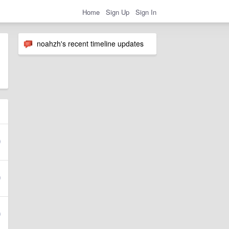
Home
Sign Up
Sign In
noahzh's recent timeline updates