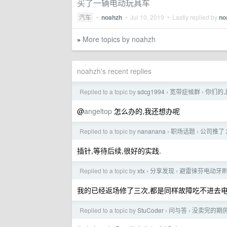
买了一辆电动玩具车
汽车
•
noahzh
•
Jul 10, 2019
• Lastly replied by
no
More topics by noahzh
»
noahzh's recent replies
Replied to a topic by
sdcg1994
宽带症候群
你们的上
›
›
@
angeltop
怎么办的,我还想办呢
Replied to a topic by
nananana
职场话题
公司推了 2
›
›
插针,等待后续,很好的实践.
Replied to a topic by
xtx
分享发现
避雷徕芬电动牙
›
›
我的已经返场修了三次,都是同样故障吃不进去
Replied to a topic by
StuCoder
问与答
没卖完的期房
›
›