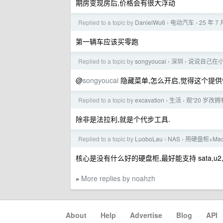
期房变现房后,价格会有很大浮动
Replied to a topic by
DanielWu6
电动汽车
25 年 
›
›
第一辆车应该买零跑
Replied to a topic by
songyoucai
深圳
说说自己在
›
›
@
songyoucai
隐藏菜单,怎么开启,觉得这个提供
Replied to a topic by
excavation
生活
观“20 岁改
›
›
除非是法拉利,就是个代步工具.
Replied to a topic by
LuoboLau
NAS
用硬盘柜+Mac 
›
›
核心是没有什么好的硬盘柜,最好能支持 sata,u2
More replies by noahzh
»
About
·
Help
·
Advertise
·
Blog
·
API