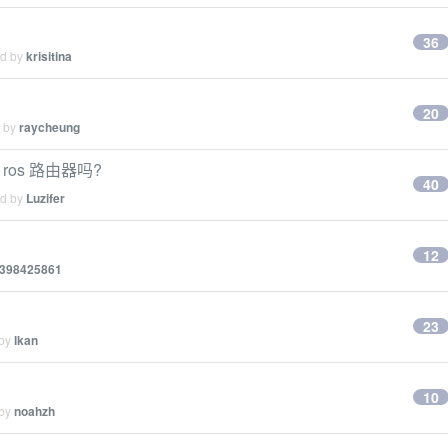
36
ed by
krisitina
20
d by
raycheung
ros 路由器吗?
40
ed by
Luzifer
12
398425861
23
 by
lkan
10
 by
noahzh