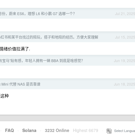
7 月份，蔚来 ES6，理想 L6 和小鹏 G7 选哪一个？
Jul 21, 202
小红书和某平台找过的陪玩，搭子和地陪的经历。方便大家理解
Jul 15, 202
情绪价值拉满了.
拥有宝马”贴有感，年轻人拥有一辆 BBA 到底是啥感觉？
Jun 19, 202
Mini 代替 NAS 是否靠谱
Jun 18, 202
,这种
·
FAQ
·
Solana
·
3232 Online
Highest 6679
·
Select Langua