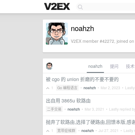
noahzh
V2EX member #42272, joined on 
noahzh
提问
技术
被 cgo 的 union 折磨的不要不要的
1
Go 编程语言
•
noahzh
•
Mar 2, 2023
• Lastly
出自用 3865u 软路由
二手交易
•
noahzh
•
Mar 3, 2021
• Lastly replied 
抛弃了软路由,选择了硬路由,回馈本版,感谢
1
宽带症候群
•
noahzh
•
Jul 27, 2021
• Lastly 