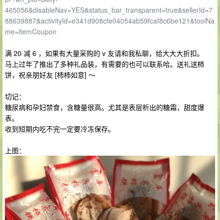
465056&disableNav=YES&status_bar_transparent=true&sellerId=7
88639887&activityId=e341d908cfe04054ab59fcaf8c6be121&toolNa
me=itemCoupon
满 20 减 6 ，如果有大量采购的 v 友请和我私聊，给大大大折扣。
马上过年了推出了多种礼品装，有需要的也可以联系哈。送礼送柿
饼，祝亲朋好友 [柿柿如意] ～
切记：
糖尿病和孕妇禁食，含糖量很高。尤其是表层析出的糖霜，甜度爆
表。
收到短期内吃不完一定要冷冻保存。
上图：