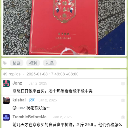
柿饼
福利
礼品
49 replies
•
2025-01-08 17:49:08 +08:00
Jonz
Jan 2, 2025
1
刚想在其他平台买，凑个热闹看看能不能中奖
krisbai
Jan 2, 2025
OP
2
@
Jonz
祝老铁好运～
TrembleBeforeMe
Jan 2, 2025
3
前几天才在京东买的自营富平柿饼，2 斤 29.9 。他们价格怎么