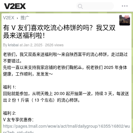
V2EX
推广
›
有 V 友们喜欢吃流心柿饼的吗？我又双
叒来送福利啦！
By
krisbai
at Jan 2, 2025 · 2626 views
老铁们，我又双叒来送福利啦～来自陕西富平的流心柿饼，走过路过
不要错过。
先给一直以来支持我家店铺的老铁们鞠躬🙇，祝老铁们 2025 年身体
健康，工作顺利，发发发～
福利 1:
回贴就能参加，从明天晚上 20:00 起开抽第一波，持续 3 天，每波送
出 2 份 1 斤装（ 13 个左右）的流心柿饼。
福利 2:
V 友专享优惠券：
https://pages.tmall.com/wow/a/act/tmall/dailygroup/16355/16802/wu
pr?wh_pid=daily-