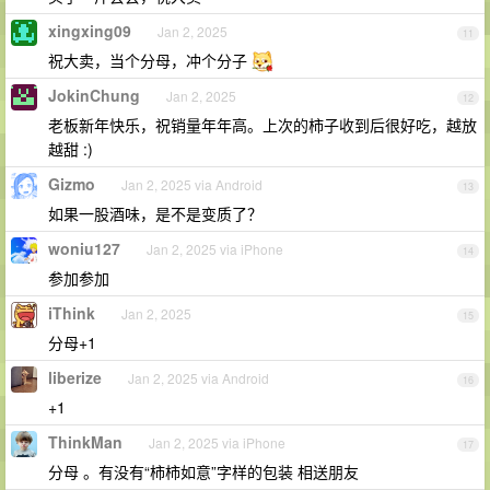
xingxing09
Jan 2, 2025
11
祝大卖，当个分母，冲个分子
JokinChung
Jan 2, 2025
12
老板新年快乐，祝销量年年高。上次的柿子收到后很好吃，越放
越甜 :)
Gizmo
Jan 2, 2025 via Android
13
如果一股酒味，是不是变质了？
woniu127
Jan 2, 2025 via iPhone
14
参加参加
iThink
Jan 2, 2025
15
分母+1
liberize
Jan 2, 2025 via Android
16
+1
ThinkMan
Jan 2, 2025 via iPhone
17
分母 。有没有“柿柿如意”字样的包装 相送朋友