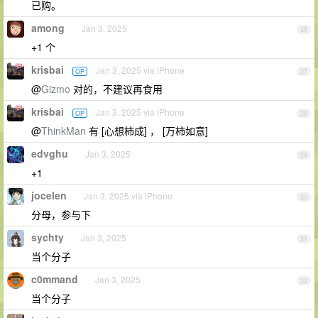
已购。
among
Jan 3, 2025
26
+1 个
krisbai
Jan 3, 2025 via iPhone
OP
27
@
Gizmo
对的，不建议再食用
krisbai
Jan 3, 2025 via iPhone
OP
28
@
ThinkMan
有 [心想柿成] ， [万柿如意]
edvghu
Jan 3, 2025
29
+1
jocelen
Jan 3, 2025 via iPhone
30
分母，参与下
sychty
Jan 3, 2025
31
当个分子
c0mmand
Jan 3, 2025
32
当个分子