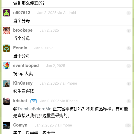
做到那么便宜的？
n907612
Jan 2, 2025 via Android
4
当个分母
brookepe
Jan 2, 2025
5
当个分母
Fennix
Jan 2, 2025
6
当个分母
eventlooped
Jan 2, 2025
7
祝 op 大卖
KinCasey
Jan 2, 2025 via iPhone
8
㊗️生意兴隆
krisbai
Jan 2, 2025 via iPhone
OP
9
@
TrembleBeforeMe
正宗富平柿饼吗？不知道品咋样，有可能
是直接从我们那边批量采购的。
Comyn
Jan 2, 2025 via iPhone
10
买了一斤尝尝，祝大卖