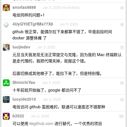
snorlax9898
Jan 3, 2025 via Android
5
电信同样的问题+1
4UyQY0ETgHMs77X8
Jan 3, 2025
6
github 很正常，能偶尔拉下来都算不错了，毕竟前段时间
docker 源整体瘫 了
luojiedev
Jan 3, 2025
7
元旦当天我发现无法正常提交与克隆，因为我的 Mac 终端默认
是走代理的，我把代理关掉，就报这个错。
后面切换成其他梯子了，能拉下来了，但是特别慢。
ShinichiYao
Jan 3, 2025
8
十年前就开始抽了，google 都访问不了
luoyide2010
Jan 3, 2025
9
电信访问 github 蛮困难的，联通可以速度还不错那种
b2522
Jan 3, 2025
10
可以使用
kkgithub.com
进行替代，一个优秀的项目