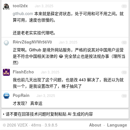
tool2dx
Jan 3, 2025
11
github.com
本来就是薛定谔状态，处于可用和可不用之间。就
算可用，速度也很慢的。
还是老老实实挂代理吧。
R4rvZ6agNVWr56V0
Jan 3, 2025
12
正常啊。Github 是境外网站服务，严格的说其对中国用户运营
是不符合中国相关法律的 😂 完全禁止也是按法规办事（理所当
然）
FlashEcho
Jan 3, 2025
13
我也前几天出现了这个问题，也是改 443 解决了，我还以为就
我一个，是我设置改坏了，梯子抽风了
PopRain
Jan 3, 2025
14
才发现？ 真幸运
• 请不要在回答技术问题时复制粘贴 AI 生成的内容
© 2026 V2EX · 48ms · 3.9.8.5
About
·
Language