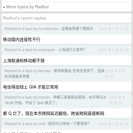
More topics by Redhut
»
Redhut's recent replies
Replied to a topic by honokamiao
这路由狗看了都摇头
2025 年 7 月 17 日
›
移动国内连接性不行
Replied to a topic by waytogoer
上海选什么宽带？
2025 年 4 月 29 日
›
上海联通和移动都不错
Replied to a topic by kelzake
爱快软路由 在电信宽带下，连接
2025 年 4 月
›
24 日
机场速度非常慢
电信得加钱上 GIA 才能正常用
Replied to a topic by bclerdx
帝都三家基础运营商，似乎每日从
2025 年 3
›
月 22 日
19:00 开始，开启了 QoS 模式了。
都 Q 烂了，现在本市跨网延迟翻倍，跨省跨网直接断网
Replied to a topic by crc8
如何可以体验一下教育网？
2025 年 3 月 20 日
›