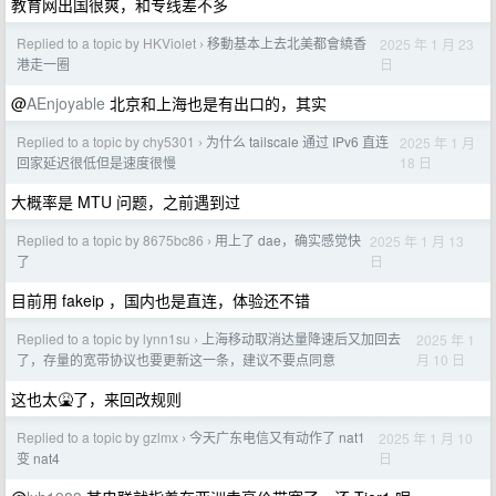
教育网出国很爽，和专线差不多
Replied to a topic by HKViolet
移動基本上去北美都會繞香
2025 年 1 月 23
›
日
港走一圈
@
AEnjoyable
北京和上海也是有出口的，其实
Replied to a topic by chy5301
为什么 tailscale 通过 IPv6 直连
2025 年 1 月
›
18 日
回家延迟很低但是速度很慢
大概率是 MTU 问题，之前遇到过
Replied to a topic by 8675bc86
用上了 dae，确实感觉快
2025 年 1 月 13
›
日
了
目前用 fakeip ，国内也是直连，体验还不错
Replied to a topic by lynn1su
上海移动取消达量降速后又加回去
2025 年 1
›
月 10 日
了，存量的宽带协议也要更新这一条，建议不要点同意
这也太🤮了，来回改规则
Replied to a topic by gzlmx
今天广东电信又有动作了 nat1
2025 年 1 月 10
›
日
变 nat4