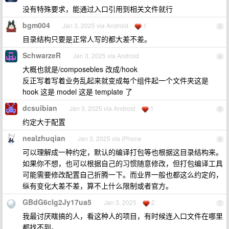
没有特殊要求，能通过入口引用到相关文件就行
bgm004
Jan 3, 2025 via Android
1
3
目录结构只要是正常人写的都大差不差。
SchwarzeR
Jan 3, 2025 via Android
4
大概也就是/composebles 改成/hook
反正写着写着业务乱起来就变成每个组件起一个文件夹这是
hook 这是 model 这是 template 了
dcsuibian
Jan 3, 2025 via Android
1
5
约定大于配置
nealzhuqian
Jan 3, 2025 via iPhone
6
可以理解成一种约定，默认的编译打包等也根据这目录结构来。
如果你不想，也可以根据自己的习惯随意修改，但打包编译工具
可能需要修改配置自己折腾一下。而业界一般也都这么约定的，
纵有变化大差不差，算不上什么限制或者官方。
GBdG6clg2Jy17ua5
Jan 3, 2025
2
7
我最讨厌瞎搞的人，看这种人的项目，有时候连入口文件在哪里
都找不到。