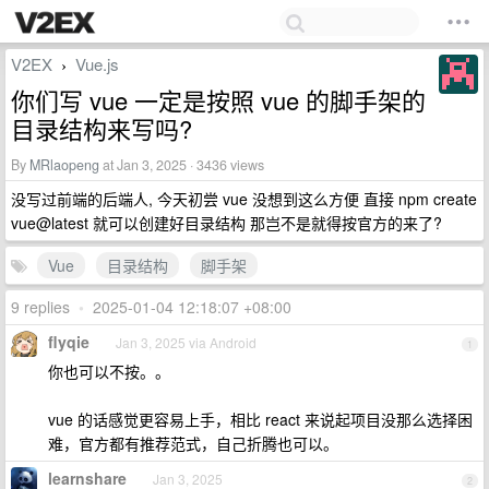
V2EX
Vue.js
›
你们写 vue 一定是按照 vue 的脚手架的
目录结构来写吗?
By
MRlaopeng
at Jan 3, 2025 · 3436 views
没写过前端的后端人, 今天初尝 vue 没想到这么方便 直接 npm create
vue@latest 就可以创建好目录结构 那岂不是就得按官方的来了?
Vue
目录结构
脚手架
9 replies
•
2025-01-04 12:18:07 +08:00
flyqie
Jan 3, 2025 via Android
1
你也可以不按。。
vue 的话感觉更容易上手，相比 react 来说起项目没那么选择困
难，官方都有推荐范式，自己折腾也可以。
learnshare
Jan 3, 2025
2