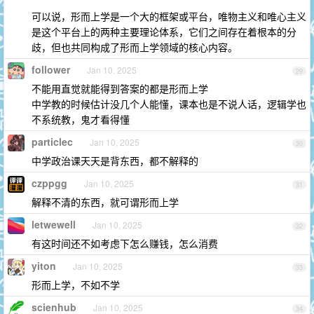
可以说，形而上学是一个大的框架或平台，唯物主义和唯心主义
是这个平台上的两种主要理论体系，它们之间存在着根本的分
歧，但也共同构成了形而上学领域的核心内容。
follower
Jan 10, 2025
29
不能用直觉就能得到答案的都是形而上学
中学教的时候估计没几个人能懂，课本也是不说人话，逻辑学也
不系统教，鬼才看得懂
particlec
Jan 10, 2025
30
中学政治课天天是背东西，都不解释的
czppgg
Jan 10, 2025
31
解释不清的东西，就可谓形而上学
letwewell
Jan 10, 2025
32
有这时间还不如考虑下怎么赚钱，怎么消费
yiton
Jan 10, 2025
33
形而上学，不如不学
scienhub
Jan 10, 2025
34