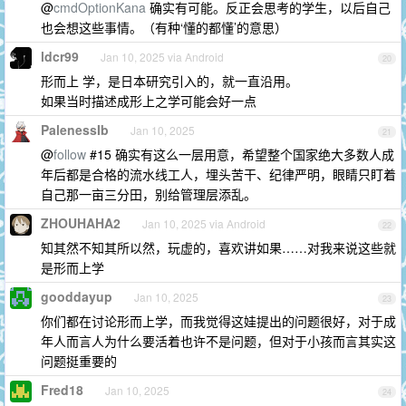
@
cmdOptionKana
确实有可能。反正会思考的学生，以后自己
也会想这些事情。（有种‘懂的都懂’的意思）
ldcr99
Jan 10, 2025 via Android
20
形而上 学，是日本研究引入的，就一直沿用。
如果当时描述成形上之学可能会好一点
PalenessIb
Jan 10, 2025
21
@
follow
#15 确实有这么一层用意，希望整个国家绝大多数人成
年后都是合格的流水线工人，埋头苦干、纪律严明，眼睛只盯着
自己那一亩三分田，别给管理层添乱。
ZHOUHAHA2
Jan 10, 2025 via Android
22
知其然不知其所以然，玩虚的，喜欢讲如果……对我来说这些就
是形而上学
gooddayup
Jan 10, 2025
23
你们都在讨论形而上学，而我觉得这娃提出的问题很好，对于成
年人而言人为什么要活着也许不是问题，但对于小孩而言其实这
问题挺重要的
Fred18
Jan 10, 2025
24