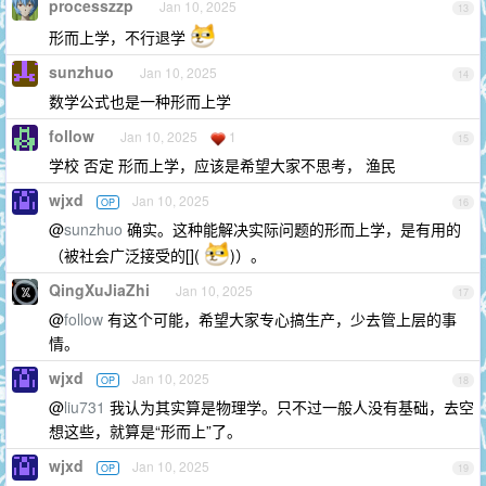
processzzp
Jan 10, 2025
13
形而上学，不行退学
sunzhuo
Jan 10, 2025
14
数学公式也是一种形而上学
follow
Jan 10, 2025
1
15
学校 否定 形而上学，应该是希望大家不思考， 渔民
wjxd
Jan 10, 2025
OP
16
@
sunzhuo
确实。这种能解决实际问题的形而上学，是有用的
（被社会广泛接受的[](
)）。
QingXuJiaZhi
Jan 10, 2025
17
@
follow
有这个可能，希望大家专心搞生产，少去管上层的事
情。
wjxd
Jan 10, 2025
OP
18
@
liu731
我认为其实算是物理学。只不过一般人没有基础，去空
想这些，就算是“形而上”了。
wjxd
Jan 10, 2025
OP
19