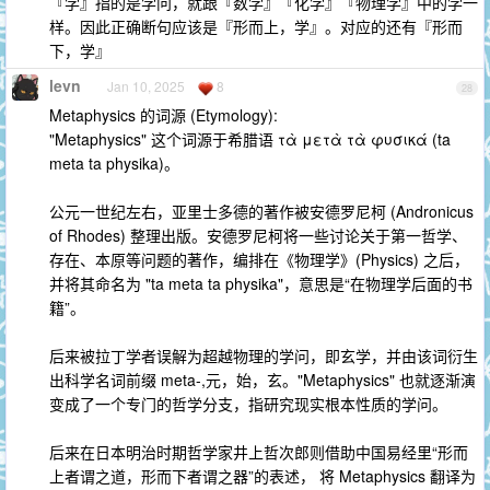
『学』指的是学问，就跟『数学』『化学』『物理学』中的学一
样。因此正确断句应该是『形而上，学』。对应的还有『形而
下，学』
levn
Jan 10, 2025
8
28
Metaphysics 的词源 (Etymology):
"Metaphysics" 这个词源于希腊语 τὰ μετὰ τὰ φυσικά (ta
meta ta physika)。
公元一世纪左右，亚里士多德的著作被安德罗尼柯 (Andronicus
of Rhodes) 整理出版。安德罗尼柯将一些讨论关于第一哲学、
存在、本原等问题的著作，编排在《物理学》(Physics) 之后，
并将其命名为 "ta meta ta physika"，意思是“在物理学后面的书
籍”。
后来被拉丁学者误解为超越物理的学问，即玄学，并由该词衍生
出科学名词前缀 meta-,元，始，玄。"Metaphysics" 也就逐渐演
变成了一个专门的哲学分支，指研究现实根本性质的学问。
后来在日本明治时期哲学家井上哲次郎则借助中国易经里“形而
上者谓之道，形而下者谓之器”的表述， 将 Metaphysics 翻译为