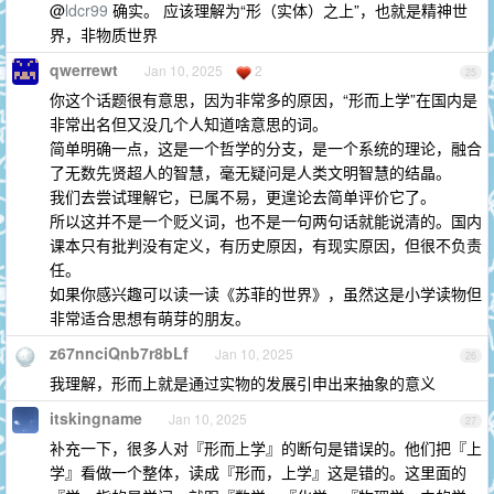
@
ldcr99
确实。 应该理解为“形（实体）之上”，也就是精神世
界，非物质世界
qwerrewt
Jan 10, 2025
2
25
你这个话题很有意思，因为非常多的原因，“形而上学”在国内是
非常出名但又没几个人知道啥意思的词。
简单明确一点，这是一个哲学的分支，是一个系统的理论，融合
了无数先贤超人的智慧，毫无疑问是人类文明智慧的结晶。
我们去尝试理解它，已属不易，更遑论去简单评价它了。
所以这并不是一个贬义词，也不是一句两句话就能说清的。国内
课本只有批判没有定义，有历史原因，有现实原因，但很不负责
任。
如果你感兴趣可以读一读《苏菲的世界》，虽然这是小学读物但
非常适合思想有萌芽的朋友。
z67nnciQnb7r8bLf
Jan 10, 2025
26
我理解，形而上就是通过实物的发展引申出来抽象的意义
itskingname
Jan 10, 2025
27
补充一下，很多人对『形而上学』的断句是错误的。他们把『上
学』看做一个整体，读成『形而，上学』这是错的。这里面的