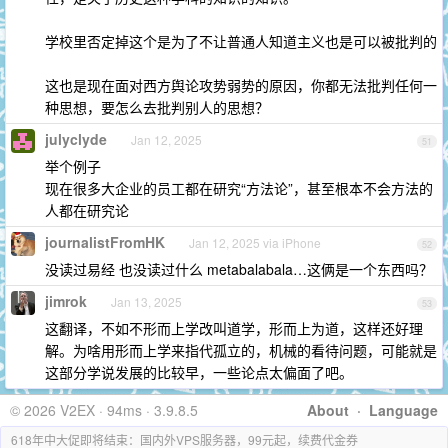
学校里否定掉这个是为了不让普通人知道主义也是可以被批判的
这也是现在面对西方舆论攻势弱势的原因，你都无法批判任何一
种思想，要怎么去批判别人的思想？
julyclyde
Jan 12, 2025
51
举个例子
现在很多大企业的员工都在研究“方法论”，甚至根本不会方法的
人都在研究论
journalistFromHK
Jan 12, 2025 via iPhone
52
没读过易经 也没读过什么 metabalabala…这俩是一个东西吗？
jimrok
Jan 13, 2025
53
这翻译，不如不形而上学改叫道学，形而上为道，这样还好理
解。为啥用形而上学来指代孤立的，机械的看待问题，可能就是
这部分学说发展的比较早，一些论点太偏面了吧。
© 2026 V2EX · 94ms · 3.9.8.5
About
·
Language
618年中大促即将结束：国内外VPS服务器，99元起，续费代金券