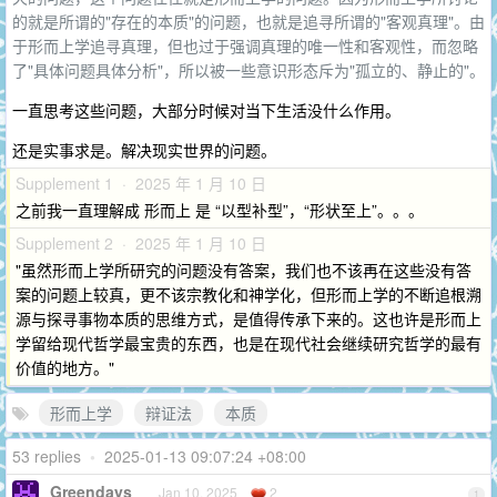
的就是所谓的"存在的本质"的问题，也就是追寻所谓的"客观真理"。由
于形而上学追寻真理，但也过于强调真理的唯一性和客观性，而忽略
了"具体问题具体分析"，所以被一些意识形态斥为"孤立的、静止的"。
一直思考这些问题，大部分时候对当下生活没什么作用。
还是实事求是。解决现实世界的问题。
Supplement 1 · 2025 年 1 月 10 日
之前我一直理解成 形而上 是 “以型补型”，“形状至上”。。。
Supplement 2 · 2025 年 1 月 10 日
"虽然形而上学所研究的问题没有答案，我们也不该再在这些没有答
案的问题上较真，更不该宗教化和神学化，但形而上学的不断追根溯
源与探寻事物本质的思维方式，是值得传承下来的。这也许是形而上
学留给现代哲学最宝贵的东西，也是在现代社会继续研究哲学的最有
价值的地方。"
形而上学
辩证法
本质
53 replies
•
2025-01-13 09:07:24 +08:00
Greendays
Jan 10, 2025
2
1