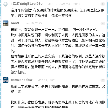
1Z3KYa0qBLvei98o
Jan 10, 2025 via iPhone
48
我开车的领悟: 有交通线的时候按照交通线走，没有哪里快走哪
里，遇到突然变道就停止，像水一样顺遂
bao3
Jan 10, 2025
49
形而上，就是你想一出是一出，是纯傻… 的一种处世方式。
比如中国宪法说国家一切权利属于人民，人民是国家的主人。这
对于对于形而上的人，就会换着花样去描述自己如何拥有国家权
利、如何作为统治者去实现人民民主专政。道理能说得一套一套
的。
但你如果让形而上的人去实施一下统治者的权利，这些人连个扶
老人是否应该承担责任的否决权都实施不了；连拒绝无偿加班的
资格都没有，这些形而上的人，反而觉得这是作为法定统治者应
该承担的。
catazshadow
Jan 11, 2025
50
形而上学就是哲学，是关于知识的知识，也是某种思维模式，又
称主义
比如什么历史螺旋发展，就是历史书上关于历史的写法存在周期
性，是关于历史这种学科的知识的知识。