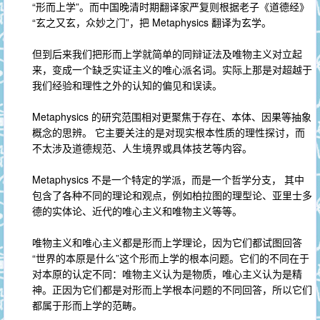
“形而上学”。而中国晚清时期翻译家严复则根据老子《道德经》
“玄之又玄，众妙之门”，把 Metaphysics 翻译为玄学。
但到后来我们把形而上学就简单的同辩证法及唯物主义对立起
来，变成一个缺乏实证主义的唯心派名词。实际上那是对超越于
我们经验和理性之外的认知的偏见和误读。
Metaphysics 的研究范围相对更聚焦于存在、本体、因果等抽象
概念的思辨。 它主要关注的是对现实根本性质的理性探讨，而
不太涉及道德规范、人生境界或具体技艺等内容。
Metaphysics 不是一个特定的学派，而是一个哲学分支， 其中
包含了各种不同的理论和观点，例如柏拉图的理型论、亚里士多
德的实体论、近代的唯心主义和唯物主义等等。
唯物主义和唯心主义都是形而上学理论，因为它们都试图回答
“世界的本原是什么”这个形而上学的根本问题。它们的不同在于
对本原的认定不同：唯物主义认为是物质，唯心主义认为是精
神。正因为它们都是对形而上学根本问题的不同回答，所以它们
都属于形而上学的范畴。