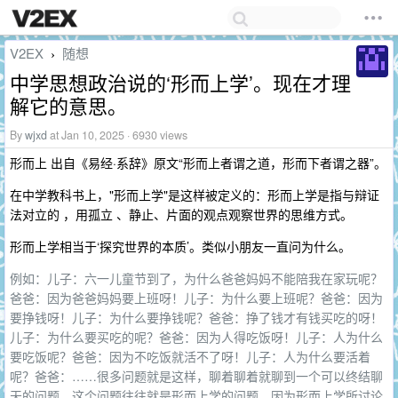
V2EX
随想
›
中学思想政治说的‘形而上学’。现在才理
解它的意思。
By
wjxd
at Jan 10, 2025 · 6930 views
形而上 出自《易经·系辞》原文“形而上者谓之道，形而下者谓之器”。
在中学教科书上，"形而上学"是这样被定义的：形而上学是指与辩证
法对立的 ，用孤立 、静止、片面的观点观察世界的思维方式。
形而上学相当于‘探究世界的本质’。类似小朋友一直问为什么。
例如：儿子：六一儿童节到了，为什么爸爸妈妈不能陪我在家玩呢？
爸爸：因为爸爸妈妈要上班呀！儿子：为什么要上班呢？爸爸：因为
要挣钱呀！儿子：为什么要挣钱呢？爸爸：挣了钱才有钱买吃的呀！
儿子：为什么要买吃的呢？爸爸：因为人得吃饭呀！儿子：人为什么
要吃饭呢？爸爸：因为不吃饭就活不了呀！儿子：人为什么要活着
呢？爸爸：……很多问题就是这样，聊着聊着就聊到一个可以终结聊
天的问题，这个问题往往就是形而上学的问题。因为形而上学所讨论