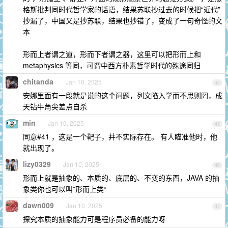
格斯批判同时代哲学家的话语，结果苏联抄过去的时候把“近代”
抄漏了，中国又是抄苏联，结果也抄错了，变成了一句奇怪的文
本
形而上者谓之道，形而下者谓之器，这里可以把形而上和
metaphysics 等同，可谓中西方朴素哲学时代的殊途同归
chitanda
Jan 10, 2025
44
安娜里面有一段就是说的这个问题，列文陷入学而不思则罔，成
天钻牛角尖差点自杀
min
Jan 10, 2025
45
同意#41 ，这是一个靶子，并不实际存在。 有人瞄准他时，他
就出现了。
lizy0329
Jan 10, 2025
46
形而上就是抽象的、本质的、底层的、不变的东西，JAVA 的抽
象类你也可以叫”形而上类“
dawn009
Jan 10, 2025
47
探究本质的抽象能力可是程序员必备的能力呀