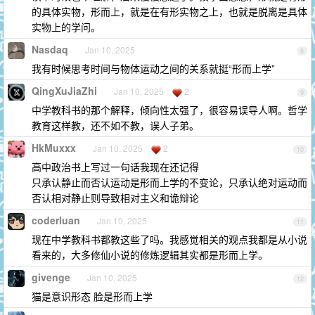
的具体实物，形而上，就是在有形实物之上，也就是脱离是具体
实物上的学问。
Nasdaq
Jan 10, 2025
8
我有时候思考时间与物体运动之间的关系就挺“形而上学”
QingXuJiaZhi
Jan 10, 2025
2
9
中学教科书的那个解释，倾向性太强了，很容易误导人啊。哲学
教育这样教，还不如不教，误人子弟。
HkMuxxx
Jan 10, 2025
2
10
高中政治书上写过一句话我现在还记得
只承认静止而否认运动是形而上学的不变论，只承认绝对运动而
否认相对静止则导致相对主义和诡辩论
coderluan
Jan 10, 2025
11
现在中学教科书都教这些了吗。我感觉相关的观点我都是从小说
看来的，大多修仙小说的修炼逻辑其实都是形而上学。
givenge
Jan 10, 2025
12
猫是意识形态 脸是形而上学