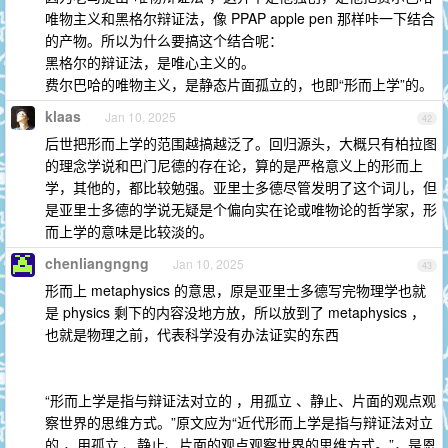
唯物主义和黑格尔辩证法，像 PPAP apple pen 那样咔一下结合
的产物。所以为什么要搞这个结合呢：
黑格尔的辩证法，是唯心主义的。
费尔巴哈的唯物主义，是静态片面孤立的，也即“形而上学”的。
klaas
Jan 10, 2025
42
后世把形而上学的范围越搞越泛了。回归源头，大概只有柏拉图
的理念学说和巴门尼德的存在论，算的是严格意义上的形而上
学，其他的，都比较勉强。亚里士多德尽管发明了这个词儿，但
是亚里士多德的学说无疑是个偏向实在论或唯物论的哲学家，形
而上学的意味是比较淡的。
chenliangngng
Jan 10, 2025
43
形而上 metaphysics 的意思，原是亚里士多德写完物理学也就
是 physics 剩下的内容没地方放，所以放到了 metaphysics ，
也就是物理之前，代表科学没有办法证实的东西
“形而上学是指与辩证法对立的 ，用孤立 、静止、片面的观点观
察世界的思维方式。”原文应为“近代形而上学是指与辩证法对立
的 ，用孤立 、静止、片面的观点观察世界的思维方式。”，是恩