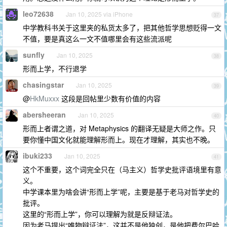
leo72638
Jan 10, 2025 via iPhone
37
中学教科书关于这里夹的私货太多了，把其他哲学思想贬得一文
不值，要是真这么一文不值哪里会有这些流派呢
sunfly
Jan 10, 2025
38
形而上学，不行退学
chasingstar
Jan 10, 2025
39
@
HkMuxxx
这段是回帖里少数有价值的内容
abersheeran
Jan 10, 2025
40
形而上者谓之道，对 Metaphysics 的翻译无疑是大师之作。只
要你懂中国文化就能理解形而上。现在才理解，其实也不晚。
ibuki233
Jan 10, 2025
41
这个不重要，这个词完全只在（马主义）哲学史批评语境里有意
义。
中学课本里为啥会讲“形而上学”呢，主要是基于老马对哲学史的
批评。
这里的“形而上学”，你可以理解为就是反辩证法。
因为老马提出“唯物辩证法”，这并不是他独创，是他把费尔巴哈