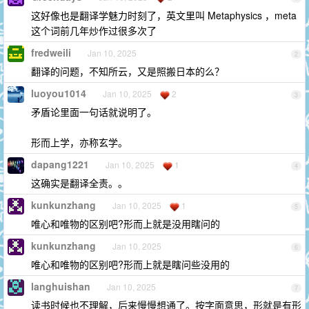
这好像也是翻译学魅力时刻了，英文里叫 Metaphysics ，meta
这个词前几年炒作过很多次了
fredweili
Jan 10, 2025
2
翻译的问题，不知所云，又是照搬日本的么？
luoyou1014
Jan 10, 2025
2
3
矛盾论里面一句话就说明了。
形而上学，亦称玄学。
dapang1221
Jan 10, 2025
1
4
这确实是翻译全责。。
kunkunzhang
Jan 10, 2025
1
5
唯心和唯物的区别吧?形而上就是没用瞎问的
kunkunzhang
Jan 10, 2025
6
唯心和唯物的区别吧?形而上就是瞎问些没用的
langhuishan
Jan 10, 2025
7
读书时候也不理解，后来慢慢想通了。按字面意思，形就是有形