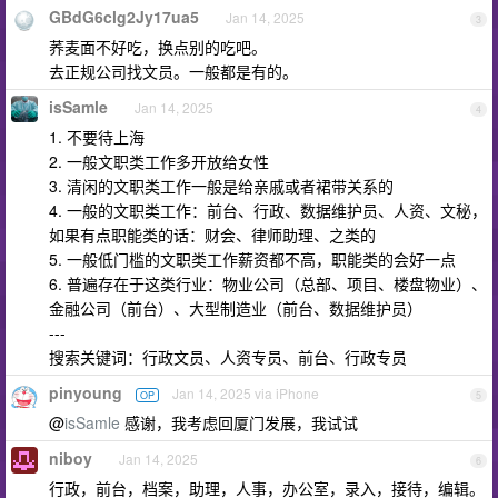
GBdG6clg2Jy17ua5
Jan 14, 2025
3
荞麦面不好吃，换点别的吃吧。
去正规公司找文员。一般都是有的。
isSamle
Jan 14, 2025
4
1. 不要待上海
2. 一般文职类工作多开放给女性
3. 清闲的文职类工作一般是给亲戚或者裙带关系的
4. 一般的文职类工作：前台、行政、数据维护员、人资、文秘，
如果有点职能类的话：财会、律师助理、之类的
5. 一般低门槛的文职类工作薪资都不高，职能类的会好一点
6. 普遍存在于这类行业：物业公司（总部、项目、楼盘物业）、
金融公司（前台）、大型制造业（前台、数据维护员）
---
搜索关键词：行政文员、人资专员、前台、行政专员
pinyoung
Jan 14, 2025 via iPhone
OP
5
@
isSamle
感谢，我考虑回厦门发展，我试试
niboy
Jan 14, 2025
6
行政，前台，档案，助理，人事，办公室，录入，接待，编辑。