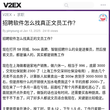
V2EX
求职
›
招聘软件怎么找真正文员工作？
By
pinyoung
at Jan 13, 2025 · 2418 views
招聘软件怎么找真正的文员工作？
现在打开 58 同城、boss 直聘、智联招聘什么的全是送餐员，然后搜
索文员，都是骗人的，其实都是销售工作
现在在上海做着链家地产销售，做六休一，相当于 996 ，底薪 3000
，交完社保就剩 2300 了（上海工作交深圳社保没啥用），刚去几个
月卖不出去房子，计算新人如果卖出一套 300w 房到手 3000-5000 左
右，但是房租什么的开销很大加水电费我这个 8 平的房都 2000+了，
现在来了一个多月一直在亏钱，前面吃了帮个月荞麦面吃恶心了，后
面就放开点外卖吃了，做饭的话也没有时间，还需要买各种厨具，感
觉干不下去了，问了好多人都说文员适合我现在，关键是比较稳定。
主要是原来在港企，按工时，早 8-12 ，下午 1-5 点，工作日星期一