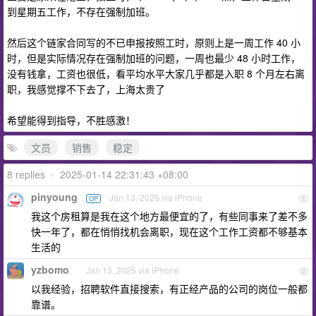
到星期五工作，不存在强制加班。
然后这个链家合同写的不已申报按照工时，原则上是一周工作 40 小
时，但是实际情况存在强制加班的问题，一周也最少 48 小时工作，
没有钱拿，工资也很低，看平均水平大家几乎都是入职 8 个月左右离
职，我感觉撑不下去了，上海太贵了
希望能得到指导，不胜感激！
文员
销售
稳定
8 replies
•
2025-01-14 22:31:43 +08:00
pinyoung
Jan 13, 2025 via iPhone
OP
1
我这个房租算是我在这个地方最便宜的了，有些同事来了差不多
快一年了，都在悄悄找机会离职，现在这个工作工资都不够基本
生活的
yzbomo
Jan 13, 2025 via iPhone
2
以我经验，招聘软件直接搜索，有正经产品的公司的岗位一般都
靠谱。