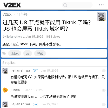
V2EX
问与答
›
过几天 US 节点就不能用 Tiktok 了吗？
US 也会屏蔽 Tiktok 域名吗？
By
jiejianshiwa
at Jan 15, 2025 · 1634 views
还是只是在 store 下架，网络不受影响。
tiktok
us
屏蔽
5 replies
jiejianshiwa
Jan 15, 2025
OP
1
有懂的老哥吗？如果网络也限制的话，那 US 也就算有墙了，只
是要低得多
june4
Jan 15, 2025
2
听说被印度 ban 后 tt 也主动完全屏蔽了印度
jiejianshiwa
Jan 15, 2025
OP
3